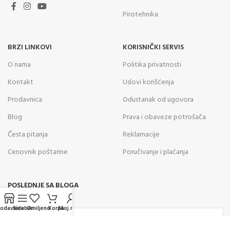
Pirotehnika
BRZI LINKOVI
KORISNIČKI SERVIS
O nama
Politika privatnosti
Kontakt
Uslovi korišćenja
Prodavnica
Odustanak od ugovora
Blog
Prava i obaveze potrošača
Česta pitanja
Reklamacije
Cenovnik poštarine
Poručivanje i plaćanja
POSLEDNJE SA BLOGA
rodavnica
Sidebar
Omiljeno
Korpa
Moj nalog
05
AVG
Kako odabrati vazdušnu pušku za