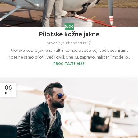
BLOG
Pilotske kožne jakne
prodaja@urbandart.rs
Pilotske kožne jakne su kultni komad odeće koji već decenijama
nose ne samo piloti, već i civili. One su, zapravo, najstariji model p...
PROČITAJTE VIŠE
06
DEC