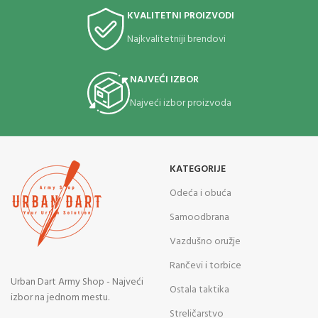
KVALITETNI PROIZVODI
Najkvalitetniji brendovi
NAJVEĆI IZBOR
Najveći izbor proizvoda
KATEGORIJE
Odeća i obuća
Samoodbrana
Vazdušno oružje
Rančevi i torbice
Urban Dart Army Shop - Najveći
Ostala taktika
izbor na jednom mestu.
Streličarstvo