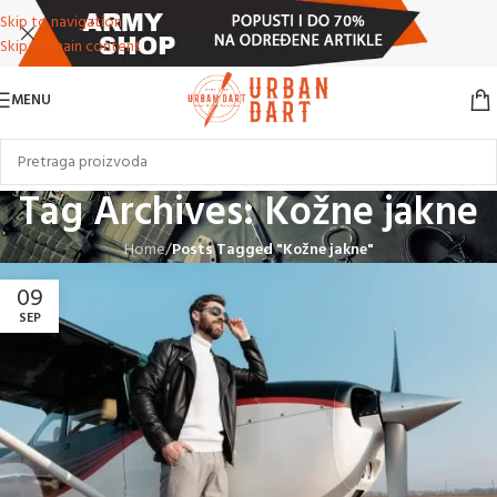
Skip to navigation
Skip to main content
MENU
Tag Archives: Kožne jakne
Home
/
Posts Tagged "Kožne jakne"
09
SEP