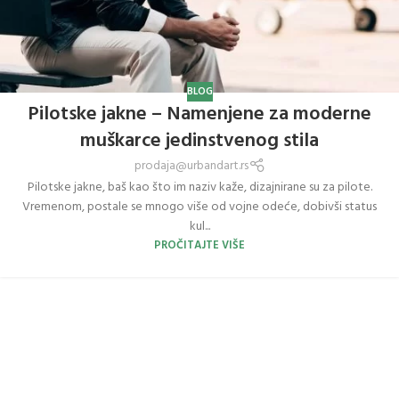
BLOG
Pilotske jakne – Namenjene za moderne
muškarce jedinstvenog stila
prodaja@urbandart.rs
Pilotske jakne, baš kao što im naziv kaže, dizajnirane su za pilote.
Vremenom, postale se mnogo više od vojne odeće, dobivši status
kul...
PROČITAJTE VIŠE