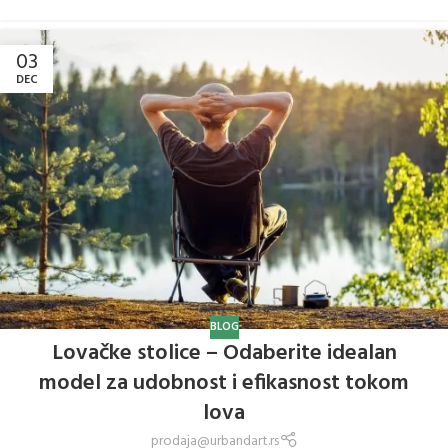
03
DEC
BLOG
Lovačke stolice – Odaberite idealan
model za udobnost i efikasnost tokom
lova
prodaja@urbandart.rs