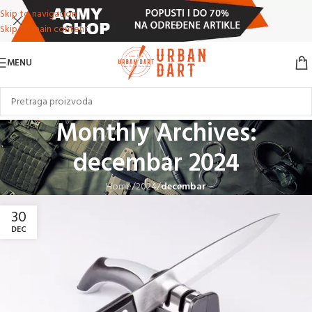
Skip to navigation
Skip to main content
MENU
Monthly Archives:
decembar 2024
Home
/
2024
/
decembar
30
DEC