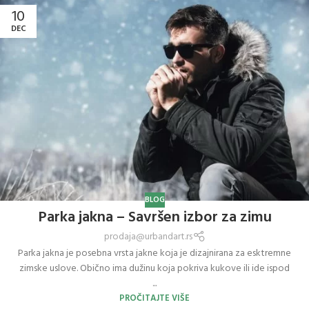
10
DEC
BLOG
Parka jakna – Savršen izbor za zimu
prodaja@urbandart.rs
Parka jakna je posebna vrsta jakne koja je dizajnirana za esktremne
zimske uslove. Obično ima dužinu koja pokriva kukove ili ide ispod
...
PROČITAJTE VIŠE