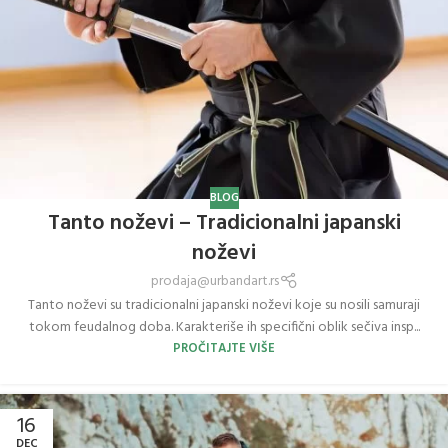
BLOG
Tanto noževi – Tradicionalni japanski
noževi
prodaja@urbandart.rs
Tanto noževi su tradicionalni japanski noževi koje su nosili samuraji
tokom feudalnog doba. Karakteriše ih specifični oblik sečiva insp...
PROČITAJTE VIŠE
16
DEC