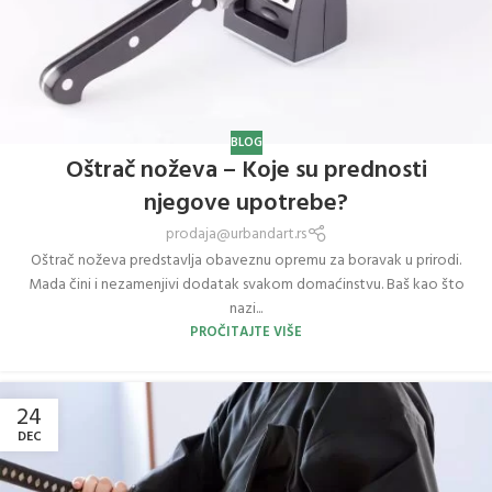
BLOG
Oštrač noževa – Koje su prednosti
njegove upotrebe?
prodaja@urbandart.rs
Oštrač noževa predstavlja obaveznu opremu za boravak u prirodi.
Mada čini i nezamenjivi dodatak svakom domaćinstvu. Baš kao što
nazi...
PROČITAJTE VIŠE
24
DEC