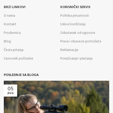
BRZI LINKOVI
KORISNIČKI SERVIS
O nama
Politika privatnosti
Kontakt
Uslovi korišćenja
Prodavnica
Odustanak od ugovora
Blog
Prava i obaveze potrošača
Česta pitanja
Reklamacije
Cenovnik poštarine
Poručivanje i plaćanja
POSLEDNJE SA BLOGA
05
AVG