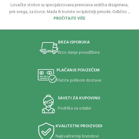
Lovačke stolice su specijalizovana prenosiva sedišta dizajnirana,
pre svega, za lovce. Mada ih koriste svi ljubitelji prirode. Odlično ...
PROČITAJTE VIŠE
BRZA ISPORUKA
Brzo slanje porudžbina
PLAĆANJE POUZEĆEM
Platite prilikom dostave
SAVETI ZA KUPOVINU
Podrška za odabir
KVALITETNI PROIZVODI
Najkvalitetniji brendovi