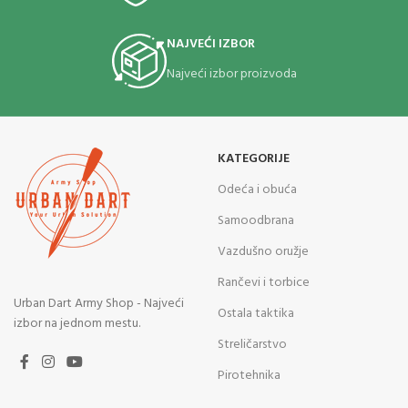
NAJVEĆI IZBOR
Najveći izbor proizvoda
KATEGORIJE
Odeća i obuća
Samoodbrana
Vazdušno oružje
Rančevi i torbice
Urban Dart Army Shop - Najveći
Ostala taktika
izbor na jednom mestu.
Streličarstvo
Pirotehnika