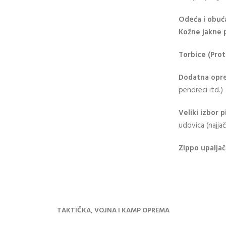
Odeća i obu
Kožne jakne p
Torbice (Prot
Dodatna opr
pendreci itd.)
Veliki izbor 
udovica (najjač
Zippo upaljač
TAKTIČKA, VOJNA I KAMP OPREMA