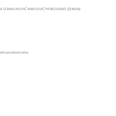
NA STANIVUKOVIĆ MAKSOVIĆ PR BEOGRAD (ZEMUN)
vanim prodavnicama