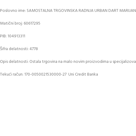
Poslovno ime: SAMOSTALNA TRGOVINSKA RADNJA URBAN DART MARIJA
Matični broj: 60617295
PIB: 104913311
Šifra delatnosti: 4778
Opis delatnosti: Ostala trgovina na malo novim proizvodima u specijalizo
Tekući račun: 170-0050021530000-27 Uni Credit Banka