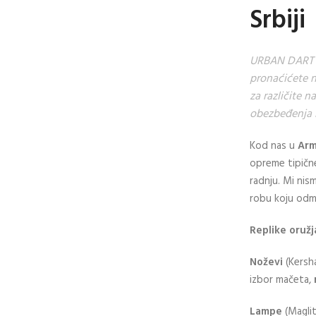
Srbiji
URBAN DART A
pronaćićete n
za različite n
obezbeđenja il
Kod nas u
Arm
opreme tipične
radnju. Mi nis
robu koju odma
Replike oružj
Noževi
(Kersh
izbor mačeta,
Lampe
(Maglit