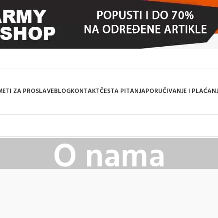
ETI ZA PROSLAVE
BLOG
KONTAKT
ČESTA PITANJA
PORUČIVANJE I PLAĆAN
O nama
Home
/
O nama