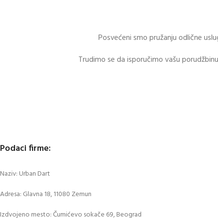
Posvećeni smo pružanju odlične uslu
Trudimo se da isporučimo vašu porudžbinu 
Podaci firme:
Naziv: Urban Dart
Adresa: Glavna 18, 11080 Zemun
Izdvojeno mesto: Čumićevo sokače 69, Beograd