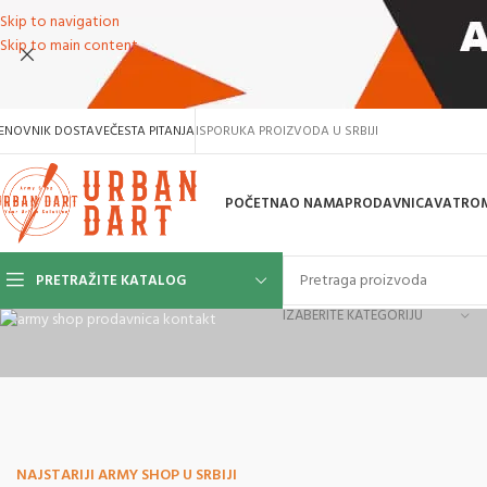
Skip to navigation
Skip to main content
ENOVNIK DOSTAVE
ČESTA PITANJA
ISPORUKA PROIZVODA U SRBIJI
POČETNA
O NAMA
PRODAVNICA
VATROM
PRETRAŽITE KATALOG
IZABERITE KATEGORIJU
NAJSTARIJI ARMY SHOP U SRBIJI