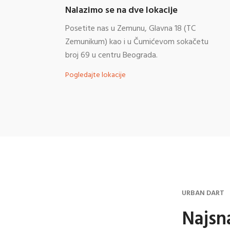
Nalazimo se na dve lokacije
Posetite nas u Zemunu, Glavna 18 (TC
Zemunikum) kao i u Čumićevom sokačetu
broj 69 u centru Beograda.
Pogledajte lokacije
URBAN DART
Najsn