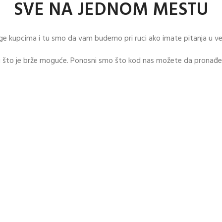
SVE NA JEDNOM MESTU
ge kupcima i tu smo da vam budemo pri ruci ako imate pitanja u ve
što je brže moguće. Ponosni smo što kod nas možete da pronađete 