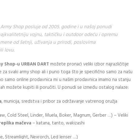
rmy Shop posluje od 2005. godine i u našoj ponudi
ajkvalitetniju vojnu, taktičku i outdoor odeću i opremu
amene od šetnji, uživanja u prirodi, poslovima
i lovu.
y Shop-u URBAN DART
možete pronaći veliki izbor najrazličitije
 za svaki army shop ali i puno toga što je specifično samo za našu
mo samo online prodavnica mi u našim prodavnica imamo na stanju
h možete kupiti ili poručiti. U ponudi se između ostalog nalaze:
a
, municija, sredstva i pribor za održavanje vatrenog oružja
aw, Cold Steel, Linder, Muela, Boker, Magnum, Gerber …) – Veliki
replika mačeva
– katana, tanto, wakizashi
e, Streamlight, Nexrorch, Led lenser …)