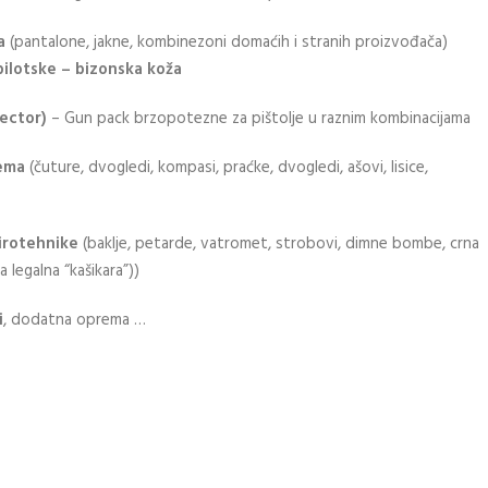
ća
(pantalone, jakne, kombinezoni domaćih i stranih proizvođača)
ilotske – bizonska koža
ector)
– Gun pack brzopotezne za pištolje u raznim kombinacijama
ema
(čuture, dvogledi, kompasi, praćke, dvogledi, ašovi, lisice,
pirotehnike
(baklje, petarde, vatromet, strobovi, dimne bombe, crna
a legalna “kašikara”))
i
, dodatna oprema …