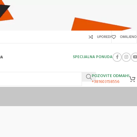
UPOREDI
OMILJENO
SPECIJALNA PONUDA
JA
POZOVITE ODMAH!
+381603158556