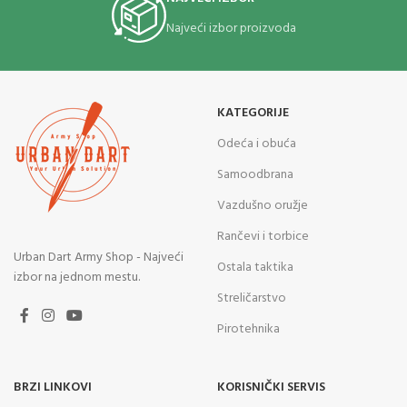
Najveći izbor proizvoda
KATEGORIJE
Odeća i obuća
Samoodbrana
Vazdušno oružje
Rančevi i torbice
Urban Dart Army Shop - Najveći
Ostala taktika
izbor na jednom mestu.
Streličarstvo
Pirotehnika
BRZI LINKOVI
KORISNIČKI SERVIS