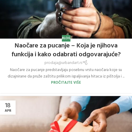
BLOG
Naočare za pucanje – Koja je njihova
funkcija i kako odabrati odgovarajuće?
prodaja@urbandart.rs
Naočare za pucanje predstavljaju posebnu vrstu naočara koje su
dizajnirane da pruže zaštitu prilikom ispaljivanja hitaca iz pištolja i ...
PROČITAJTE VIŠE
18
APR