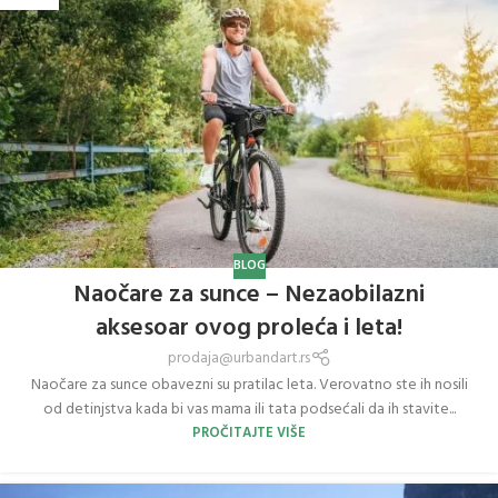
BLOG
Naočare za sunce – Nezaobilazni
aksesoar ovog proleća i leta!
prodaja@urbandart.rs
Naočare za sunce obavezni su pratilac leta. Verovatno ste ih nosili
od detinjstva kada bi vas mama ili tata podsećali da ih stavite...
PROČITAJTE VIŠE