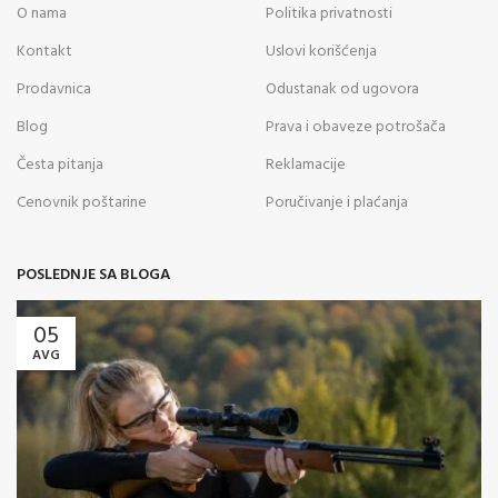
O nama
Politika privatnosti
Kontakt
Uslovi korišćenja
Prodavnica
Odustanak od ugovora
Blog
Prava i obaveze potrošača
Česta pitanja
Reklamacije
Cenovnik poštarine
Poručivanje i plaćanja
POSLEDNJE SA BLOGA
05
AVG