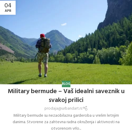
04
APR
BLOG
Military bermude – Vaš idealni saveznik u
svakoj prilici
prodaja@urbandart.rs
Military bermude su nezaobilazna garderoba u vrelim letnjim
danima. Stvorene za zahtevna radna okruženja i aktivnosti na
otvorenom vrlo...