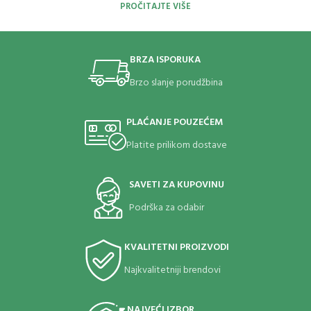
PROČITAJTE VIŠE
BRZA ISPORUKA
Brzo slanje porudžbina
PLAĆANJE POUZEĆEM
Platite prilikom dostave
SAVETI ZA KUPOVINU
Podrška za odabir
KVALITETNI PROIZVODI
Najkvalitetniji brendovi
NAJVEĆI IZBOR