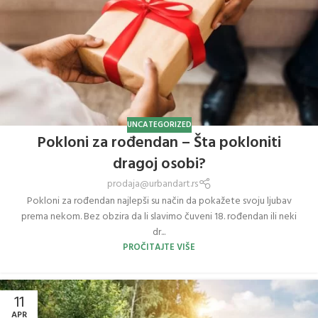
UNCATEGORIZED
Pokloni za rođendan – Šta pokloniti
dragoj osobi?
prodaja@urbandart.rs
Pokloni za rođendan najlepši su način da pokažete svoju ljubav
prema nekom. Bez obzira da li slavimo čuveni 18. rođendan ili neki
dr...
PROČITAJTE VIŠE
11
APR