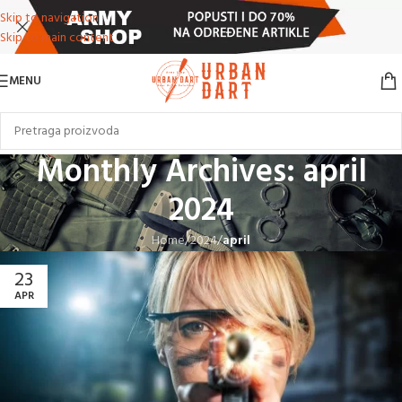
Skip to navigation
Skip to main content
MENU
Monthly Archives: april
2024
Home
/
2024
/
april
23
APR