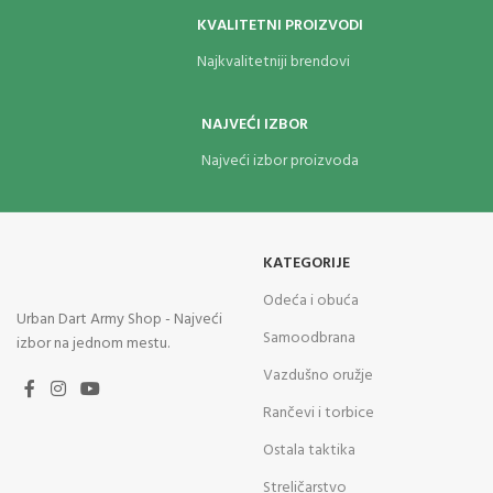
KVALITETNI PROIZVODI
Najkvalitetniji brendovi
NAJVEĆI IZBOR
Najveći izbor proizvoda
KATEGORIJE
Odeća i obuća
Urban Dart Army Shop - Najveći
Samoodbrana
izbor na jednom mestu.
Vazdušno oružje
Rančevi i torbice
Ostala taktika
Streličarstvo