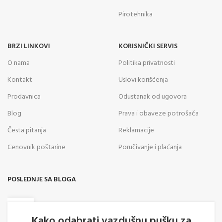
Pirotehnika
BRZI LINKOVI
KORISNIČKI SERVIS
O nama
Politika privatnosti
Kontakt
Uslovi korišćenja
Prodavnica
Odustanak od ugovora
Blog
Prava i obaveze potrošača
Česta pitanja
Reklamacije
Cenovnik poštarine
Poručivanje i plaćanja
POSLEDNJE SA BLOGA
05
AVG
Kako odabrati vazdušnu pušku za