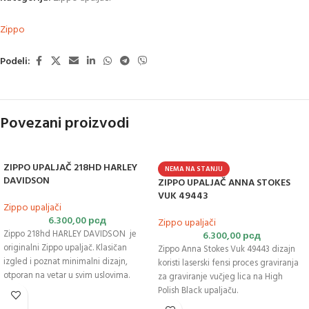
Zippo
Podeli:
Povezani proizvodi
ZIPPO UPALJAČ 218HD HARLEY
NEMA NA STANJU
DAVIDSON
ZIPPO UPALJAČ ANNA STOKES
VUK 49443
Zippo upaljači
6.300,00
рсд
Zippo upaljači
Zippo 218hd HARLEY DAVIDSON je
6.300,00
рсд
originalni Zippo upaljač. Klasičan
Zippo Anna Stokes Vuk 49443 dizajn
izgled i poznat minimalni dizajn,
koristi laserski fensi proces graviranja
otporan na vetar u svim uslovima.
za graviranje vučjeg lica na High
Polish Black upaljaču.