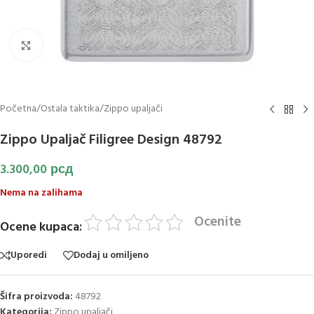
Klikni za uvećanje slike
Početna
/
Ostala taktika
/
Zippo upaljači
Zippo Upaljač Filigree Design 48792
3.300,00
рсд
Nema na zalihama
Ocenite
Ocene kupaca:
Uporedi
Dodaj u omiljeno
Šifra proizvoda:
48792
Kategorija:
Zippo upaljači