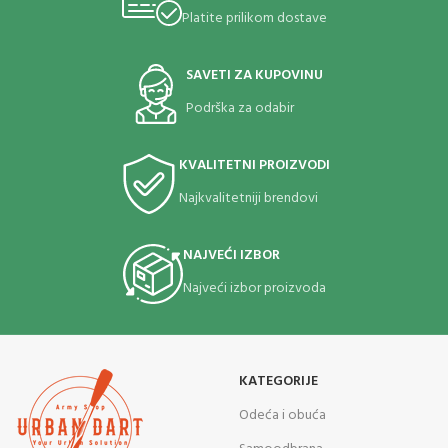
Platite prilikom dostave
SAVETI ZA KUPOVINU
Podrška za odabir
KVALITETNI PROIZVODI
Najkvalitetniji brendovi
NAJVEĆI IZBOR
Najveći izbor proizvoda
KATEGORIJE
Odeća i obuća