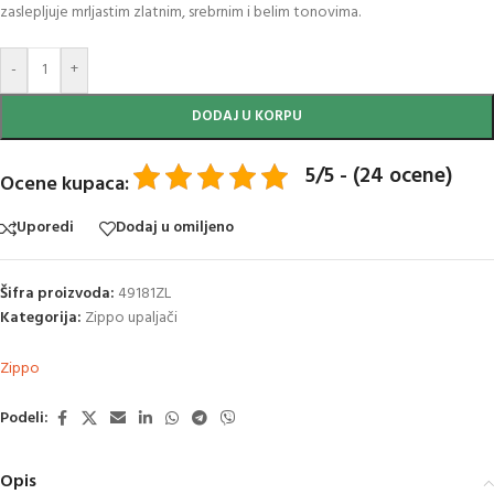
zaslepljuje mrljastim zlatnim, srebrnim i belim tonovima.
-
+
DODAJ U KORPU
5/5 - (24 ocene)
Ocene kupaca:
Uporedi
Dodaj u omiljeno
Šifra proizvoda:
49181ZL
Kategorija:
Zippo upaljači
Zippo
Podeli:
Opis