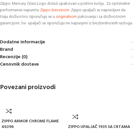
Zippo Mercury Glass Logo dolazi upakovan u poklon kutiju. Za optimalne
performanse napunite
Zippo benzinom
. Zippo upaljači su napravljeni da
traju doživotno. Isporučuju se u
originalnom
pakovanju i sa doživotnom
garancijom. Svi upaljači se isporučuju ne napunjeni iz bezbednosnih razloga.
Dodatne informacije
Brand
Recenzije (0)
Cenovnik dostave
Povezani proizvodi
ZIPPO ARMOR CHROME FLAME
46396
ZIPPO UPALJAČ 1935 SA CRTAMA