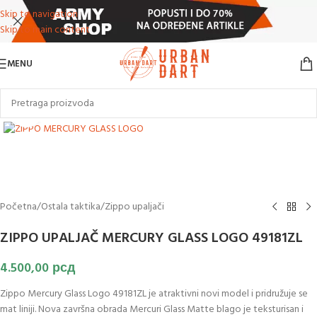
Skip to navigation
Skip to main content
MENU
Klikni za uvećanje slike
Početna
/
Ostala taktika
/
Zippo upaljači
ZIPPO UPALJAČ MERCURY GLASS LOGO 49181ZL
4.500,00
рсд
Zippo Mercury Glass Logo 49181ZL je atraktivni novi model i pridružuje se
mat liniji. Nova završna obrada Mercuri Glass Matte blago je teksturisan i