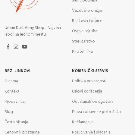
Samoodbrana
Vazdušno oružje
Rančevi i torbice
Urban Dart Army Shop - Najveći
Ostala taktika
izbor na jednom mestu.
Streličarstvo
Pirotehnika
BRZI LINKOVI
KORISNIČKI SERVIS
O nama
Politika privatnosti
Kontakt
Uslovi korišćenja
Prodavnica
Odustanak od ugovora
Blog
Prava i obaveze potrošača
Česta pitanja
Reklamacije
Cenovnik poštarine
Poručivanje i plaćanja