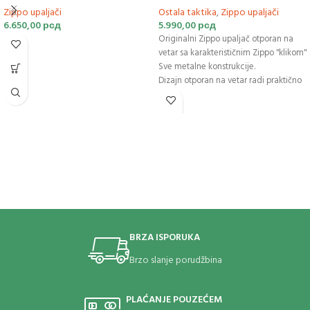
Zippo upaljači
Ostala taktika
,
Zippo upaljači
6.650,00
рсд
5.990,00
рсд
Originalni Zippo upaljač otporan na
vetar sa karakterističnim Zippo "klikom"
Sve metalne konstrukcije.
Dizajn otporan na vetar radi praktično
svuda
Može se ponovo puniti tokom celog
veka upotrebe.
Za optimalne performanse
preporučujemo originalno Zippo
vrhunsko gorivo za upaljač, kremen i
fitilj.
Proizvedeno u SAD.
Doživotna garancija da "radi ili da
popravimo besplatno™"
Gorivo: Zippo gorivo za upaljač
BRZA ISPORUKA
(prodaje se zasebno)
Brzo slanje porudžbina
PLAĆANJE POUZEĆEM