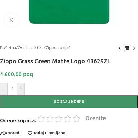
Klikni za uvećanje slike
Početna
/
Ostala taktika
/
Zippo upaljači
Zippo Grass Green Matte Logo 48629ZL
4.600,00
рсд
-
+
DODAJ U KORPU
Ocenite
Ocene kupaca:
Uporedi
Dodaj u omiljeno