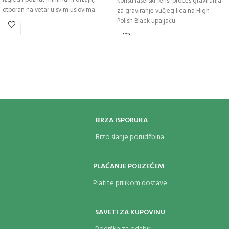
izgled i poznat minimalni dizajn,
koristi laserski fensi proces graviranja
otporan na vetar u svim uslovima.
za graviranje vučjeg lica na High
Polish Black upaljaču.
BRZA ISPORUKA
Brzo slanje porudžbina
PLAĆANJE POUZEĆEM
Platite prilikom dostave
SAVETI ZA KUPOVINU