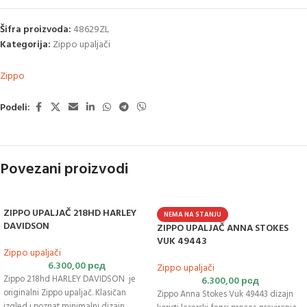
Šifra proizvoda:
48629ZL
Kategorija:
Zippo upaljači
Zippo
Podeli:
Povezani proizvodi
ZIPPO UPALJAČ 218HD HARLEY
NEMA NA STANJU
DAVIDSON
ZIPPO UPALJAČ ANNA STOKES
VUK 49443
Zippo upaljači
6.300,00
рсд
Zippo upaljači
Zippo 218hd HARLEY DAVIDSON je
6.300,00
рсд
originalni Zippo upaljač. Klasičan
Zippo Anna Stokes Vuk 49443 dizajn