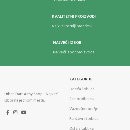
Podrška za odabir
KVALITETNI PROIZVODI
Najkvalitetniji brendovi
NAJVEĆI IZBOR
Najveći izbor proizvoda
KATEGORIJE
Odeća i obuća
Urban Dart Army Shop - Najveći
Samoodbrana
izbor na jednom mestu.
Vazdušno oružje
Rančevi i torbice
Ostala taktika