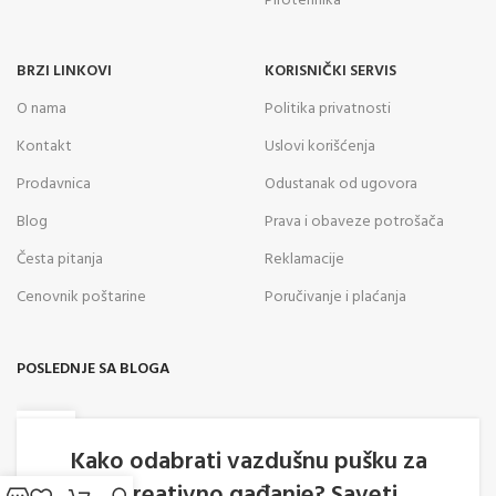
Pirotehnika
BRZI LINKOVI
KORISNIČKI SERVIS
O nama
Politika privatnosti
Kontakt
Uslovi korišćenja
Prodavnica
Odustanak od ugovora
Blog
Prava i obaveze potrošača
Česta pitanja
Reklamacije
Cenovnik poštarine
Poručivanje i plaćanja
POSLEDNJE SA BLOGA
05
AVG
Kako odabrati vazdušnu pušku za
rekreativno gađanje? Saveti