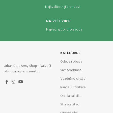
Najkvalitetniji brendovi
NAJVEĆI IZBOR
Najveći izbor proizvoda
KATEGORIJE
Odeća i obuća
Urban Dart Army Shop - Najveći
Samoodbrana
izbor na jednom mestu.
Vazdušno oružje
Rančevi i torbice
Ostala taktika
Streličarstvo