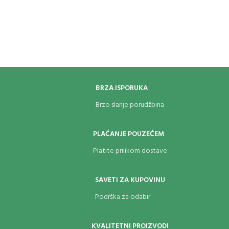
BRZA ISPORUKA
Brzo slanje porudžbina
PLAĆANJE POUZEĆEM
Platite prilikom dostave
SAVETI ZA KUPOVINU
Podrška za odabir
KVALITETNI PROIZVODI