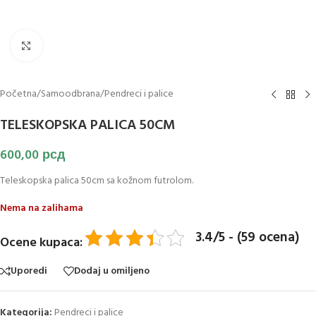
Klikni za uvećanje slike
Početna
/
Samoodbrana
/
Pendreci i palice
TELESKOPSKA PALICA 50CM
600,00
рсд
Teleskopska palica 50cm sa kožnom futrolom.
Nema na zalihama
3.4/5 - (59 ocena)
Ocene kupaca:
Uporedi
Dodaj u omiljeno
Kategorija:
Pendreci i palice