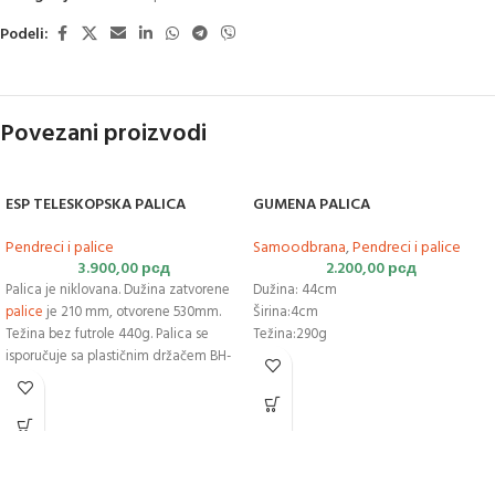
Podeli:
Povezani proizvodi
ESP TELESKOPSKA PALICA
GUMENA PALICA
Pendreci i palice
Samoodbrana
,
Pendreci i palice
3.900,00
рсд
2.200,00
рсд
Palica je niklovana. Dužina zatvorene
Dužina: 44cm
palice
je 210 mm, otvorene 530mm.
Širina:4cm
Težina bez futrole 440g. Palica se
Težina:290g
isporučuje sa plastičnim držačem BH-
02, za koji je odobren evropski patent
(EP 1832834)