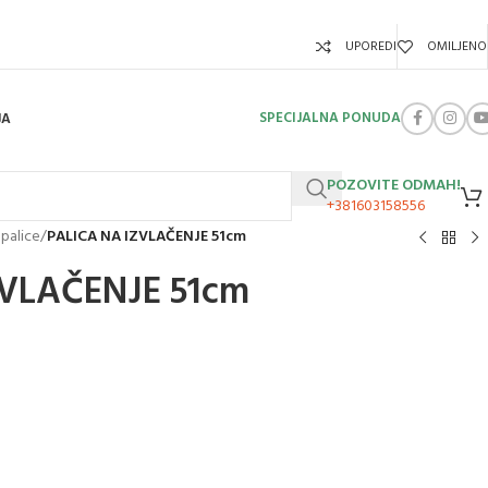
UPOREDI
OMILJENO
SPECIJALNA PONUDA
JA
POZOVITE ODMAH!
+381603158556
 palice
/
PALICA NA IZVLAČENJE 51cm
ZVLAČENJE 51cm