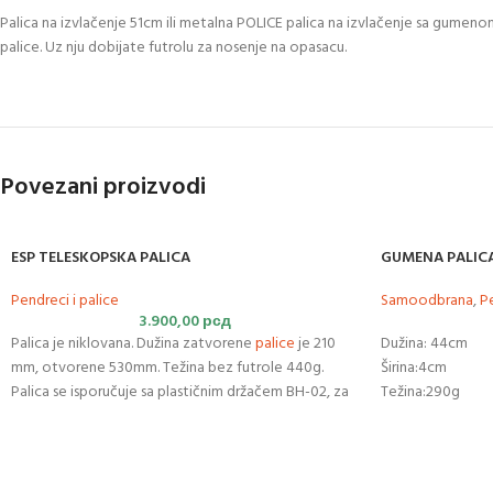
Palica na izvlačenje 51cm ili metalna POLICE palica na izvlačenje sa gumeno
palice. Uz nju dobijate futrolu za nosenje na opasacu.
Povezani proizvodi
ESP TELESKOPSKA PALICA
GUMENA PALIC
Pendreci i palice
Samoodbrana
,
Pe
3.900,00
рсд
Palica je niklovana. Dužina zatvorene
palice
je 210
Dužina: 44cm
mm, otvorene 530mm. Težina bez futrole 440g.
Širina:4cm
Palica se isporučuje sa plastičnim držačem BH-02, za
Težina:290g
koji je odobren evropski patent (EP 1832834)