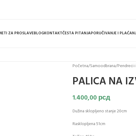
ETI ZA PROSLAVE
BLOG
KONTAKT
ČESTA PITANJA
PORUČIVANJE I PLAĆAN
Početna
/
Samoodbrana
/
Pendreci i
PALICA NA I
1.400,00
рсд
Dužina sklopljeno stanje 20cm
Rasklopljena 51cm