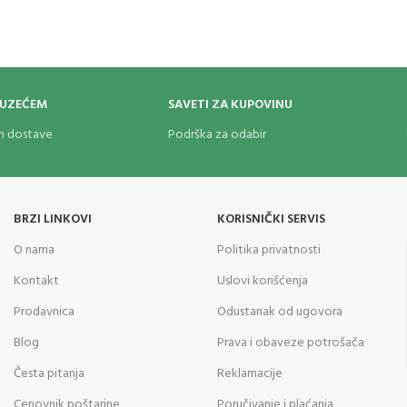
Podesiv sistem stezanja
– integri
omogućava dodatno pričvršćivanje
sprečava pomeranje opreme
Brzo otpuštanje
– pritiskom na dug
lampa se lako uklanja, dok nosač ost
OUZEĆEM
SAVETI ZA KUPOVINU
opasaču
om dostave
Podrška za odabir
Jednostavan za korišćenje, idealan z
taktičke opreme
Pouzdan, funkcionalan i napravljen d
izbor za sve koji ne pristaju na kom
BRZI LINKOVI
KORISNIČKI SERVIS
O nama
Politika privatnosti
Kontakt
Uslovi korišćenja
Prodavnica
Odustanak od ugovora
Blog
Prava i obaveze potrošača
Česta pitanja
Reklamacije
Cenovnik poštarine
Poručivanje i plaćanja