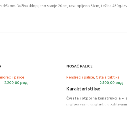
m drškom. Dužina sklopljeno stanje 20cm, rasklopljeno 51cm, težina 450g. Iz
A
NOSAČ PALICE
ndreci i palice
Pendreci i palice
,
Ostala taktika
2.200,00
рсд
2.500,00
рсд
Karakteristike:
Čvrsta i otporna konstrukcija
– i
profesionalnu upotrebu u zahtevni
Kompatibilan sa različitim duži
lampi