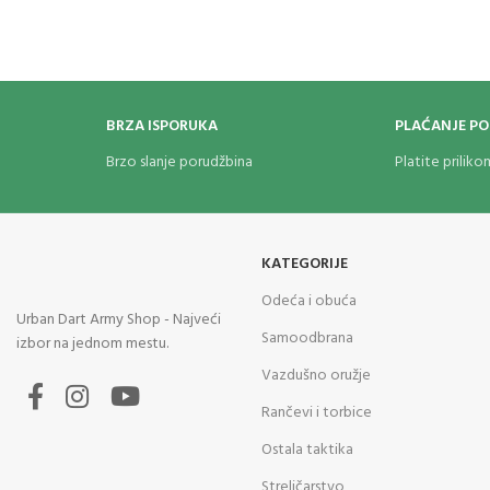
BRZA ISPORUKA
PLAĆANJE P
Brzo slanje porudžbina
Platite prilik
KATEGORIJE
Odeća i obuća
Urban Dart Army Shop - Najveći
Samoodbrana
izbor na jednom mestu.
Vazdušno oružje
Rančevi i torbice
Ostala taktika
Streličarstvo