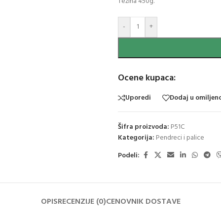
Težina 450g.
-
+
Ocene kupaca:
Uporedi
Dodaj u omiljen
Šifra proizvoda:
P51C
Kategorija:
Pendreci i palice
Podeli:
OPIS
RECENZIJE (0)
CENOVNIK DOSTAVE