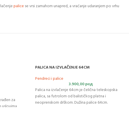
vlačenje
palice
se vrsi zamahom unapred, a vraćanje udaranjem po vrhu
PALICA NA IZVLAČENJE 64CM
Pendreci i palice
3.900,00
рсд
Palica na izvlačenje 64cm je čelična teleskopska
palica, sa futrolom od balističkog platna i
zrađen za
neoprenskom drškom. Dužina palice 64cm.
m uslovima
nama
palica i