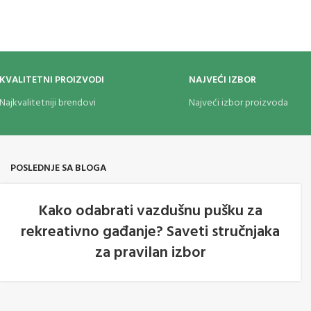
sana kvakica
 obima, čime se
me, palica ili
aje pričvršćen na
KVALITETNI PROIZVODI
NAJVEĆI IZBOR
Najkvalitetniji brendovi
Najveći izbor proizvoda
a sve ljubitelje
a traje – pravi
promis.
POSLEDNJE SA BLOGA
Kako odabrati vazdušnu pušku za
rekreativno gađanje? Saveti stručnjaka
05
za pravilan izbor
AVG