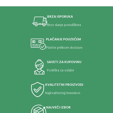
dugme, palica ili lampa se lako
uklanja, dok nosač ostaje pričvršćen na
opasaču
BRZA ISPORUKA
Jednostavan za korišćenje, idealan za
sve ljubitelje taktičke opreme
Brzo slanje porudžbina
Pouzdan, funkcionalan i napravljen da
traje – pravi izbor za sve koji ne pristaju
PLAĆANJE POUZEĆEM
na kompromis.
Platite prilikom dostave
SAVETI ZA KUPOVINU
Podrška za odabir
KVALITETNI PROIZVODI
Najkvalitetniji brendovi
NAJVEĆI IZBOR