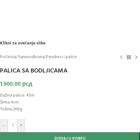
Klikni za uvećanje slike
Početna
/
Samoodbrana
/
Pendreci i palice
PALICA SA BODLJICAMA
1.900,00
рсд
Dužina palice: 45m
Širina:4cm
Težina:260g
-
+
DODAJ U KORPU