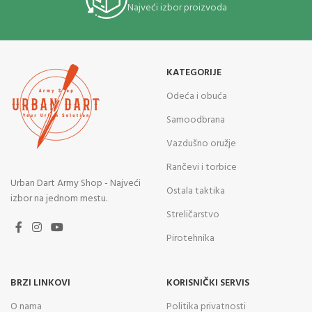
Najveći izbor proizvoda
KATEGORIJE
Odeća i obuća
Samoodbrana
Vazdušno oružje
Rančevi i torbice
Urban Dart Army Shop - Najveći
Ostala taktika
izbor na jednom mestu.
Streličarstvo
Pirotehnika
BRZI LINKOVI
KORISNIČKI SERVIS
O nama
Politika privatnosti