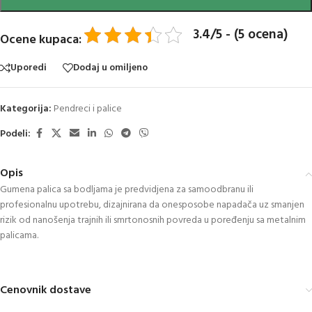
3.4/5 - (5 ocena)
Ocene kupaca:
Uporedi
Dodaj u omiljeno
Kategorija:
Pendreci i palice
Podeli:
Opis
Gumena palica sa bodljama je predvidjena za samoodbranu ili
profesionalnu upotrebu, dizajnirana da onesposobe napadača uz smanjen
rizik od nanošenja trajnih ili smrtonosnih povreda u poređenju sa metalnim
palicama.
Cenovnik dostave