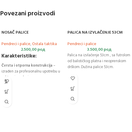
Povezani proizvodi
NOSAČ PALICE
PALICA NA IZVLAČENJE 53CM
Pendreci i palice
,
Ostala taktika
Pendreci i palice
2.500,00
рсд
3.500,00
рсд
Karakteristike:
Palica na izvlačenje 53cm , sa futrolom
od balističkog platna i neoprenskom
Čvrsta i otporna konstrukcija
–
drškom. Dužina palice 53cm.
izrađen za profesionalnu upotrebu u
zahtevnim uslovima
Kompatibilan sa različitim dužinama
palica i lampi
Podesiv sistem stezanja
–
integrisana kvakica omogućava
dodatno pričvršćivanje obima, čime se
sprečava pomeranje opreme
Brzo otpuštanje
– pritiskom na