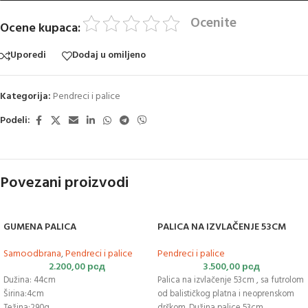
Ocenite
Ocene kupaca:
Uporedi
Dodaj u omiljeno
Kategorija:
Pendreci i palice
Podeli:
Povezani proizvodi
GUMENA PALICA
PALICA NA IZVLAČENJE 53CM
Samoodbrana
,
Pendreci i palice
Pendreci i palice
2.200,00
рсд
3.500,00
рсд
Dužina: 44cm
Palica na izvlačenje 53cm , sa futrolom
Širina:4cm
od balističkog platna i neoprenskom
Težina:290g
drškom. Dužina palice 53cm.