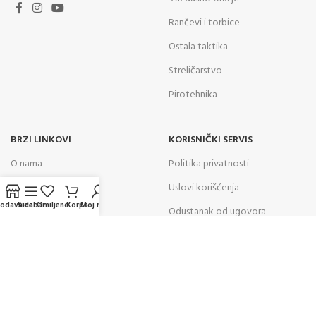
Rančevi i torbice
Ostala taktika
Streličarstvo
Pirotehnika
BRZI LINKOVI
KORISNIČKI SERVIS
O nama
Politika privatnosti
Kontakt
Uslovi korišćenja
rodavnica
Sidebar
Omiljeno
Korpa
Moj nalog
Prodavnica
Odustanak od ugovora
Blog
Prava i obaveze potrošača
Česta pitanja
Reklamacije
Cenovnik poštarine
Poručivanje i plaćanja