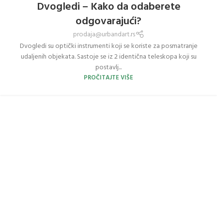
20
Dvogledi – Kako da odaberete
JUN
odgovarajući?
prodaja@urbandart.rs
Dvogledi su optički instrumenti koji se koriste za posmatranje
udaljenih objekata. Sastoje se iz 2 identična teleskopa koji su
postavlj...
PROČITAJTE VIŠE