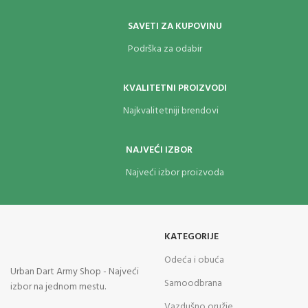
SAVETI ZA KUPOVINU
Podrška za odabir
KVALITETNI PROIZVODI
Najkvalitetniji brendovi
NAJVEĆI IZBOR
Najveći izbor proizvoda
KATEGORIJE
Odeća i obuća
Urban Dart Army Shop - Najveći
Samoodbrana
izbor na jednom mestu.
Vazdušno oružje