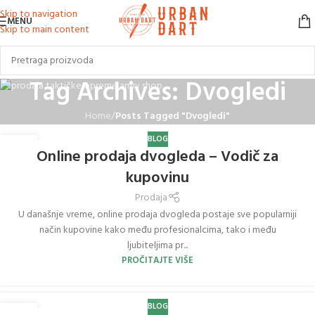
Skip to navigation
MENU
Skip to main content
Tag Archives: Dvogledi
Home
/
Posts Tagged "Dvogledi"
BLOG
24
Online prodaja dvogleda – Vodič za
FEB
kupovinu
Prodaja
U današnje vreme, online prodaja dvogleda postaje sve popularniji
način kupovine kako među profesionalcima, tako i među
ljubiteljima pr...
PROČITAJTE VIŠE
BLOG