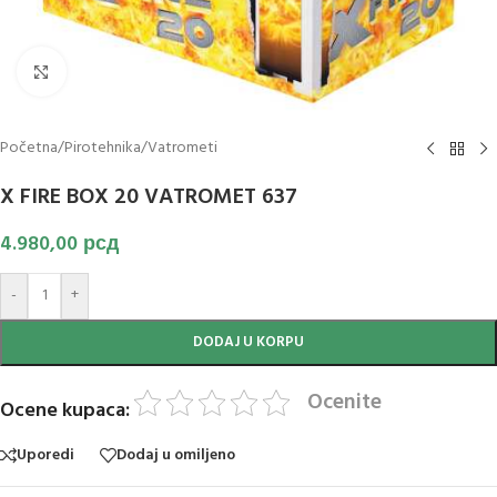
Klikni za uvećanje slike
Početna
/
Pirotehnika
/
Vatrometi
X FIRE BOX 20 VATROMET 637
4.980,00
рсд
-
+
DODAJ U KORPU
Ocenite
Ocene kupaca:
Uporedi
Dodaj u omiljeno