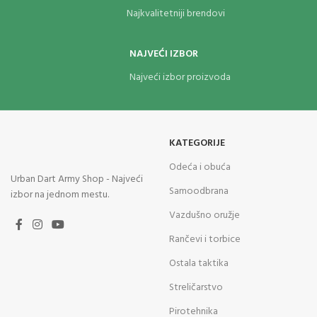
Najkvalitetniji brendovi
NAJVEĆI IZBOR
Najveći izbor proizvoda
KATEGORIJE
Odeća i obuća
Urban Dart Army Shop - Najveći
Samoodbrana
izbor na jednom mestu.
Vazdušno oružje
Rančevi i torbice
Ostala taktika
Streličarstvo
Pirotehnika