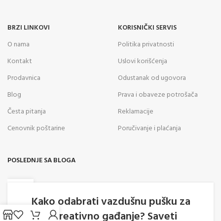
BRZI LINKOVI
KORISNIČKI SERVIS
O nama
Politika privatnosti
Kontakt
Uslovi korišćenja
Prodavnica
Odustanak od ugovora
Blog
Prava i obaveze potrošača
Česta pitanja
Reklamacije
Cenovnik poštarine
Poručivanje i plaćanja
POSLEDNJE SA BLOGA
05
AVG
Kako odabrati vazdušnu pušku za
rekreativno gađanje? Saveti