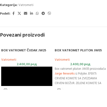
Kategorija:
Vatrometi
Podeli:
Povezani proizvodi
BOX VATROMET ČUDAK JW25
BOX VATROMET PLUTON JW05
Vatrometi
Vatrometi
2.400,00
рсд
2.400,00
рсд
Box vatromet pluton JW05 proizvođača
Jorge
fireworks
iz Poljske. EFEKTI:
CRVENE KOMETE SA ZVEZDAMA
CRVENI BOŽUR. ZELENE KOMETE SA
ZVEZDAMA KRUNOM ZELENI BOŽUR;
PLAVE KOMETE SA RAZMAKNIM
ZVEZDAMA PLAVI BOŽUR. ZUTE
KOMETE SA PUCKETAVIM ZVEZDAMA.