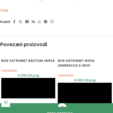
Jorge
Podeli:
Povezani proizvodi
BOX VATROMET BASTION JW634
BOX VATROMET NOVA
GENERACIJA 9 JW39
Vatrometi
4.900,00
рсд
Vatrometi
4.900,00
рсд