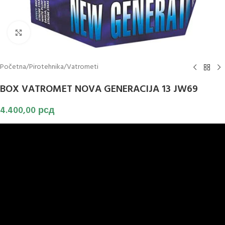
Klikni za uvećanje slike
Početna
/
Pirotehnika
/
Vatrometi
BOX VATROMET NOVA GENERACIJA 13 JW69
4.400,00
рсд