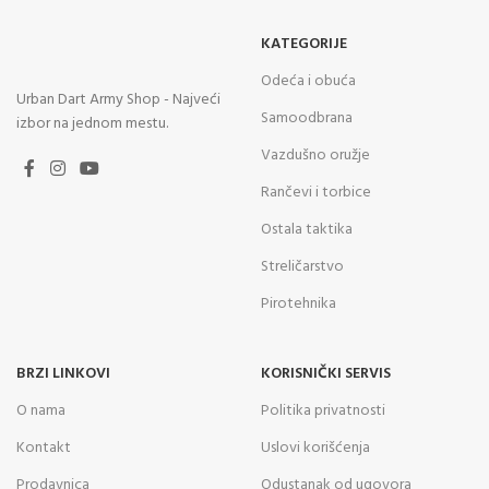
KATEGORIJE
Odeća i obuća
Urban Dart Army Shop - Najveći
Samoodbrana
izbor na jednom mestu.
Vazdušno oružje
Rančevi i torbice
Ostala taktika
Streličarstvo
Pirotehnika
BRZI LINKOVI
KORISNIČKI SERVIS
O nama
Politika privatnosti
Kontakt
Uslovi korišćenja
Prodavnica
Odustanak od ugovora