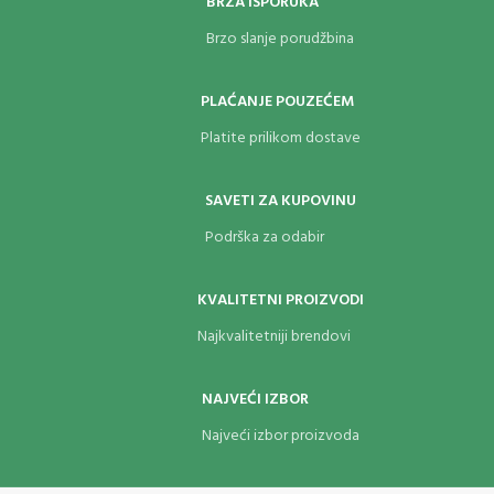
BRZA ISPORUKA
Brzo slanje porudžbina
PLAĆANJE POUZEĆEM
Platite prilikom dostave
SAVETI ZA KUPOVINU
Podrška za odabir
KVALITETNI PROIZVODI
Najkvalitetniji brendovi
NAJVEĆI IZBOR
Najveći izbor proizvoda