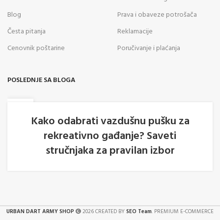
Blog
Prava i obaveze potrošača
Česta pitanja
Reklamacije
Cenovnik poštarine
Poručivanje i plaćanja
POSLEDNJE SA BLOGA
05
AVG
Kako odabrati vazdušnu pušku za
rekreativno gađanje? Saveti
stručnjaka za pravilan izbor
URBAN DART ARMY SHOP
2026 CREATED BY
SEO Team
. PREMIUM E-COMMERCE