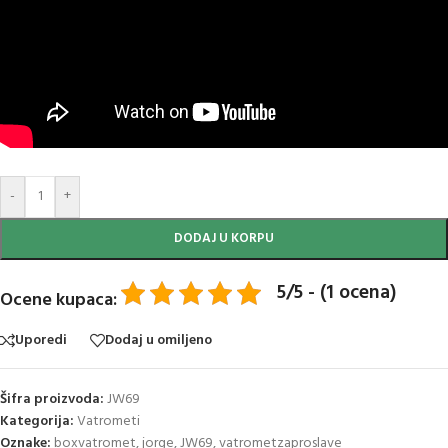
-
+
DODAJ U KORPU
5/5 - (1 ocena)
Ocene kupaca:
Uporedi
Dodaj u omiljeno
Šifra proizvoda:
JW69
Kategorija:
Vatrometi
Oznake:
boxvatromet
,
jorge
,
JW69
,
vatrometzaproslave