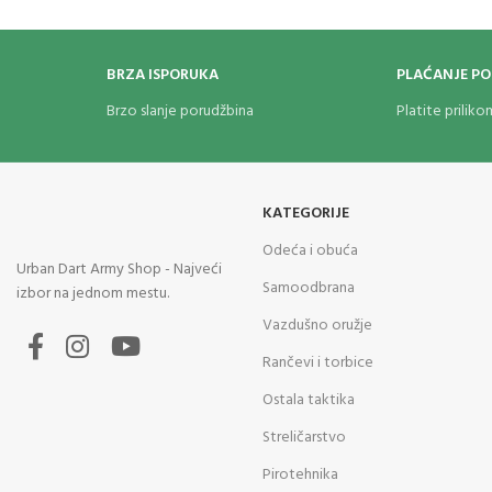
BRZA ISPORUKA
PLAĆANJE P
Brzo slanje porudžbina
Platite prilik
KATEGORIJE
Odeća i obuća
Urban Dart Army Shop - Najveći
Samoodbrana
izbor na jednom mestu.
Vazdušno oružje
Rančevi i torbice
Ostala taktika
Streličarstvo
Pirotehnika