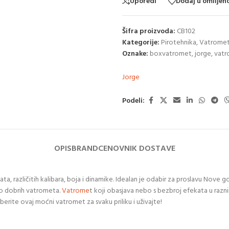
Uporedi
Dodaj u omiljen
Šifra proizvoda:
CB102
Kategorije:
Pirotehnika
,
Vatromet
Oznake:
boxvatromet
,
jorge
,
vatr
Jorge
Podeli:
OPIS
BRAND
CENOVNIK DOSTAVE
a, različitih kalibara, boja i dinamike. Idealan je odabir za proslavu Nove 
o dobrih vatrometa.
Vatrome
t koji obasjava nebo s bezbroj efekata u razn
erite ovaj moćni vatromet za svaku priliku i uživajte!