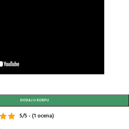
DODAJ U KORPU
5/5 - (1 ocena)