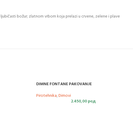
ljubičasti božur; zlatnom vrbom koja prelazi u crvene, zelene i plave
DIMNE FONTANE PAKOVANJE
Pirotehnika
,
Dimovi
2.450,00
рсд