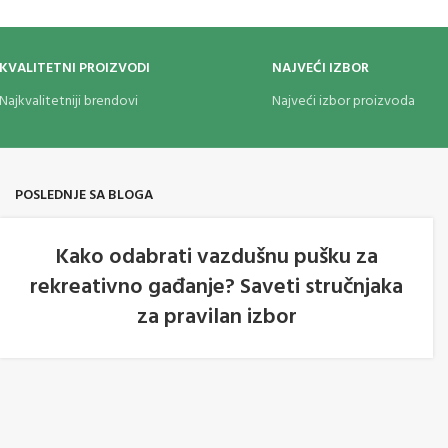
KVALITETNI PROIZVODI
NAJVEĆI IZBOR
Najkvalitetniji brendovi
Najveći izbor proizvoda
POSLEDNJE SA BLOGA
Kako odabrati vazdušnu pušku za
rekreativno gađanje? Saveti stručnjaka
05
za pravilan izbor
AVG