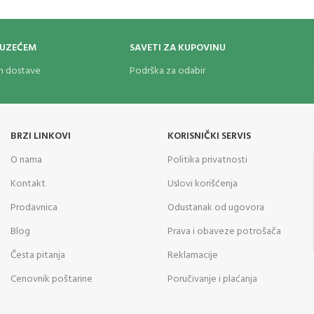
OUZEĆEM
SAVETI ZA KUPOVINU
om dostave
Podrška za odabir
BRZI LINKOVI
KORISNIČKI SERVIS
O nama
Politika privatnosti
Kontakt
Uslovi korišćenja
Prodavnica
Odustanak od ugovora
Blog
Prava i obaveze potrošača
Česta pitanja
Reklamacije
Cenovnik poštarine
Poručivanje i plaćanja