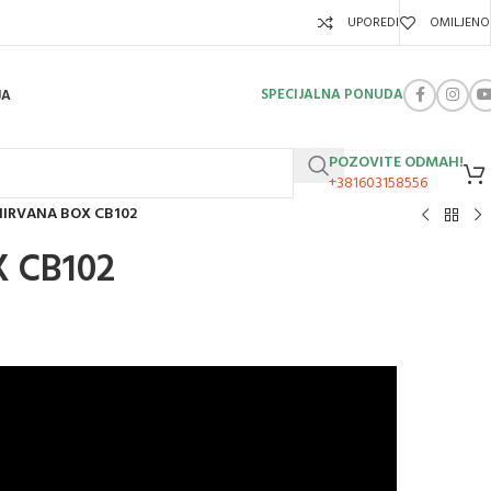
UPOREDI
OMILJENO
SPECIJALNA PONUDA
JA
POZOVITE ODMAH!
+381603158556
NIRVANA BOX CB102
 CB102