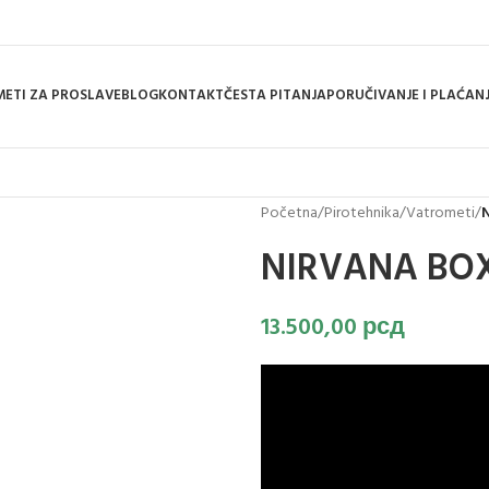
ETI ZA PROSLAVE
BLOG
KONTAKT
ČESTA PITANJA
PORUČIVANJE I PLAĆAN
Početna
/
Pirotehnika
/
Vatrometi
/
NIRVANA BOX
13.500,00
рсд