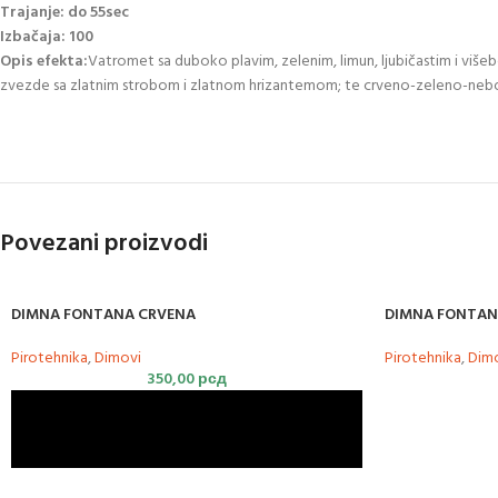
Trajanje: do 55sec
Izbačaja: 100
Opis efekta:
Vatromet sa duboko plavim, zelenim, limun, ljubičastim i višeb
zvezde sa zlatnim strobom i zlatnom hrizantemom; te crveno-zeleno-neb
Povezani proizvodi
DIMNA FONTANA CRVENA
DIMNA FONTAN
Pirotehnika
,
Dimovi
Pirotehnika
,
Dim
350,00
рсд