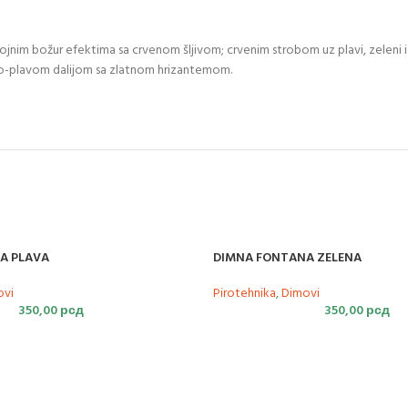
ojnim božur efektima sa crvenom šljivom; crvenim strobom uz plavi, zeleni i 
o-plavom dalijom sa zlatnom hrizantemom.
A PLAVA
DIMNA FONTANA ZELENA
ovi
Pirotehnika
,
Dimovi
350,00
рсд
350,00
рсд