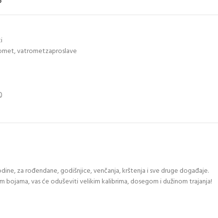
o
i
omet
,
vatrometzaproslave
godine, za rođendane, godišnjice, venčanja, krštenja i sve druge događaje.
im bojama, vas će oduševiti velikim kalibrima, dosegom i dužinom trajanja!