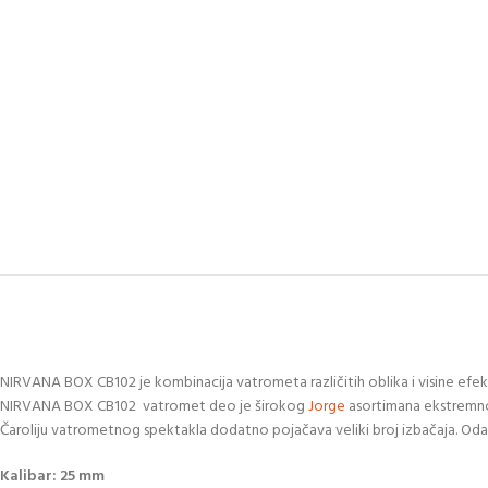
NIRVANA BOX CB102 je kombinacija vatrometa različitih oblika i visine efekat
NIRVANA BOX CB102 vatromet deo je širokog
Jorge
asortimana ekstremn
Čaroliju vatrometnog spektakla dodatno pojačava veliki broj izbačaja. Odab
Kalibar: 25 mm