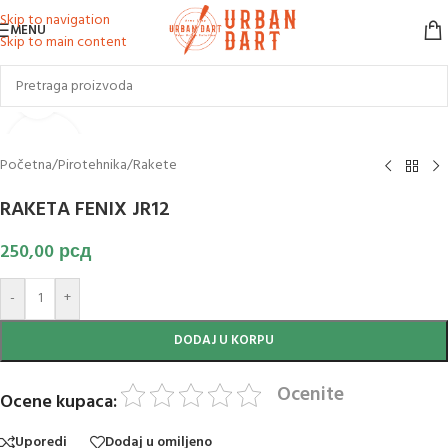
Skip to navigation
MENU
Skip to main content
Klikni za uvećanje slike
Početna
/
Pirotehnika
/
Rakete
RAKETA FENIX JR12
250,00
рсд
-
+
DODAJ U KORPU
Ocenite
Ocene kupaca:
Uporedi
Dodaj u omiljeno