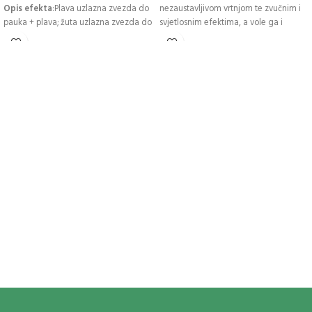
Opis efekta
:Plava uzlazna zvezda do
nezaustavljivom vrtnjom te zvučnim i
pauka + plava; žuta uzlazna zvezda do
svjetlosnim efektima, a vole ga i
žute i bele strob peonije; brokatni rep
stariji.Sadrži 5 komada u kutiji.
do brokata; zelena uzlazna zvezda do
https://youtu.be/CT-3_cn_yZo
srebrne hrizanteme