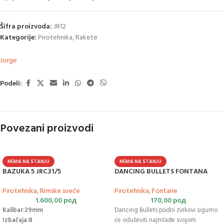
Šifra proizvoda:
JR12
Kategorije:
Pirotehnika
,
Rakete
Jorge
Podeli:
Povezani proizvodi
NEMA NA STANJU
NEMA NA STANJU
BAZUKA 5 JRC31/5
DANCING BULLETS FONTANA
Pirotehnika
,
Rimske sveće
Pirotehnika
,
Fontane
1.600,00
рсд
170,00
рсд
Kalibar:29mm
Dancing Bullets podni zvrkovi sigurno
Izbačaja:8
će oduševiti najmlađe svojom