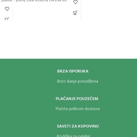
pauka + plava; žuta uzlazna zvezda do
žute i bele strob peonije; brokatni rep
do brokata; zelena uzlazna zvezda do
srebrne hrizanteme
BRZA ISPORUKA
Brzo slanje porudžbina
PLAĆANJE POUZEĆEM
Platite prilikom dostave
SAVETI ZA KUPOVINU
Podrška za odabir