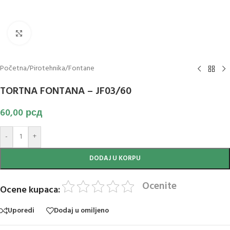
Klikni za uvećanje slike
Početna
/
Pirotehnika
/
Fontane
TORTNA FONTANA – JF03/60
60,00
рсд
-
+
DODAJ U KORPU
Ocenite
Ocene kupaca:
Uporedi
Dodaj u omiljeno