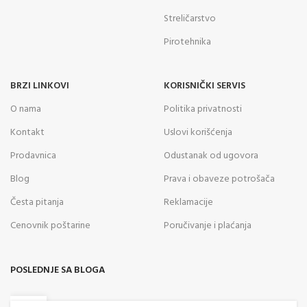
Streličarstvo
Pirotehnika
BRZI LINKOVI
KORISNIČKI SERVIS
O nama
Politika privatnosti
Kontakt
Uslovi korišćenja
Prodavnica
Odustanak od ugovora
Blog
Prava i obaveze potrošača
Česta pitanja
Reklamacije
Cenovnik poštarine
Poručivanje i plaćanja
POSLEDNJE SA BLOGA