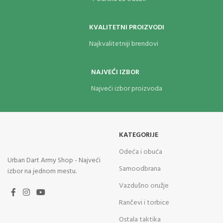
KVALITETNI PROIZVODI
Najkvalitetniji brendovi
NAJVEĆI IZBOR
Najveći izbor proizvoda
KATEGORIJE
Odeća i obuća
Urban Dart Army Shop - Najveći
Samoodbrana
izbor na jednom mestu.
Vazdušno oružje
Rančevi i torbice
Ostala taktika