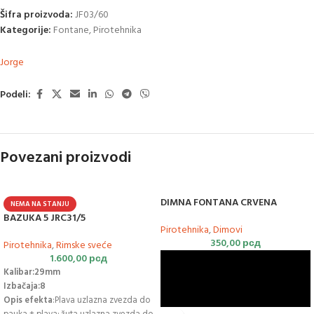
Šifra proizvoda:
JF03/60
Kategorije:
Fontane
,
Pirotehnika
Jorge
Podeli:
Povezani proizvodi
DIMNA FONTANA CRVENA
NEMA NA STANJU
BAZUKA 5 JRC31/5
Pirotehnika
,
Dimovi
350,00
рсд
Pirotehnika
,
Rimske sveće
1.600,00
рсд
Kalibar:29mm
Izbačaja:8
Opis efekta
:Plava uzlazna zvezda do