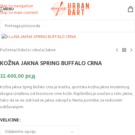
Skip to navigation
MENU
Skip to main content
Klikni za uvećanje slike
Početna
/
Odeća i obuća
/
Jakne
KOŽNA JAKNA SPRING BUFFALO CRNA
32.400,00
рсд
Kožna jakna Sping Bufalo crna je kratka, sportska kožna jakna modernog
dizajna izrađena od bizonove crne kože. Rajsferšlus je uvučen u telo jakne,
tako da se ne vidi kad se jakna zakopča. Nema potrebe za redovnim
održavanjem.
VELICINE