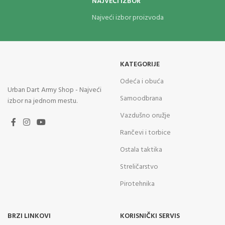
NAJVEĆI IZBOR
Najveći izbor proizvoda
KATEGORIJE
Odeća i obuća
Urban Dart Army Shop - Najveći
Samoodbrana
izbor na jednom mestu.
Vazdušno oružje
Rančevi i torbice
Ostala taktika
Streličarstvo
Pirotehnika
BRZI LINKOVI
KORISNIČKI SERVIS