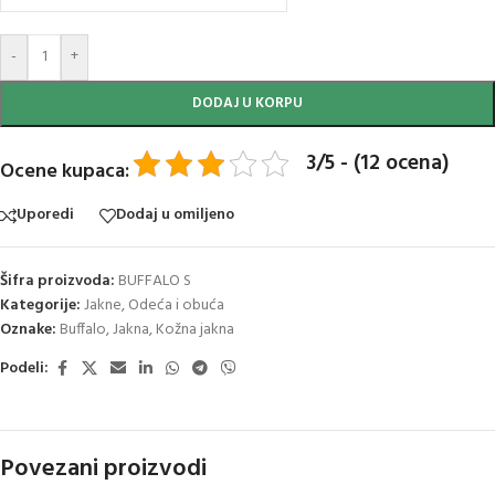
-
+
DODAJ U KORPU
3/5 - (12 ocena)
Ocene kupaca:
Uporedi
Dodaj u omiljeno
Šifra proizvoda:
BUFFALO S
Kategorije:
Jakne
,
Odeća i obuća
Oznake:
Buffalo
,
Jakna
,
Kožna jakna
Podeli:
Povezani proizvodi