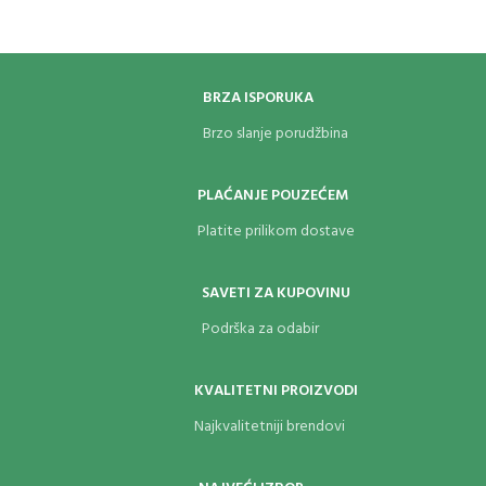
BRZA ISPORUKA
Brzo slanje porudžbina
PLAĆANJE POUZEĆEM
Platite prilikom dostave
SAVETI ZA KUPOVINU
Podrška za odabir
KVALITETNI PROIZVODI
Najkvalitetniji brendovi