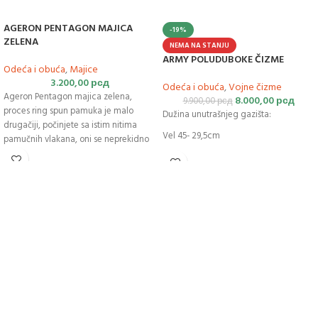
AGERON PENTAGON MAJICA
-19%
ZELENA
NEMA NA STANJU
ARMY POLUDUBOKE ČIZME
Odeća i obuća
,
Majice
3.200,00
рсд
Odeća i obuća
,
Vojne čizme
Ageron Pentagon majica zelena,
8.000,00
рсд
9.900,00
рсд
proces ring spun pamuka je malo
Dužina unutrašnjeg gazišta:
drugačiji, počinjete sa istim nitima
Vel 45- 29,5cm
pamučnih vlakana, oni se neprekidno