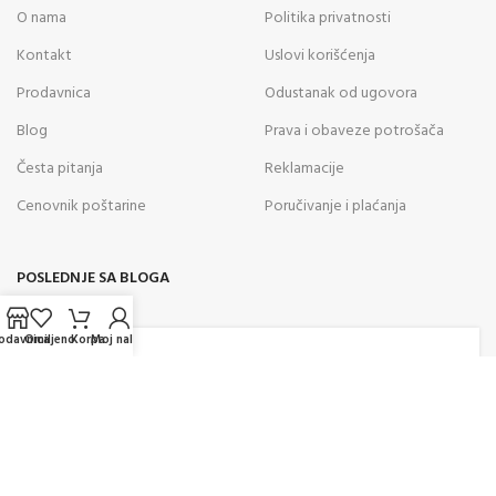
O nama
Politika privatnosti
Kontakt
Uslovi korišćenja
Prodavnica
Odustanak od ugovora
Blog
Prava i obaveze potrošača
Česta pitanja
Reklamacije
Cenovnik poštarine
Poručivanje i plaćanja
POSLEDNJE SA BLOGA
05
odavnica
Omiljeno
Korpa
Moj nalog
AVG
Kako odabrati vazdušnu pušku za
rekreativno gađanje? Saveti
stručnjaka za pravilan izbor