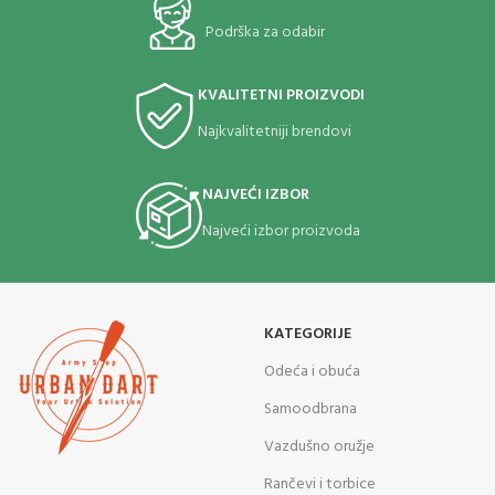
Podrška za odabir
KVALITETNI PROIZVODI
Najkvalitetniji brendovi
NAJVEĆI IZBOR
Najveći izbor proizvoda
KATEGORIJE
Odeća i obuća
Samoodbrana
Vazdušno oružje
Rančevi i torbice