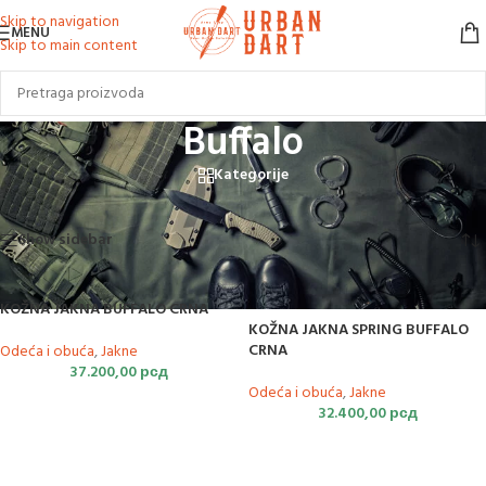
Skip to navigation
MENU
Skip to main content
Buffalo
Kategorije
Početna
/
Proizvod označen „Buffalo“
Prikazano je svih 2 rezultata
Show sidebar
KOŽNA JAKNA BUFFALO CRNA
KOŽNA JAKNA SPRING BUFFALO
CRNA
Odeća i obuća
,
Jakne
37.200,00
рсд
Odeća i obuća
,
Jakne
32.400,00
рсд