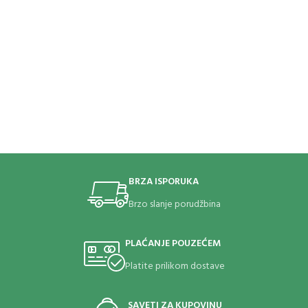
BRZA ISPORUKA
Brzo slanje porudžbina
PLAĆANJE POUZEĆEM
Platite prilikom dostave
SAVETI ZA KUPOVINU