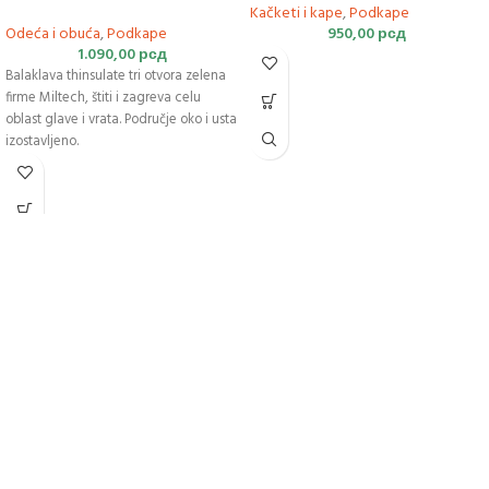
Kačketi i kape
,
Podkape
Odeća i obuća
,
Podkape
950,00
рсд
1.090,00
рсд
Balaklava thinsulate tri otvora zelena
firme Miltech, štiti i zagreva celu
oblast glave i vrata. Područje oko i usta
izostavljeno.