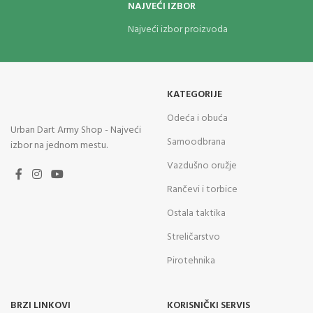
NAJVEĆI IZBOR
Najveći izbor proizvoda
KATEGORIJE
Odeća i obuća
Urban Dart Army Shop - Najveći
Samoodbrana
izbor na jednom mestu.
Vazdušno oružje
Rančevi i torbice
Ostala taktika
Streličarstvo
Pirotehnika
BRZI LINKOVI
KORISNIČKI SERVIS