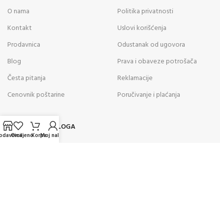
O nama
Politika privatnosti
Kontakt
Uslovi korišćenja
Prodavnica
Odustanak od ugovora
Blog
Prava i obaveze potrošača
Česta pitanja
Reklamacije
Cenovnik poštarine
Poručivanje i plaćanja
POSLEDNJE SA BLOGA
odavnica
Omiljeno
Korpa
Moj nalog
05
AVG
Kako odabrati vazdušnu pušku za
rekreativno gađanje? Saveti
stručnjaka za pravilan izbor