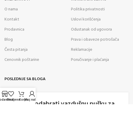
O nama
Politika privatnosti
Kontakt
Uslovi korišćenja
Prodavnica
Odustanak od ugovora
Blog
Prava i obaveze potrošača
Česta pitanja
Reklamacije
Cenovnik poštarine
Poručivanje i plaćanja
POSLEDNJE SA BLOGA
05
odavnica
Omiljeno
Korpa
Moj nalog
AVG
Kako odabrati vazdušnu pušku za
rekreativno gađanje? Saveti
stručnjaka za pravilan izbor