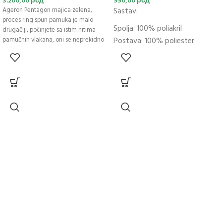
3.200,00
рсд
990,00
рсд
Sastav:
Ageron Pentagon majica zelena,
proces ring spun pamuka je malo
Spolja: 100% poliakril
drugačiji, počinjete sa istim nitima
Postava: 100% poliester
pamučnih vlakana, oni se neprekidno
Punjenje: Thinsulate™;