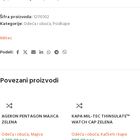
Šifra proizvoda:
12110102
Kategorije:
Odeća i obuća
,
Podkape
Miltec
Podeli:
Povezani proizvodi
AGERON PENTAGON MAJICA
KAPA MIL-TEC THINSULATE™
ZELENA
WATCH CAP ZELENA
Odeća i obuća
,
Majice
Odeća i obuća
,
Kačketi i kape