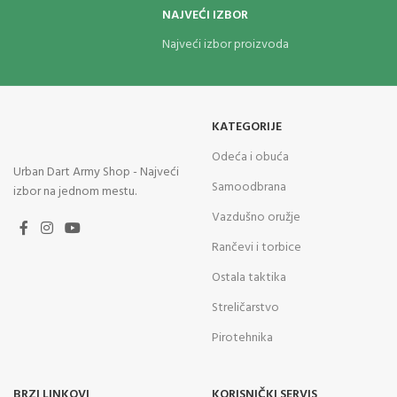
NAJVEĆI IZBOR
Najveći izbor proizvoda
KATEGORIJE
Odeća i obuća
Urban Dart Army Shop - Najveći
Samoodbrana
izbor na jednom mestu.
Vazdušno oružje
Rančevi i torbice
Ostala taktika
Streličarstvo
Pirotehnika
BRZI LINKOVI
KORISNIČKI SERVIS