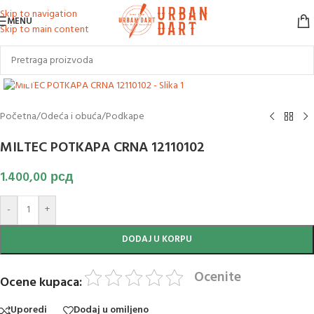
Skip to navigation
MENU
Skip to main content
Klikni za uvećanje slike
Početna
/
Odeća i obuća
/
Podkape
MILTEC POTKAPA CRNA 12110102
1.400,00
рсд
-
+
DODAJ U KORPU
Ocenite
Ocene kupaca:
Uporedi
Dodaj u omiljeno