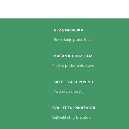
BRZA ISPORUKA
Brzo slanje porudžbina
PLAĆANJE POUZEĆEM
Platite prilikom dostave
SAVETI ZA KUPOVINU
Podrška za odabir
KVALITETNI PROIZVODI
Najkvalitetniji brendovi