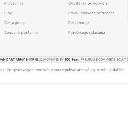
Prodavnica
Odustanak od ugovora
Blog
Prava i obaveze potrošača
Česta pitanja
Reklamacije
Cenovnik poštarine
Poručivanje i plaćanja
BAN DART ARMY SHOP
2026 CREATED BY
SEO Team
. PREMIUM E-COMMERCE SOLUTI
anici. Pregledavanjem ove veb stranice prihvatate našu upotrebu kolačića.