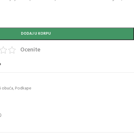
DODAJ U KORPU
Ocenite
o
i obuća
,
Podkape