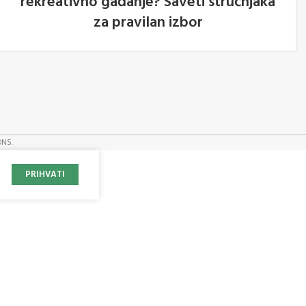
rekreativno gađanje? Saveti stručnjaka
05
za pravilan izbor
AVG
ONS.
PRIHVATI