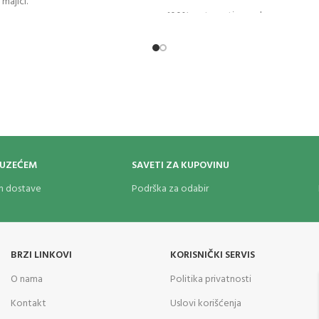
 majici.
100% prstenasti pamuk
Comfort fit
Materijal bez mirisa
OUZEĆEM
SAVETI ZA KUPOVINU
om dostave
Podrška za odabir
BRZI LINKOVI
KORISNIČKI SERVIS
O nama
Politika privatnosti
Kontakt
Uslovi korišćenja