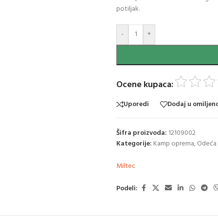
potiljak.
-
+
Ocene kupaca:
Uporedi
Dodaj u omiljen
Šifra proizvoda:
12109002
Kategorije:
Kamp oprema
,
Odeća 
Miltec
Podeli: