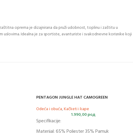
aštitna oprema je dizajnirana da pruži udobnost, toplinu i zaštitu u
 uslovima. Idealna je za sportiste, avanturiste i svakodnevne korisnike koji
PENTAGON JUNGLE HAT CAMOGREEN
Odeća i obuća
,
Kačketi i kape
1.990,00
рсд
Specifikacije:
Materijal: 65% Poliester 35% Pamuk