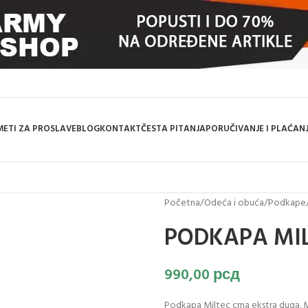
ETI ZA PROSLAVE
BLOG
KONTAKT
ČESTA PITANJA
PORUČIVANJE I PLAĆAN
Početna
/
Odeća i obuća
/
Podkape
PODKAPA MIL
990,00
рсд
Podkapa Miltec crna ekstra duga. M