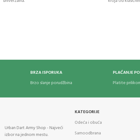
univerzalna.
kroja od klasičnih
BRZA ISPORUKA
PLAĆANJE P
Brzo slanje porudžbina
Platite prilik
KATEGORIJE
Odeća i obuća
Urban Dart Army Shop - Najveći
Samoodbrana
izbor na jednom mestu.