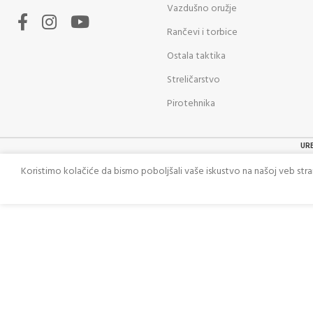
Vazdušno oružje
Rančevi i torbice
Ostala taktika
Streličarstvo
Pirotehnika
UR
Koristimo kolačiće da bismo poboljšali vaše iskustvo na našoj veb str