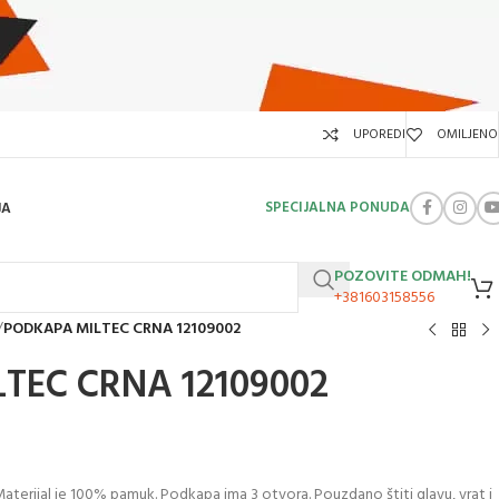
UPOREDI
OMILJENO
SPECIJALNA PONUDA
JA
POZOVITE ODMAH!
+381603158556
/
PODKAPA MILTEC CRNA 12109002
TEC CRNA 12109002
aterijal je 100% pamuk. Podkapa ima 3 otvora. Pouzdano štiti glavu, vrat i