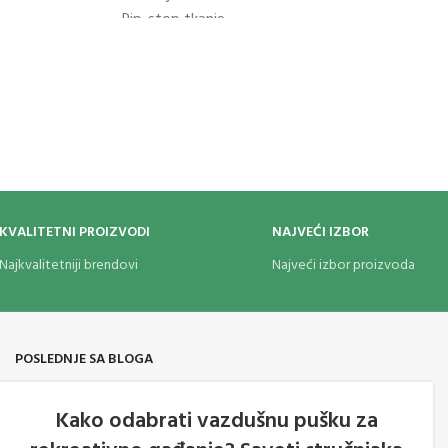
Rip-stop tkanje
Podesiva vrpca za bradu
KVALITETNI PROIZVODI
NAJVEĆI IZBOR
Najkvalitetniji brendovi
Najveći izbor proizvoda
POSLEDNJE SA BLOGA
Kako odabrati vazdušnu pušku za