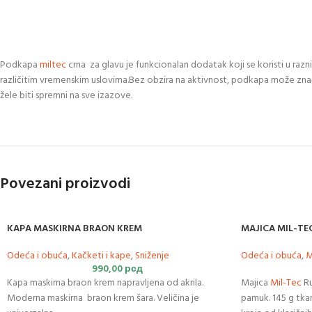
Podkapa
miltec
crna za glavu je funkcionalan dodatak koji se koristi u razn
različitim vremenskim uslovima.Bez obzira na aktivnost, podkapa može značajn
žele biti spremni na sve izazove.
Povezani proizvodi
KAPA MASKIRNA BRAON KREM
MAJICA MIL-TE
Odeća i obuća
,
Kačketi i kape
,
Sniženje
Odeća i obuća
,
M
990,00
рсд
Kapa maskirna braon krem napravljena od akrila.
Majica
Mil-Tec
Ru
Moderna maskirna braon krem šara. Veličina je
pamuk. 145 g tka