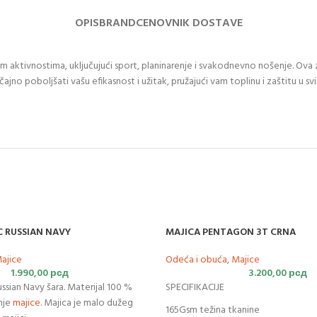
OPIS
BRAND
CENOVNIK DOSTAVE
im aktivnostima, uključujući sport, planinarenje i svakodnevno nošenje. Ova z
o poboljšati vašu efikasnost i užitak, pružajući vam toplinu i zaštitu u svim
C RUSSIAN NAVY
MAJICA PENTAGON 3T CRNA
ajice
Odeća i obuća
,
Majice
1.990,00
рсд
3.200,00
рсд
ssian Navy šara. Materijal 100 %
SPECIFIKACIJE
nje
majice
. Majica je malo dužeg
165Gsm težina tkanine