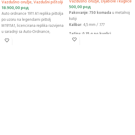
Vazdušno oružje
,
Dijabole i kuglice
Vazdušno oružje
,
Vazdušni pištolji
500,00
рсд
18.900,00
рсд
Pakovanje:
750 komada
u metalnoj
Auto ordnance 1911 A1 replika pištolja
kutiji
po uzoru na legendarni pištolj
Kalibar
: 4,5 mm / .177
M1911A1, licencirana replika razvijena
u saradnji sa Auto-Ordnance,
Težina: 0,35 g po kuglici
američkim proizvođačem vatrenog
Materijal:
precizno obrađen čelik
oružja. Brava vazdušnog puštolja
Završna obrada:
cink presvlaka
izrađena je od metala. Plastično
kućište i obloga drške pištolja. Auto
Visoka preciznost
ordnance 1911 A1 replika pištolja ima
Pogodno za CO₂ i vazdušno oružje
fiksni, mehanički nišan u obliku leptir
koje koristi čelične BB kuglice
mašne i nišana. Neklizajuća tekstura
drške pištolja čini vazdušni pištolj
Proizvođač:
Coal
čvrstim u ruci tokom hica. Korišćenje
krilnog osigurača štiti korisnika od
nekontrolisanih hitaca. Pištolj
opremljen navojnom cevi daje
ispaljenom zrnu - diaboli početnu
brzinu od 109 m / s. Magazin za
kapsulu CO2 od 12 g nalazi se unutar
držača, koji takođe drži 12 dijbola u
dva revolverska prstena.