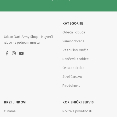
KATEGORIJE
Odeća i obuća
Urban Dart Army Shop - Najveći
Samoodbrana
izbor na jednom mestu.
Vazdušno oružje
Rančevi i torbice
Ostala taktika
Streličarstvo
Pirotehnika
BRZI LINKOVI
KORISNIČKI SERVIS
O nama
Politika privatnosti