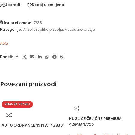
Uporedi
Dodaj u omiljeno
Šifra proizvoda:
17655
Kategorije:
Airsoft replike pištolja
,
Vazdušno oružje
ASG
Podeli:
Povezani proizvodi
NEMA NA STANJU
KUGLICE ČELIČNE PREMIUM
4,5MM 1/750
AUTO ORDNANCE 1911 A1 438301