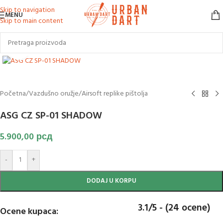
Skip to navigation
MENU
Skip to main content
Klikni za uvećanje slike
Početna
/
Vazdušno oružje
/
Airsoft replike pištolja
ASG CZ SP-01 SHADOW
5.900,00
рсд
-
+
DODAJ U KORPU
3.1/5 - (24 ocene)
Ocene kupaca: