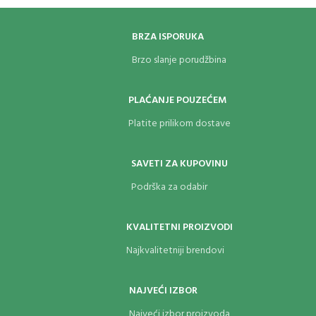
BRZA ISPORUKA
Brzo slanje porudžbina
PLAĆANJE POUZEĆEM
Platite prilikom dostave
SAVETI ZA KUPOVINU
Podrška za odabir
KVALITETNI PROIZVODI
Najkvalitetniji brendovi
NAJVEĆI IZBOR
Najveći izbor proizvoda