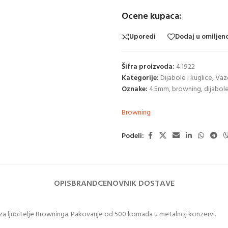
Ocene kupaca:
Uporedi
Dodaj u omiljen
Šifra proizvoda:
4.1922
Kategorije:
Dijabole i kuglice
,
Vaz
Oznake:
4.5mm
,
browning
,
dijabol
Browning
Podeli:
OPIS
BRAND
CENOVNIK DOSTAVE
ljubitelje Browninga. Pakovanje od 500 komada u metalnoj konzervi.