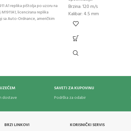
1 A1 replika pištolja po uzoru na
Brzina: 120 m/s
j M1911A1, licencirana replika
Kalibar: 4.5 mm
dnji sa Auto-Ordnance, američkim
Tip municije: Dijabole
trenog oružja. Brava vazdušnog
Ukupna dužina: 21 cm
 je od metala. Plastično kućište i
Težina: 1260 g
olja. Auto ordnance 1911 A1 replika
Poluautomatski
i, mehanički nišan u obliku leptir
Snaga: CO2
eklizajuća tekstura drške pištolja
olj čvrstim u ruci tokom hica.
g osigurača štiti korisnika od
hitaca. Pištolj opremljen navojnom
nom zrnu - diaboli početnu brzinu
azin za kapsulu CO2 od 12 g nalazi
OUZEĆEM
SAVETI ZA KUPOVINU
 koji takođe drži 12 dijbola u dva
na.
om dostave
Podrška za odabir
BRZI LINKOVI
KORISNIČKI SERVIS