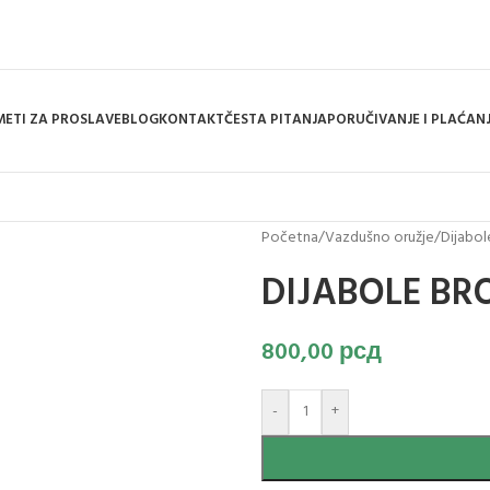
ETI ZA PROSLAVE
BLOG
KONTAKT
ČESTA PITANJA
PORUČIVANJE I PLAĆAN
Početna
/
Vazdušno oružje
/
Dijabol
DIJABOLE B
800,00
рсд
-
+