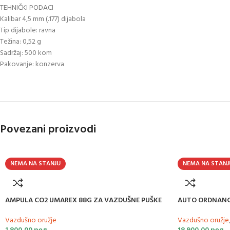
TEHNIČKI PODACI
Kalibar 4,5 mm (.177) dijabola
Tip dijabole: ravna
Težina: 0,52 g
Sadržaj: 500 kom
Pakovanje: konzerva
Povezani proizvodi
NEMA NA STANJU
NEMA NA STANJ
AMPULA CO2 UMAREX 88G ZA VAZDUŠNE PUŠKE
AUTO ORDNANCE
Vazdušno oružje
Vazdušno oružje