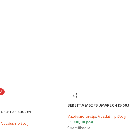
U
BERETTA M92 FS UMAREX 419.00.
 1911 A1 438301
Vazdušno oružje
,
Vazdušni pištolji
31.900,00
рсд
,
Vazdušni pištolji
Specifikacije: