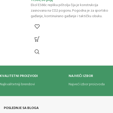
11.500,00
рсд
Ekol ES66c replika pištolja čija je konstrukcija
zasnovana na CO2 pogonu. Pogodna je za sportsko
gađanje, kontinuirano gađanje i taktičku obuku.
Napravljen u potpunosti od metala odražava stvarnu
težinu pravog oružja. Ekol ES66c replika pištolja
opremljen
je velikim integralnim lukom koji olakšava
gađanje sa obe ruke. Drška je napravljena od
izdržljive ABS plastike.
Pištolj
koristi mehanizam koji
radi u režimu Single Action / Double Action. Magazin
sa kapacitetom od 14 BB kuglica kalibra 4,5 mm.
Jednom CO2 ampulom ispaljuje se oko 50-60 kuglica.
KVALITETNI PROIZVODI
NAJVEĆI IZBOR
Najkvalitetniji brendovi
Najveći izbor proizvoda
POSLEDNJE SA BLOGA