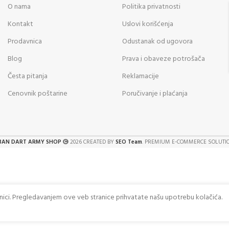
O nama
Politika privatnosti
Kontakt
Uslovi korišćenja
Prodavnica
Odustanak od ugovora
Blog
Prava i obaveze potrošača
Česta pitanja
Reklamacije
Cenovnik poštarine
Poručivanje i plaćanja
BAN DART ARMY SHOP
2026 CREATED BY
SEO Team
. PREMIUM E-COMMERCE SOLUTI
anici. Pregledavanjem ove veb stranice prihvatate našu upotrebu kolačića.