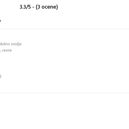
3.3/5 - (3 ocene)
o
dušno oružje
e
,
ravne