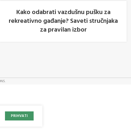
Kako odabrati vazdušnu pušku za
rekreativno gađanje? Saveti stručnjaka
05
za pravilan izbor
AVG
ONS.
PRIHVATI