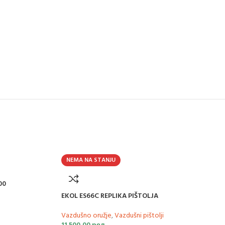
NEMA NA STANJU
00
EKOL ES66C REPLIKA PIŠTOLJA
Vazdušno oružje
,
Vazdušni pištolji