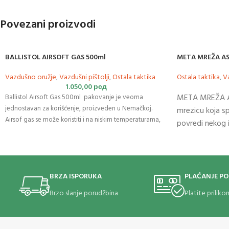
Povezani proizvodi
BALLISTOL AIRSOFT GAS 500ml
META MREŽA A
Vazdušno oružje
,
Vazdušni pištolji
,
Ostala taktika
Ostala taktika
,
V
1.050,00
рсд
META MREŽA AS
Ballistol Airsoft Gas 500ml pakovanje je veoma
jednostavan za korišćenje, proizveden u Nemačkoj.
mrezicu koja sp
Airsof gas se može koristiti i na niskim temperaturama,
povredi nekog i
neutralnog je mirisa.
Pištolji
su zaštićeni zahvaljujući
vezbanje i usav
silikonskim uljem koje ovaj
proizvod
sadrži. Takođe štiti
sposobnosti.
pištolj od blokiranja u slučaju lakog mraza. Boce su pod
pritiskom i zapaljive. Čuvati van domašaja dece!
BRZA ISPORUKA
PLAĆANJE P
Brzo slanje porudžbina
Platite prilik