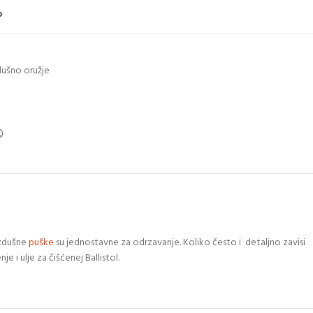
o
ušno oružje
azdušne
puške
su jednostavne za odrzavanje. Koliko često i detaljno zavisi
je i ulje za čišćenej Ballistol.