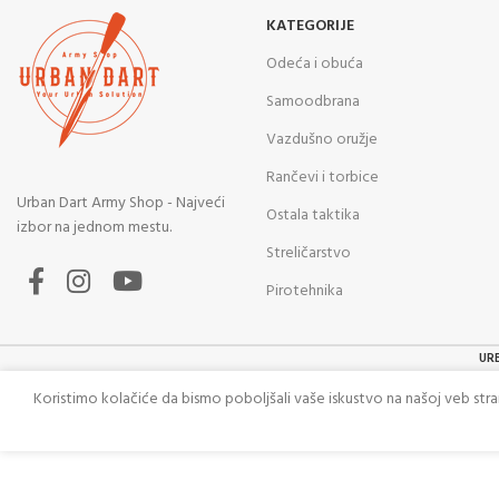
KATEGORIJE
Odeća i obuća
Samoodbrana
Vazdušno oružje
Rančevi i torbice
Urban Dart Army Shop - Najveći
Ostala taktika
izbor na jednom mestu.
Streličarstvo
Pirotehnika
UR
Koristimo kolačiće da bismo poboljšali vaše iskustvo na našoj veb str