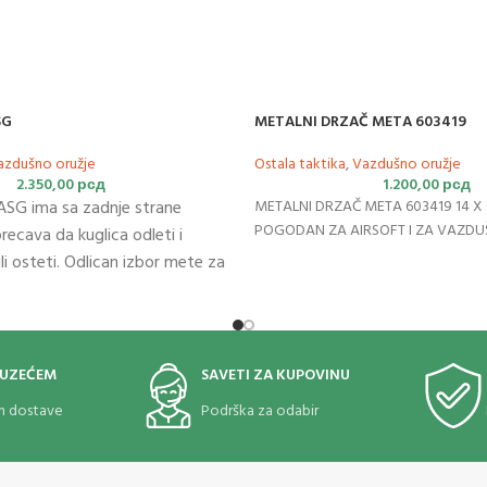
METALNI DRZAČ META 603419
SG
Ostala taktika
,
Vazdušno oružje
azdušno oružje
1.200,00
рсд
2.350,00
рсд
METALNI DRZAČ META 603419 14 X 
G ima sa zadnje strane
POGODAN ZA AIRSOFT I ZA VAZD
recava da kuglica odleti i
li osteti. Odlican izbor mete za
rsavalje vasih pucackih
OUZEĆEM
SAVETI ZA KUPOVINU
om dostave
Podrška za odabir