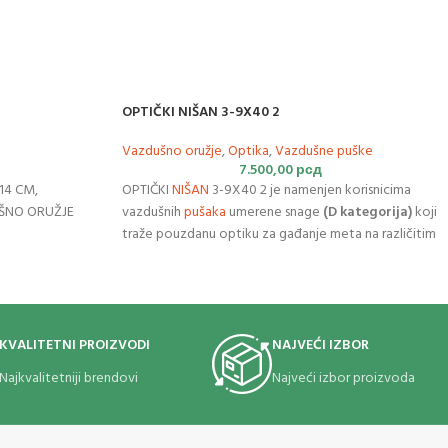
OPTIČKI NIŠAN 3-9X40 2
Vazdušno oružje
,
Optika
,
Vazdušne puške
7.500,00
рсд
14 CM,
OPTIČKI
NIŠAN
3-9X40 2 je namenjen korisnicima
UŠNO ORUŽJE
vazdušnih
pušaka
umerene snage
(D kategorija)
koji
traže pouzdanu optiku za gađanje meta na različitim
distancama. Sa rasponom uvećanja
od 3 do 9 puta
,
nišan pokriva sve potrebe rekreativnog streljaštva,
od bliskih rastojanja do maksimalnog dometa
dijabole.
KVALITETNI PROIZVODI
NAJVEĆI IZBOR
KARAKTERISTIKE:
Najkvalitetniji brendovi
Najveći izbor proizvoda
Podesivo uvećanje:
Prsten za promenu zuma
omogućava brzo prebacivanje sa 3x na 9x. Manji zum
olakšava pronalaženje mete, dok veći omogućava