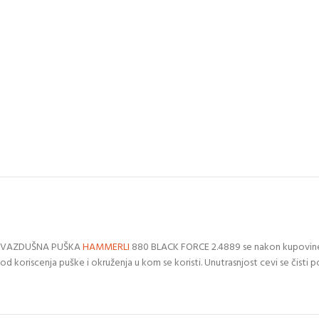
VAZDUŠNA PUŠKA
HAMMERLI
880 BLACK FORCE 2.4889 se nakon kupovi
od koriscenja puške i okruženja u kom se koristi. Unutrasnjost cevi se čisti p