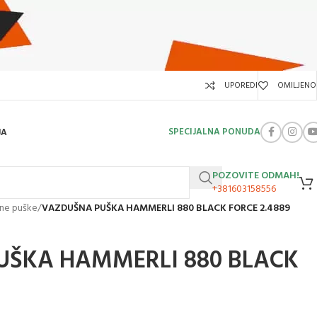
UPOREDI
OMILJENO
SPECIJALNA PONUDA
JA
POZOVITE ODMAH!
+381603158556
ne puške
/
VAZDUŠNA PUŠKA HAMMERLI 880 BLACK FORCE 2.4889
UŠKA HAMMERLI 880 BLACK