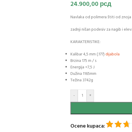
24.900,00
рсд
Navlaka od polimera štiti od znoja 
zadnji nišan podesiv za nagib i elev
KARAKTERISTIKE:
Kalibar 4,5 mm (.177)
dijabola
Brzina 175 m / s
Energija <7,5 J
Dužina 1165mm
Težina 3742g
-
+
Ocene kupaca: