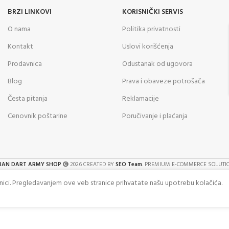
BRZI LINKOVI
KORISNIČKI SERVIS
O nama
Politika privatnosti
Kontakt
Uslovi korišćenja
Prodavnica
Odustanak od ugovora
Blog
Prava i obaveze potrošača
Česta pitanja
Reklamacije
Cenovnik poštarine
Poručivanje i plaćanja
BAN DART ARMY SHOP
2026 CREATED BY
SEO Team
. PREMIUM E-COMMERCE SOLUTI
anici. Pregledavanjem ove veb stranice prihvatate našu upotrebu kolačića.