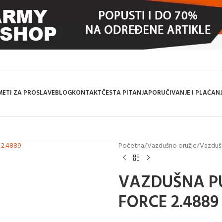
ETI ZA PROSLAVE
BLOG
KONTAKT
ČESTA PITANJA
PORUČIVANJE I PLAĆAN
Početna
/
Vazdušno oružje
/
Vazduš
VAZDUŠNA P
FORCE 2.4889