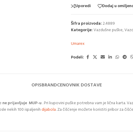
Uporedi
Dodaj u omiljen
Šifra proizvoda:
2.4889
Kategorije:
Vazdušne puške
,
Vazd
Umarex
Podeli:
OPIS
BRAND
CENOVNIK DOSTAVE
ne
ne prijavljuje MUP-u
. Pri kupovini puške potrebna vam je lična karta. V
osle nekih 100 ispaljenih
dijabola
. Za čišćenje možete koristiti pribor za čišćen