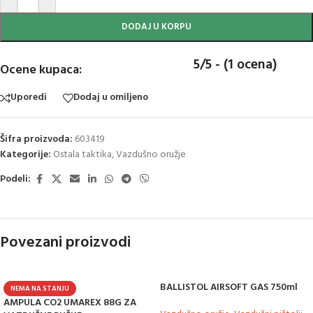
DODAJ U KORPU
5/5 - (1 ocena)
Ocene kupaca:
Uporedi
Dodaj u omiljeno
Šifra proizvoda:
603419
Kategorije:
Ostala taktika
,
Vazdušno oružje
Podeli:
Povezani proizvodi
BALLISTOL AIRSOFT GAS 750ml
NEMA NA STANJU
AMPULA CO2 UMAREX 88G ZA