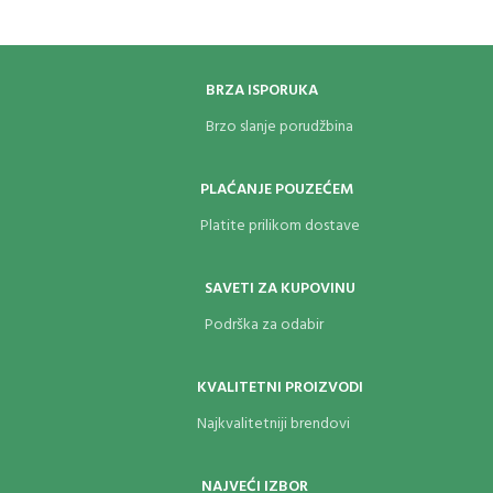
BRZA ISPORUKA
Brzo slanje porudžbina
PLAĆANJE POUZEĆEM
Platite prilikom dostave
SAVETI ZA KUPOVINU
Podrška za odabir
KVALITETNI PROIZVODI
Najkvalitetniji brendovi
NAJVEĆI IZBOR