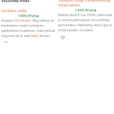
Vazdušno oružje
,
Vazdušni pištolji
,
VAZDUŠNE PUŠKE
Ostala taktika
1.400,00
рсд
Vazdušno oružje
Ballistol Airsoft Gas 750ml pakovanje
1.800,00
рсд
je veoma jednostavan za korišćenje,
Ampula CO2
Umarex
88g odlikuju se
proizveden u Nemačkoj. Airsof gas se
konstantnim visokim pritiskom i
može koristiti i na niskim
ujednačenim kvalitetom. Stalni pritisak
temperaturama, neutralnog je mirisa.
osigurava da je svaki
hitac
isti kao i
Pištolji
su zaštićeni zahvaljujući
prethodni.
silikonskim uljem koje ovaj
proizvod
sadrži. Takođe štiti pištolj od
blokiranja u slučaju lakog mraza.
Boce su pod pritiskom i zapaljive.
Čuvati van domašaja dece!