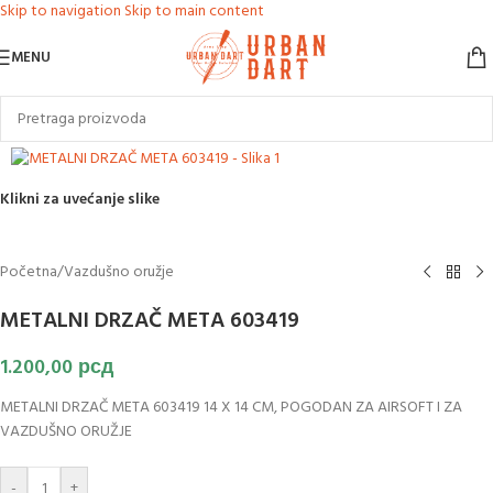
Skip to navigation
Skip to main content
MENU
Klikni za uvećanje slike
Početna
/
Vazdušno oružje
METALNI DRZAČ META 603419
1.200,00
рсд
METALNI DRZAČ META 603419 14 X 14 CM, POGODAN ZA AIRSOFT I ZA
VAZDUŠNO ORUŽJE
-
+