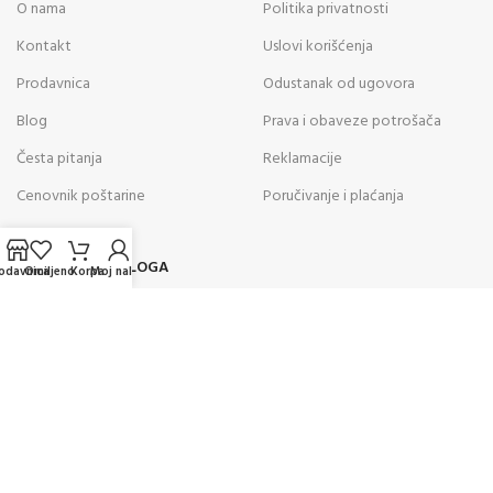
O nama
Politika privatnosti
Kontakt
Uslovi korišćenja
Prodavnica
Odustanak od ugovora
Blog
Prava i obaveze potrošača
Česta pitanja
Reklamacije
Cenovnik poštarine
Poručivanje i plaćanja
POSLEDNJE SA BLOGA
odavnica
Omiljeno
Korpa
Moj nalog
05
AVG
Kako odabrati vazdušnu pušku za
rekreativno gađanje? Saveti
stručnjaka za pravilan izbor