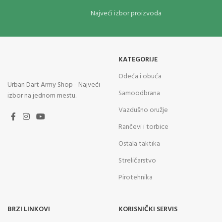
Najveći izbor proizvoda
KATEGORIJE
Odeća i obuća
Urban Dart Army Shop - Najveći
Samoodbrana
izbor na jednom mestu.
Vazdušno oružje
Rančevi i torbice
Ostala taktika
Streličarstvo
Pirotehnika
BRZI LINKOVI
KORISNIČKI SERVIS