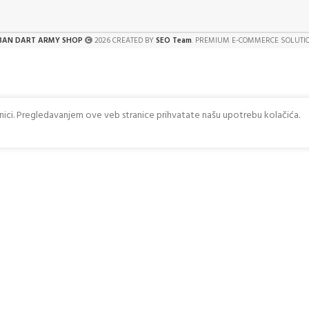
BAN DART ARMY SHOP
2026 CREATED BY
SEO Team
. PREMIUM E-COMMERCE SOLUTI
anici. Pregledavanjem ove veb stranice prihvatate našu upotrebu kolačića.