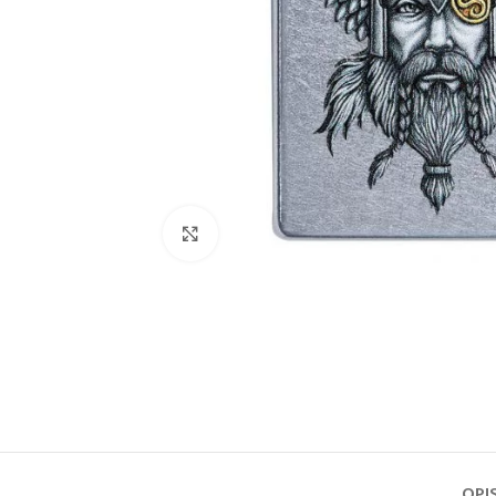
Klikni za uvećanje slike
OPI