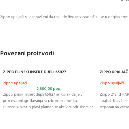
Zippo upaljači su napravljeni da traju doživotno. Isporučuju se u originalno
Povezani proizvodi
ZIPPO PLINSKI INSERT DUPLI 65827
ZIPPO UPALJAČ
Zippo upaljači
Zippo upaljači
2.800,00
рсд
Zippo plinski insert dupli 65827 je korak dalje u
Zippo 218hd HAR
procesu prilagođavanja sa izborom umetka.
upaljač. Klasičan 
Dvostruki svetlo plavi plamen se aktivira pritiskom na
otporan na vetar 
dugme. Umetak sa dvostrukim plamenom nudi izvor
toplote bez mirisa koji traje duže nego ranije i ima
garanciju najbolju u klasi. Zippo plinski insert dupli je