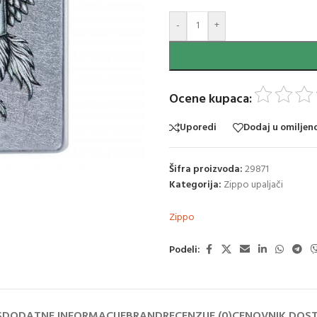
-
+
Ocene kupaca:
Uporedi
Dodaj u omiljen
Šifra proizvoda:
29871
Kategorija:
Zippo upaljači
Zippo
Podeli:
S
DODATNE INFORMACIJE
BRAND
RECENZIJE (0)
CENOVNIK DOS