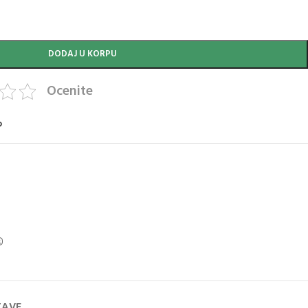
DODAJ U KORPU
Ocenite
o
TAVE