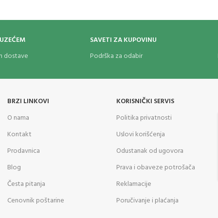
OUZEĆEM
SAVETI ZA KUPOVINU
om dostave
Podrška za odabir
BRZI LINKOVI
KORISNIČKI SERVIS
O nama
Politika privatnosti
Kontakt
Uslovi korišćenja
Prodavnica
Odustanak od ugovora
Blog
Prava i obaveze potrošača
Česta pitanja
Reklamacije
Cenovnik poštarine
Poručivanje i plaćanja