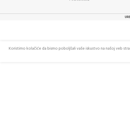
UR
Koristimo kolačiće da bismo poboljšali vaše iskustvo na našoj veb str