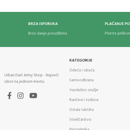
nova kolekcija upaljača. Uključujući ovu opciju
dvostrukog plamena,
dizajniran
je da savršeno
odgovara bilo kojoj klasičnoj Zippo futroli za upaljač.
BRZA ISPORUKA
PLAĆANJE P
Brzo slanje porudžbina
Platite prilik
KATEGORIJE
Odeća i obuća
Urban Dart Army Shop - Najveći
Samoodbrana
izbor na jednom mestu.
Vazdušno oružje
Rančevi i torbice
Ostala taktika
Streličarstvo
Pirotehnika