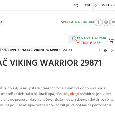
UPOREDI
OMILJENO
SPECIJALNA PONUDA
JA
POZOVITE ODMAH!
+381603158556
jači
/
ZIPPO UPALJAČ VIKING WARRIOR 29871
AČ VIKING WARRIOR 29871
ut se pojavljuje na upaljaču Street Chrome. Umetnici Zippo kući i dalje
umetnička dela kako bi ukrasili upaljače.
Ovaj dizajn
prvobitno je stvoren
gitalno prenesen da bi se sačuvali složeni detalji slojeva i detalji koji bi se
 upaljaču. Dolazi upakovana u poklon kutiju. Za optimalne performanse