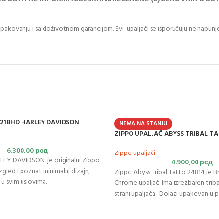
m pakovanju i sa doživotnom garancijom. Svi upaljači se isporučuju ne napunj
 218HD HARLEY DAVIDSON
NEMA NA STANJU
ZIPPO UPALJAČ ABYSS TRIBAL T
6.300,00
рсд
Zippo upaljači
LEY DAVIDSON je originalni Zippo
4.900,00
рсд
izgled i poznat minimalni dizajn,
Zippo Abyss Tribal Tatto 24814 je B
u svim uslovima.
Chrome upaljač. Ima izrezbaren triba
strani upaljača. Dolazi upakovan u p
optimalne performanse napunite
Z