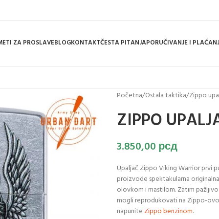
ETI ZA PROSLAVE
BLOG
KONTAKT
ČESTA PITANJA
PORUČIVANJE I PLAĆAN
Početna
/
Ostala taktika
/
Zippo upal
ZIPPO UPALJ
3.850,00
рсд
Upaljač Zippo Viking Warrior prvi p
proizvode spektakularna originalna 
olovkom i mastilom. Zatim pažljivo di
mogli reprodukovati na Zippo-ovom
napunite
Zippo benzinom
.