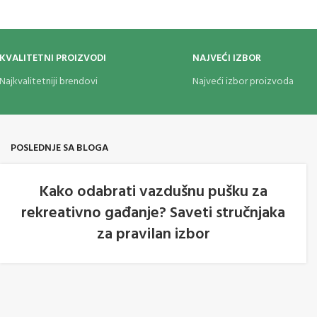
KVALITETNI PROIZVODI
NAJVEĆI IZBOR
Najkvalitetniji brendovi
Najveći izbor proizvoda
POSLEDNJE SA BLOGA
Kako odabrati vazdušnu pušku za
rekreativno gađanje? Saveti stručnjaka
05
za pravilan izbor
AVG