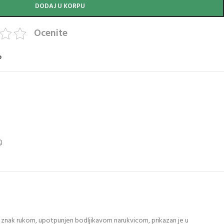
DODAJ U KORPU
Ocenite
o
“ znak rukom, upotpunjen bodljikavom narukvicom, prikazan je u