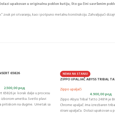
Dolazi upakovan u originalnu poklon kutiju, što ga čini savršenim pokl
zvuk pri otvaranju, kao i potpuno metalnu konstrukciju. Zahvaljujući dizaj
INSERT 65826
NEMA NA STANJU
ZIPPO UPALJAČ ABYSS TRIBAL T
2.500,00
рсд
Zippo upaljači
ert 65826 je korak dalje u procesu
4.900,00
рсд
a izborom umetka. Svetlo plavi
Zippo Abyss Tribal Tatto 24814 je B
ra pritiskom na dugme. Umetak sa
Chrome upaljač. Ima izrezbaren triba
nudi izvor toplote bez mirisa koji
strani upaljača. Dolazi upakovan u p