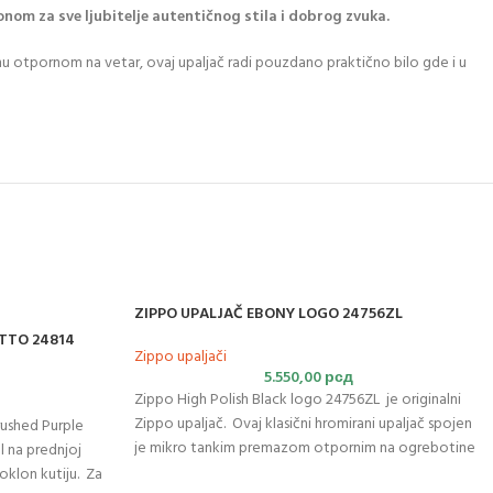
onom za sve ljubitelje autentičnog stila i dobrog zvuka.
nu otpornom na vetar, ovaj upaljač radi pouzdano praktično bilo gde i u
ZIPPO UPALJAČ EBONY LOGO 24756ZL
ATTO 24814
Zippo upaljači
5.550,00
рсд
Zippo High Polish Black logo 24756ZL je originalni
Zippo upaljač. Ovaj klasični hromirani upaljač spojen
rushed Purple
je mikro tankim premazom otpornim na ogrebotine
l na prednjoj
kako bi se postigao Zippov sjajni, intenzivni crni,
oklon kutiju. Za