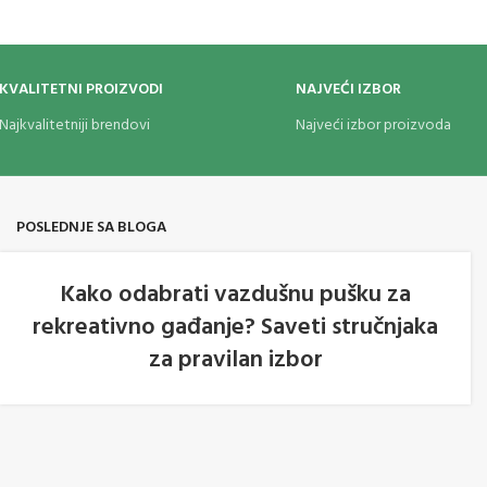
izgled ogledala. Zippo Plain Ebony otporan je na
ippo benzinom
.
vetar u svim uslovima. Napravljen u
Americi
praktično
neuništiv sa zamenljivim kremenom i fitiljom.
KVALITETNI PROIZVODI
NAJVEĆI IZBOR
Najkvalitetniji brendovi
Najveći izbor proizvoda
POSLEDNJE SA BLOGA
Kako odabrati vazdušnu pušku za
rekreativno gađanje? Saveti stručnjaka
05
za pravilan izbor
AVG