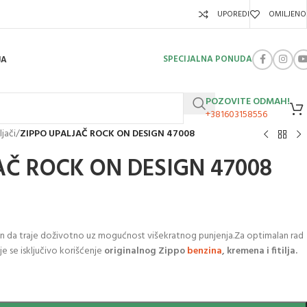
UPOREDI
OMILJENO
SPECIJALNA PONUDA
JA
POZOVITE ODMAH!
+381603158556
jači
/
ZIPPO UPALJAČ ROCK ON DESIGN 47008
AČ ROCK ON DESIGN 47008
ran da traje doživotno uz mogućnost višekratnog punjenja.Za optimalan rad
je se isključivo korišćenje
originalnog Zippo
benzina
, kremena i fitilja.