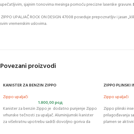
upečatljivim, sjajnim tonovima mesinga pomoću precizne laserske gravure.
ZIPPO UPALJAČ ROCK ON DESIGN 47008 poseduje prepoznatljiv i jasan „klik“ 
svim vremenskim uslovima.
Povezani proizvodi
KANISTER ZA BENZIN ZIPPO
ZIPPO PLINSKI 
Zippo upaljači
Zippo upaljači
1.800,00
рсд
Kanister za benzin Zippo je dodatno punjenje Zippo
Zippo plinski ins
vrhunske tečnosti za upaljač. Aluminijumski kanister
prilagođavanja s
za višekratnu upotrebu sadrži dovoljno goriva da
plamen se aktivi
napuni jedan Zippo upaljač ili 6-satno punjenje
jednim plamenom 