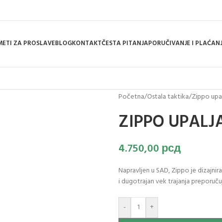
ETI ZA PROSLAVE
BLOG
KONTAKT
ČESTA PITANJA
PORUČIVANJE I PLAĆAN
Početna
/
Ostala taktika
/
Zippo upal
ZIPPO UPALJ
4.750,00
рсд
Napravljen u SAD, Zippo je dizajni
i dugotrajan vek trajanja preporuču
-
+