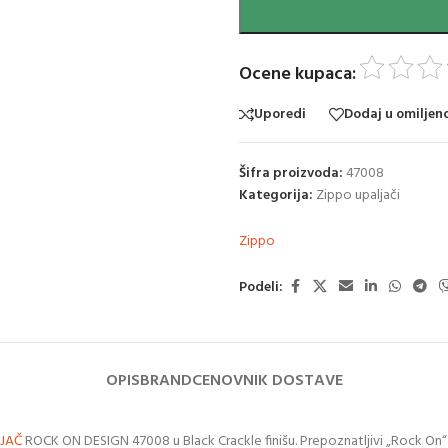
Ocene kupaca:
Uporedi
Dodaj u omiljen
Šifra proizvoda:
47008
Kategorija:
Zippo upaljači
Zippo
Podeli:
OPIS
BRAND
CENOVNIK DOSTAVE
JAČ
ROCK ON DESIGN 47008 u Black Crackle finišu. Prepoznatljivi „Rock On