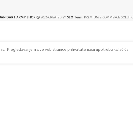
BAN DART ARMY SHOP
2026 CREATED BY
SEO Team
. PREMIUM E-COMMERCE SOLUTI
anici. Pregledavanjem ove veb stranice prihvatate našu upotrebu kolačića.