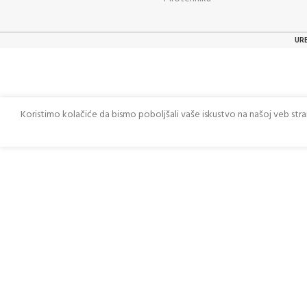
UR
Koristimo kolačiće da bismo poboljšali vaše iskustvo na našoj veb str