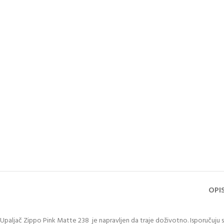
OPI
Upaljač Zippo Pink Matte 238 je napravljen da traje doživotno. Isporučuju 