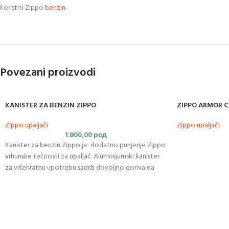
koristiti Zippo
benzin
.
Povezani proizvodi
KANISTER ZA BENZIN ZIPPO
ZIPPO ARMOR 
Zippo upaljači
Zippo upaljači
1.800,00
рсд
Kanister za benzin Zippo je dodatno punjenje Zippo
vrhunske tečnosti za upaljač. Aluminijumski kanister
za višekratnu upotrebu sadrži dovoljno goriva da
napuni jedan Zippo upaljač ili 6-satno punjenje
grejača za ruke.
Uključuje
okretni zatvarač, podeljeni
prsten za ključeve, disk za zatezanje i otpuštanje
zavrtnja za kremen, i gumenu čauru za odlaganje dva
dodatna Zippo
kremena
.