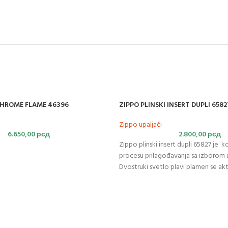
CHROME FLAME 46396
ZIPPO PLINSKI INSERT DUPLI 6582
Zippo upaljači
6.650,00
рсд
2.800,00
рсд
Zippo plinski insert dupli 65827 je k
procesu prilagođavanja sa izborom
Dvostruki svetlo plavi plamen se akt
dugme. Umetak sa dvostrukim plam
toplote bez mirisa koji traje duže ne
garanciju najbolju u klasi. Zippo plins
nova kolekcija upaljača. Uključujući
dvostrukog plamena,
dizajniran
je 