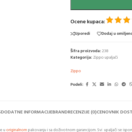
Ocene kupaca:
Uporedi
Dodaj u omiljen
Šifra proizvoda:
238
Kategorija:
Zippo upaljači
Zippo
Podeli:
S
DODATNE INFORMACIJE
BRAND
RECENZIJE (0)
CENOVNIK DOS
se u
originalnom
pakovanju i sa doživotnom garancijom. Svi upaljači se ispo