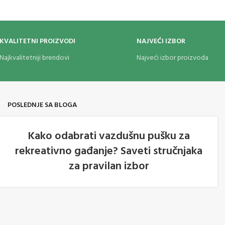
utroli za upaljač.
KVALITETNI PROIZVODI
NAJVEĆI IZBOR
Najkvalitetniji brendovi
Najveći izbor proizvoda
POSLEDNJE SA BLOGA
Kako odabrati vazdušnu pušku za
rekreativno gađanje? Saveti stručnjaka
05
za pravilan izbor
AVG