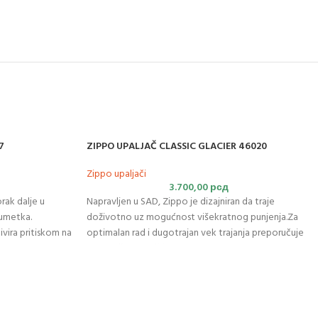
7
ZIPPO UPALJAČ CLASSIC GLACIER 46020
Zippo upaljači
3.700,00
рсд
orak dalje u
Napravljen u SAD, Zippo je dizajniran da traje
 umetka.
doživotno uz mogućnost višekratnog punjenja.Za
ivira pritiskom na
optimalan rad i dugotrajan vek trajanja preporučuje
enom nudi izvor
se isključivo korišćenje
originalnog Zippo
benzina
,
go ranije i ima
kremena i fitilja.
ki insert dupli je
 ovu opciju
da savršeno