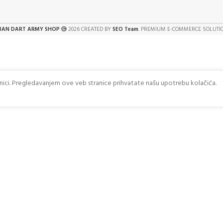
BAN DART ARMY SHOP
2026 CREATED BY
SEO Team
. PREMIUM E-COMMERCE SOLUTI
anici. Pregledavanjem ove veb stranice prihvatate našu upotrebu kolačića.