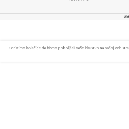
UR
Koristimo kolačiće da bismo poboljšali vaše iskustvo na našoj veb str