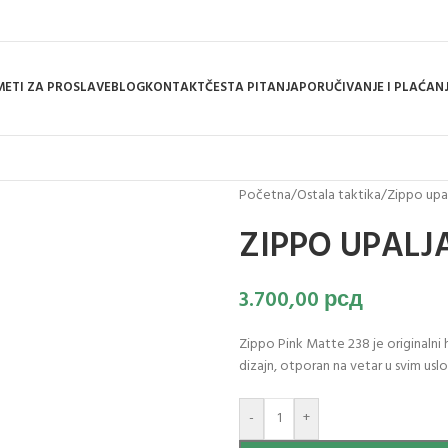
ETI ZA PROSLAVE
BLOG
KONTAKT
ČESTA PITANJA
PORUČIVANJE I PLAĆAN
Početna
/
Ostala taktika
/
Zippo upal
ZIPPO UPALJ
3.700,00
рсд
Zippo Pink Matte 238 je originalni 
dizajn, otporan na vetar u svim usl
-
+