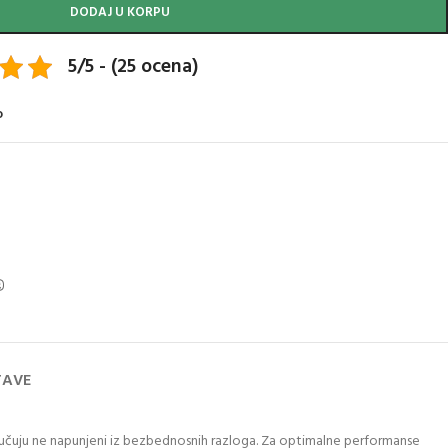
DODAJ U KORPU
5/5 - (25 ocena)
o
TAVE
ručuju ne napunjeni iz bezbednosnih razloga. Za optimalne performanse