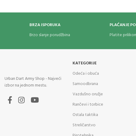
BRZA ISPORUKA
PLAĆANJE P
Brzo slanje porudžbina
Platite prilik
KATEGORIJE
Odeća i obuća
Urban Dart Army Shop - Najveći
Samoodbrana
izbor na jednom mestu.
Vazdušno oružje
Rančevi i torbice
Ostala taktika
Streličarstvo
Pirotehnika