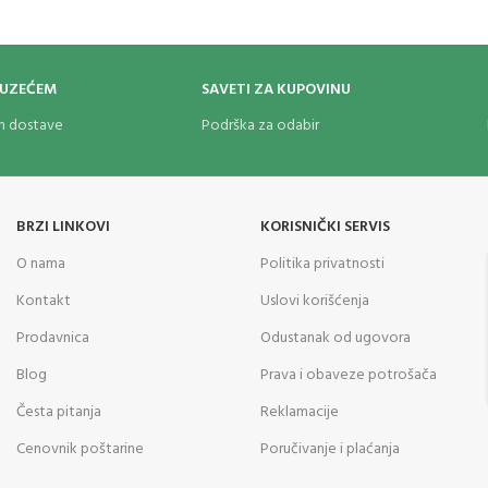
odgovara bilo kojoj klasičnoj Zippo f
OUZEĆEM
SAVETI ZA KUPOVINU
om dostave
Podrška za odabir
BRZI LINKOVI
KORISNIČKI SERVIS
O nama
Politika privatnosti
Kontakt
Uslovi korišćenja
Prodavnica
Odustanak od ugovora
Blog
Prava i obaveze potrošača
Česta pitanja
Reklamacije
Cenovnik poštarine
Poručivanje i plaćanja