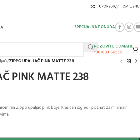
UPOREDI
OMILJENO
SPECIJALNA PONUDA
JA
POZOVITE ODMAH!
+381603158556
jači
/
ZIPPO UPALJAČ PINK MATTE 238
AČ PINK MATTE 238
hromiran Zippo upaljač pink boje. Klasičan izgled i poznat za minimalni
ovima.