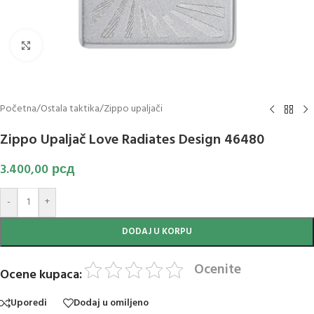
Klikni za uvećanje slike
Početna
/
Ostala taktika
/
Zippo upaljači
Zippo Upaljač Love Radiates Design 46480
3.400,00
рсд
-
+
DODAJ U KORPU
Ocenite
Ocene kupaca:
Uporedi
Dodaj u omiljeno