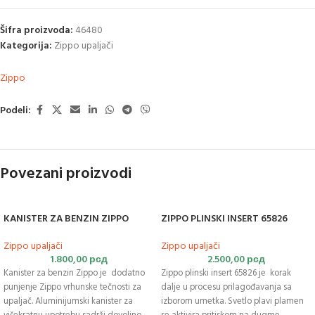
Šifra proizvoda:
46480
Kategorija:
Zippo upaljači
Zippo
Podeli:
Povezani proizvodi
KANISTER ZA BENZIN ZIPPO
ZIPPO PLINSKI INSERT 65826
Zippo upaljači
Zippo upaljači
1.800,00
рсд
2.500,00
рсд
Kanister za benzin Zippo je dodatno
Zippo plinski insert 65826 je korak
punjenje Zippo vrhunske tečnosti za
dalje u procesu prilagođavanja sa
upaljač. Aluminijumski kanister za
izborom umetka. Svetlo plavi plamen