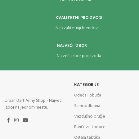
Podrška za odabir
KVALITETNI PROIZVODI
Najkvalitetniji brendovi
NAJVEĆI IZBOR
Najveći izbor proizvoda
KATEGORIJE
Odeća i obuća
Urban Dart Army Shop - Najveći
Samoodbrana
izbor na jednom mestu.
Vazdušno oružje
Rančevi i torbice
Ostala taktika