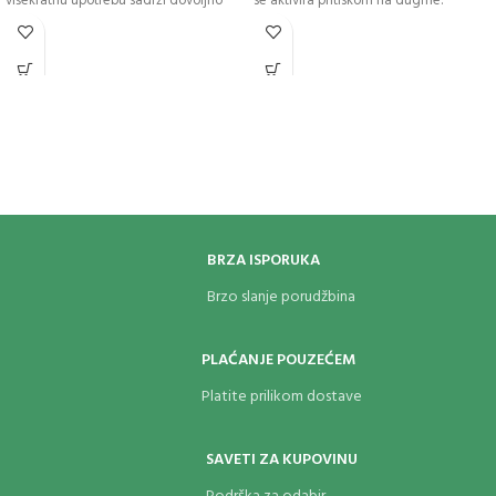
višekratnu upotrebu sadrži dovoljno
se aktivira pritiskom na dugme.
goriva da napuni jedan Zippo upaljač
Umetak sa jednim plamenom nudi
ili 6-satno punjenje grejača za ruke.
izvor toplote bez mirisa koji traje duže
Uključuje
okretni zatvarač, podeljeni
nego ranije i ima garanciju najbolju u
prsten za ključeve, disk za zatezanje i
klasi. Zippo plinski insert je nova
otpuštanje zavrtnja za kremen, i
kolekcija upaljača. Uključujući ovu
gumenu čauru za odlaganje dva
opciju jodnog plamena,
dizajniran
je
dodatna Zippo
kremena
.
da savršeno odgovara bilo kojoj
klasičnoj Zippo futroli za upaljač. Za
optimalne performanse napunite
Zippo butanom.
BRZA ISPORUKA
Brzo slanje porudžbina
PLAĆANJE POUZEĆEM
Platite prilikom dostave
SAVETI ZA KUPOVINU