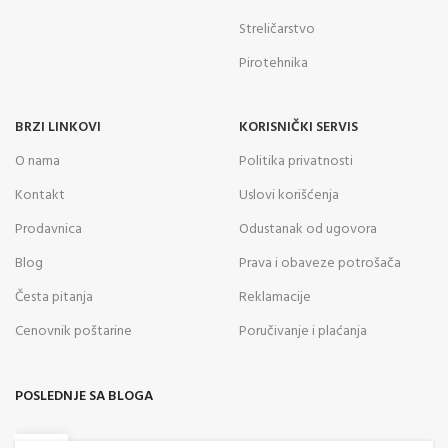
Streličarstvo
Pirotehnika
BRZI LINKOVI
KORISNIČKI SERVIS
O nama
Politika privatnosti
Kontakt
Uslovi korišćenja
Prodavnica
Odustanak od ugovora
Blog
Prava i obaveze potrošača
Česta pitanja
Reklamacije
Cenovnik poštarine
Poručivanje i plaćanja
POSLEDNJE SA BLOGA