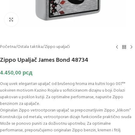
Klikni za uvećanje slike
Početna
/
Ostala taktika
/
Zippo upaljači
Zippo Upaljač James Bond 48734
4.450,00
рсд
Ovaj uvek elegantan upaljač od brušenog hroma ima kultni logo 007™
uokviren motivom Kazino Rojala u sofisticiranom dizajnu u boji. Dolazi
upakovan u poklon kutiji. Za optimalne performanse, napunite Zippo
benzinom za upaljače.
Originalan Zippo vetrootporan upaljač sa prepoznatljivim Zippo „klikom“
Konstrukcija od metala; vetrootporan dizajn funkcioniše praktično svuda
Može se ponovo puniti za doživotnu upotrebu; Za optimalne
performanse, preporučujemo originalan Zippo benzin, kremen i fitilj