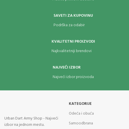
SAVETI ZA KUPOVINU
Podrška za odabir
KVALITETNI PROIZVODI
Najkvalitetniji brendovi
NAJVEĆI IZBOR
Najveći izbor proizvoda
KATEGORIJE
Odeća i obuća
Urban Dart Army Shop - Najveći
Samoodbrana
izbor na jednom mestu.