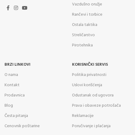
Vazdušno oružje
Rančevi i torbice
Ostala taktika
Streličarstvo
Pirotehnika
BRZI LINKOVI
KORISNIČKI SERVIS
O nama
Politika privatnosti
Kontakt
Uslovi korišćenja
Prodavnica
Odustanak od ugovora
Blog
Prava i obaveze potrošača
Česta pitanja
Reklamacije
Cenovnik poštarine
Poručivanje i plaćanja