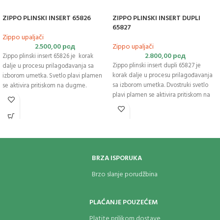
ZIPPO PLINSKI INSERT 65826
ZIPPO PLINSKI INSERT DUPLI
65827
Zippo upaljači
2.500,00
рсд
Zippo upaljači
2.800,00
рсд
Zippo plinski insert 65826 je korak
Zippo plinski insert dupli 65827 je
dalje u procesu prilagođavanja sa
korak dalje u procesu prilagođavanja
izborom umetka. Svetlo plavi plamen
sa izborom umetka. Dvostruki svetlo
se aktivira pritiskom na dugme.
plavi plamen se aktivira pritiskom na
Umetak sa jednim plamenom nudi
dugme. Umetak sa dvostrukim
izvor toplote bez mirisa koji traje duže
plamenom nudi izvor toplote bez
nego ranije i ima garanciju najbolju u
mirisa koji traje duže nego ranije i ima
klasi. Zippo plinski insert je nova
garanciju najbolju u klasi. Zippo plinski
kolekcija upaljača. Uključujući ovu
insert dupli je nova kolekcija upaljača.
opciju jodnog plamena,
dizajniran
je
Uključujući ovu opciju dvostrukog
da savršeno odgovara bilo kojoj
BRZA ISPORUKA
plamena,
dizajniran
je da savršeno
klasičnoj Zippo futroli za upaljač. Za
Brzo slanje porudžbina
odgovara bilo kojoj klasičnoj Zippo
optimalne performanse napunite
futroli za upaljač.
Zippo butanom.
PLAĆANJE POUZEĆEM
Platite prilikom dostave