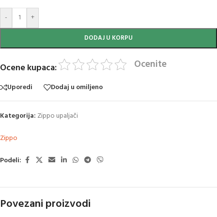
-
+
DODAJ U KORPU
Ocenite
Ocene kupaca:
Uporedi
Dodaj u omiljeno
Kategorija:
Zippo upaljači
Zippo
Podeli:
Povezani proizvodi