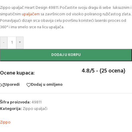
Zippo upaljač Heart Design 49811. Počastite svoju dragu ili sebe luksuznim i
simpatičnim
upaljačem
sa završnicom od visoko poliranog ružičastog zlata.
Ponavljajući dizajn srca obavija celu površinu koristeći laserski proces od
360° i ima smelo srce na licu upaljača.
-
+
DODAJ U KORPU
4.8/5 - (25 ocena)
Ocene kupaca:
Uporedi
Dodaj u omiljeno
Šifra proizvoda:
49811
Kategorija:
Zippo upaljači
Zippo