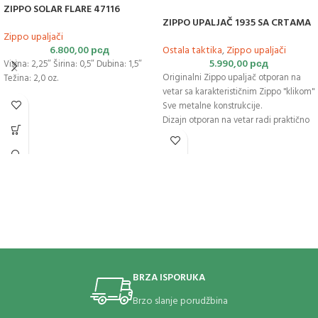
ZIPPO SOLAR FLARE 47116
ZIPPO UPALJAČ 1935 SA CRTAMA
Zippo upaljači
6.800,00
рсд
Ostala taktika
,
Zippo upaljači
5.990,00
рсд
Visina: 2,25″ Širina: 0,5″ Dubina: 1,5″
Originalni Zippo upaljač otporan na
Težina: 2,0 oz.
vetar sa karakterističnim Zippo "klikom"
Sve metalne konstrukcije.
Dizajn otporan na vetar radi praktično
svuda
Može se ponovo puniti tokom celog
veka upotrebe.
Za optimalne performanse
preporučujemo originalno Zippo
vrhunsko gorivo za upaljač, kremen i
fitilj.
Proizvedeno u SAD.
Doživotna garancija da "radi ili da
popravimo besplatno™"
Gorivo: Zippo gorivo za upaljač
BRZA ISPORUKA
(prodaje se zasebno)
Brzo slanje porudžbina