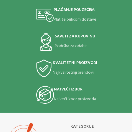
PLAĆANJE POUZEĆEM
Platite prilikom dostave
SAVETI ZA KUPOVINU
Podrška za odabir
KVALITETNI PROIZVODI
Najkvalitetniji brendovi
NAJVEĆI IZBOR
Najveći izbor proizvoda
KATEGORIJE