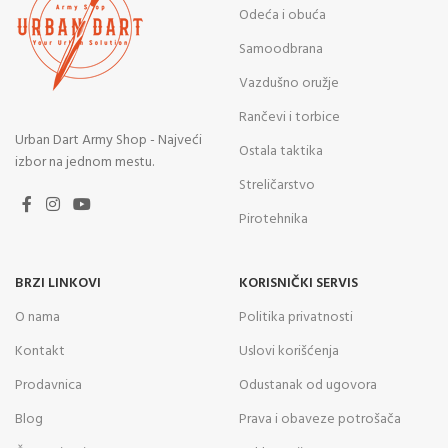
Odeća i obuća
Samoodbrana
Vazdušno oružje
Rančevi i torbice
Urban Dart Army Shop - Najveći
Ostala taktika
izbor na jednom mestu.
Streličarstvo
Pirotehnika
BRZI LINKOVI
KORISNIČKI SERVIS
O nama
Politika privatnosti
Kontakt
Uslovi korišćenja
Prodavnica
Odustanak od ugovora
Blog
Prava i obaveze potrošača