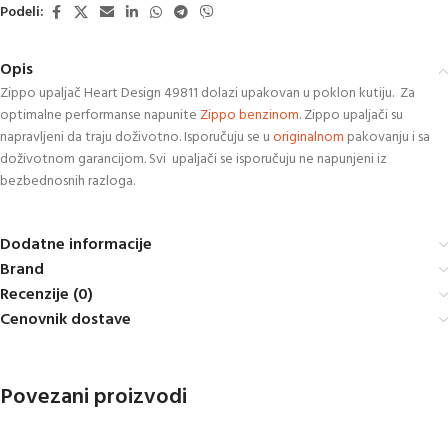
Podeli:
Opis
Zippo upaljač Heart Design 49811 dolazi upakovan u poklon kutiju. Za
optimalne performanse napunite
Zippo benzinom
. Zippo upaljači su
napravljeni da traju doživotno. Isporučuju se u
originalnom
pakovanju i sa
doživotnom garancijom. Svi upaljači se isporučuju ne napunjeni iz
bezbednosnih razloga.
Dodatne informacije
Brand
Recenzije (0)
Cenovnik dostave
Povezani proizvodi