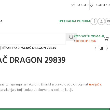
UPOREDI
OMILJENO
SPECIJALNA PONUDA
JA
POZOVITE ODMAH!
+381603158556
jači
/
ZIPPO UPALJAČ DRAGON 29839
AČ DRAGON 29839
ajn zmaja inspirisan Azijom. Zmaj klizi preko ovog crnog mat
upaljača
.
sa slikanja u boji. Dolazi upakovano u poklon kutiji.