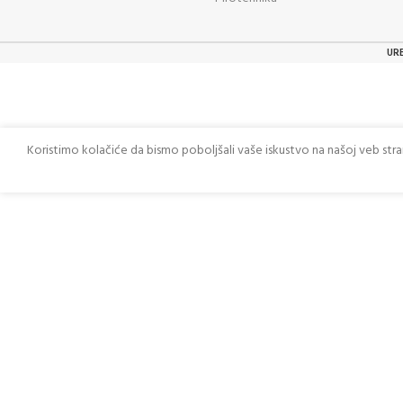
UR
Koristimo kolačiće da bismo poboljšali vaše iskustvo na našoj veb str