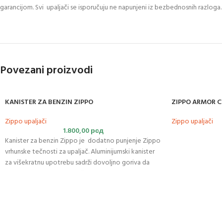
garancijom. Svi upaljači se isporučuju ne napunjeni iz bezbednosnih razloga.
Povezani proizvodi
KANISTER ZA BENZIN ZIPPO
ZIPPO ARMOR 
Zippo upaljači
Zippo upaljači
1.800,00
рсд
Kanister za benzin Zippo je dodatno punjenje Zippo
vrhunske tečnosti za upaljač. Aluminijumski kanister
za višekratnu upotrebu sadrži dovoljno goriva da
napuni jedan Zippo upaljač ili 6-satno punjenje
grejača za ruke.
Uključuje
okretni zatvarač, podeljeni
prsten za ključeve, disk za zatezanje i otpuštanje
zavrtnja za kremen, i gumenu čauru za odlaganje dva
dodatna Zippo
kremena
.