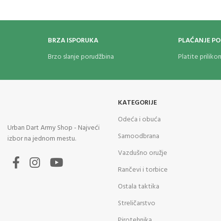
BRZA ISPORUKA
PLAĆANJE P
Brzo slanje porudžbina
Platite prilik
KATEGORIJE
Odeća i obuća
Urban Dart Army Shop - Najveći
Samoodbrana
izbor na jednom mestu.
Vazdušno oružje
Rančevi i torbice
Ostala taktika
Streličarstvo
Pirotehnika