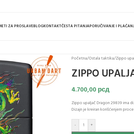
ETI ZA PROSLAVE
BLOG
KONTAKT
ČESTA PITANJA
PORUČIVANJE I PLAĆAN
Početna
/
Ostala taktika
/
Zippo upal
ZIPPO UPALJ
4.700,00
рсд
Zippo upaljač Dragon 29839 ima diz
Dizajn je kreiran korišćenjem proce
-
+