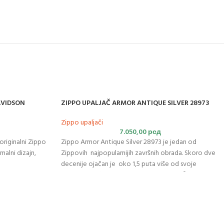
AVIDSON
ZIPPO UPALJAČ ARMOR ANTIQUE SILVER 28973
Zippo upaljači
7.050,00
рсд
riginalni Zippo
Zippo Armor Antique Silver 28973 je jedan od
malni dizajn,
Zippovih najpopularnijih završnih obrada. Skoro dve
decenije ojačan je oko 1,5 puta više od svoje
prvobitne težine. Upoznajte novu Armor® verziju
antiknog srebrnog upaljača. Za optimalne
performanse napunite
Zippo benzinom
.