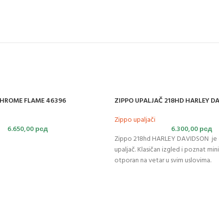
CHROME FLAME 46396
ZIPPO UPALJAČ 218HD HARLEY D
Zippo upaljači
6.650,00
рсд
6.300,00
рсд
Zippo 218hd HARLEY DAVIDSON je o
upaljač. Klasičan izgled i poznat mini
otporan na vetar u svim uslovima.