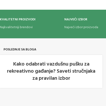
KVALITETNI PROIZVODI
NAJVEĆI IZBOR
Najkvalitetniji brendovi
Najveći izbor proizvoda
POSLEDNJE SA BLOGA
Kako odabrati vazdušnu pušku za
rekreativno gađanje? Saveti stručnjaka
05
za pravilan izbor
AVG