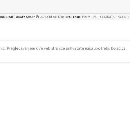
BAN DART ARMY SHOP
2026 CREATED BY
SEO Team
. PREMIUM E-COMMERCE SOLUTI
anici. Pregledavanjem ove veb stranice prihvatate našu upotrebu kolačića.