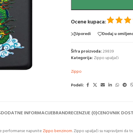
Ocene kupaca:
Uporedi
Dodaj u omiljen
Šifra proizvoda:
29839
Kategorija:
Zippo upaljači
Zippo
Podeli:
S
DODATNE INFORMACIJE
BRAND
RECENZIJE (0)
CENOVNIK DOS
ne performanse napunite
Zippo benzinom
. Zippo upaljači su napravljeni da t