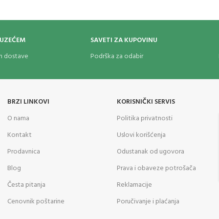
OUZEĆEM
SAVETI ZA KUPOVINU
om dostave
Podrška za odabir
BRZI LINKOVI
KORISNIČKI SERVIS
O nama
Politika privatnosti
Kontakt
Uslovi korišćenja
Prodavnica
Odustanak od ugovora
Blog
Prava i obaveze potrošača
Česta pitanja
Reklamacije
Cenovnik poštarine
Poručivanje i plaćanja