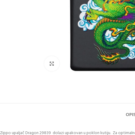
Klikni za uvećanje slike
OPI
Zippo upaljač Dragon 29839 dolazi upakovan u poklon kutiju. Za optimal