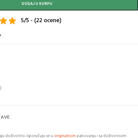
DODAJ U KORPU
5/5 - (22 ocene)
o
TAVE
raju doživotno. Isporučuju se u
originalnom
pakovanju i sa doživotnom