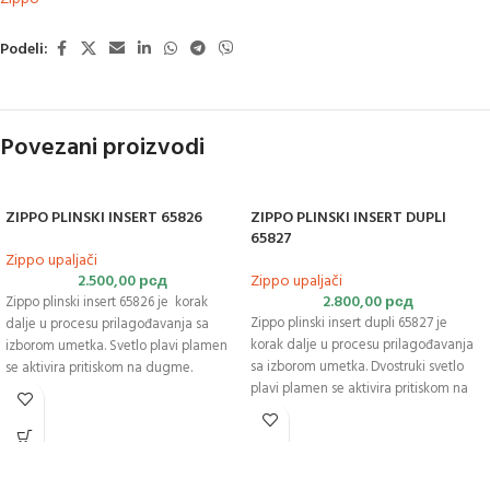
Podeli:
Povezani proizvodi
ZIPPO PLINSKI INSERT 65826
ZIPPO PLINSKI INSERT DUPLI
65827
Zippo upaljači
2.500,00
рсд
Zippo upaljači
2.800,00
рсд
Zippo plinski insert 65826 je korak
Zippo plinski insert dupli 65827 je
dalje u procesu prilagođavanja sa
korak dalje u procesu prilagođavanja
izborom umetka. Svetlo plavi plamen
sa izborom umetka. Dvostruki svetlo
se aktivira pritiskom na dugme.
plavi plamen se aktivira pritiskom na
Umetak sa jednim plamenom nudi
dugme. Umetak sa dvostrukim
izvor toplote bez mirisa koji traje duže
plamenom nudi izvor toplote bez
nego ranije i ima garanciju najbolju u
mirisa koji traje duže nego ranije i ima
klasi. Zippo plinski insert je nova
garanciju najbolju u klasi. Zippo plinski
kolekcija upaljača. Uključujući ovu