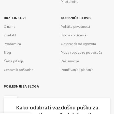
Pirotehnika
BRZI LINKOVI
KORISNIČKI SERVIS
O nama
Politika privatnosti
Kontakt
Uslovi korišćenja
Prodavnica
Odustanak od ugovora
Blog
Prava i obaveze potrošača
Česta pitanja
Reklamacije
Cenovnik poštarine
Poručivanje i plaćanja
POSLEDNJE SA BLOGA
05
AVG
Kako odabrati vazdušnu pušku za