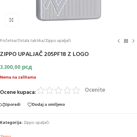
Klikni za uvećanje slike
Početna
/
Ostala taktika
/
Zippo upaljači
ZIPPO UPALJAČ 205PF18 Z LOGO
3.300,00
рсд
Nema na zalihama
Ocenite
Ocene kupaca:
Uporedi
Dodaj u omiljeno
Kategorija:
Zippo upaljači
Zippo