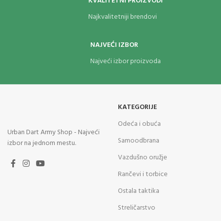
KVALITETNI PROIZVODI
Najkvalitetniji brendovi
NAJVEĆI IZBOR
Najveći izbor proizvoda
KATEGORIJE
Odeća i obuća
Urban Dart Army Shop - Najveći
Samoodbrana
izbor na jednom mestu.
Vazdušno oružje
Rančevi i torbice
Ostala taktika
Streličarstvo