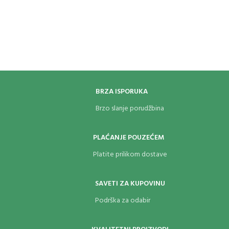
insert dupli je nova kolekcija upaljača.
opciju jodnog plamena,
dizajniran
je
Uključujući ovu opciju dvostrukog
da savršeno odgovara bilo kojoj
plamena,
dizajniran
je da savršeno
klasičnoj Zippo futroli za upaljač. Za
odgovara bilo kojoj klasičnoj Zippo
optimalne performanse napunite
futroli za upaljač.
Zippo butanom.
BRZA ISPORUKA
Brzo slanje porudžbina
PLAĆANJE POUZEĆEM
Platite prilikom dostave
SAVETI ZA KUPOVINU
Podrška za odabir