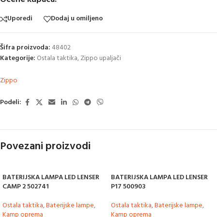
Uporedi
Dodaj u omiljeno
Šifra proizvoda:
48402
Kategorije:
Ostala taktika
,
Zippo upaljači
Zippo
Podeli:
Povezani proizvodi
BATERIJSKA LAMPA LED LENSER
BATERIJSKA LAMPA LED LENSER
CAMP 2 502741
P17 500903
Ostala taktika
,
Baterijske lampe
,
Ostala taktika
,
Baterijske lampe
,
Kamp oprema
Kamp oprema