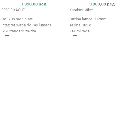
1.990,00
рсд
9.900,00
рсд
SPECIFIKACIJE:
Karakteristike:
Do 120h radnih sati
Dužina lampe: 312mm
Intezitet svetla do 140 lumena
Težina: 785 g
IP54 standard zaštite
Režimi rada :
Dimenzije – 61 x 50 x 50 mm
Najjači
:100lm –450m –15h
Težina – 92g
Najslabiji:
100lm-150m-300h
Baterije 3x AAA
Stepen zaštite: IP54
Proizvođač: Led Lenser, Nemačka
Indeks prikazivanja boja (CRI): 65
Temperatura svetlosti:6000 – 8000 x
Raspon radne temperature: -20 do 40
° C
Materijal: aluminijum
Baterije 3 x D alkalne
Odlična za kampere, planinare, lovce