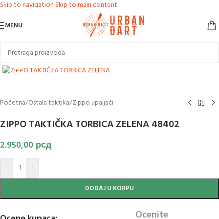
Skip to navigation
Skip to main content
MENU
Klikni za uvećanje slike
Početna
/
Ostala taktika
/
Zippo upaljači
ZIPPO TAKTIČKA TORBICA ZELENA 48402
2.950,00
рсд
-
+
DODAJ U KORPU
Ocenite
Ocene kupaca: