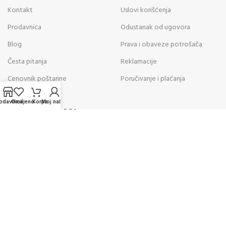
Kontakt
Uslovi korišćenja
Prodavnica
Odustanak od ugovora
Blog
Prava i obaveze potrošača
Česta pitanja
Reklamacije
Cenovnik poštarine
Poručivanje i plaćanja
odavnica
Omiljeno
Korpa
Moj nalog
POSLEDNJE SA BLOGA
05
AVG
Kako odabrati vazdušnu pušku za
rekreativno gađanje? Saveti
stručnjaka za pravilan izbor