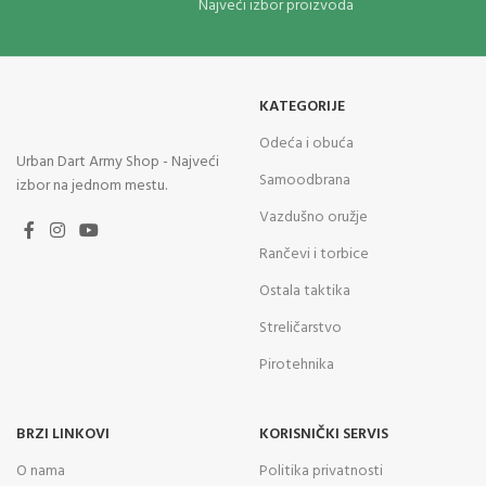
Najveći izbor proizvoda
KATEGORIJE
Odeća i obuća
Urban Dart Army Shop - Najveći
Samoodbrana
izbor na jednom mestu.
Vazdušno oružje
Rančevi i torbice
Ostala taktika
Streličarstvo
Pirotehnika
BRZI LINKOVI
KORISNIČKI SERVIS
O nama
Politika privatnosti