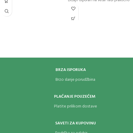
Dizajn otporan na vetar radi praktično
svuda
Može se ponovo puniti tokom celog
veka upotrebe.
Za optimalne performanse
preporučujemo originalno Zippo
vrhunsko gorivo za upaljač, kremen i
fitilj.
Proizvedeno u SAD.
Doživotna garancija da "radi ili da
popravimo besplatno™"
Gorivo: Zippo gorivo za upaljač
BRZA ISPORUKA
(prodaje se zasebno)
Brzo slanje porudžbina
PLAĆANJE POUZEĆEM
Platite prilikom dostave
SAVETI ZA KUPOVINU