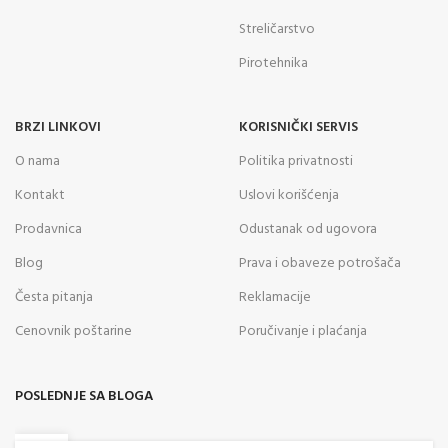
Streličarstvo
Pirotehnika
BRZI LINKOVI
KORISNIČKI SERVIS
O nama
Politika privatnosti
Kontakt
Uslovi korišćenja
Prodavnica
Odustanak od ugovora
Blog
Prava i obaveze potrošača
Česta pitanja
Reklamacije
Cenovnik poštarine
Poručivanje i plaćanja
POSLEDNJE SA BLOGA