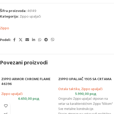
Šifra proizvoda:
46149
Kategorija:
Zippo upaljači
Zippo
Podeli:
Povezani proizvodi
ZIPPO ARMOR CHROME FLAME
ZIPPO UPALJAČ 1935 SA CRTAMA
46396
Ostala taktika
,
Zippo upaljači
Zippo upaljači
5.990,00
рсд
6.650,00
рсд
Originalni Zippo upaljač otporan na
vetar sa karakterističnim Zippo "klikom"
Sve metalne konstrukcije.