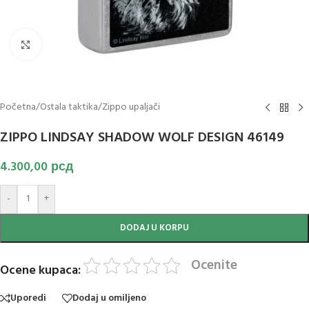
Klikni za uvećanje slike
Početna
/
Ostala taktika
/
Zippo upaljači
ZIPPO LINDSAY SHADOW WOLF DESIGN 46149
4.300,00
рсд
-
+
DODAJ U KORPU
Ocenite
Ocene kupaca:
Uporedi
Dodaj u omiljeno