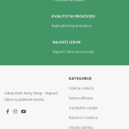
Podrška za odabir
KVALITETNI PROIZVODI
Najkvalitetniji brendovi
NAJVEĆI IZBOR
Najveći izbor proizvoda
KATEGORIJE
Odeća i obuća
Urban Dart Army Shop - Najveći
Samoodbrana
izbor na jednom mestu.
Vazdušno oružje
Rančevi i torbice
Ostala taktika