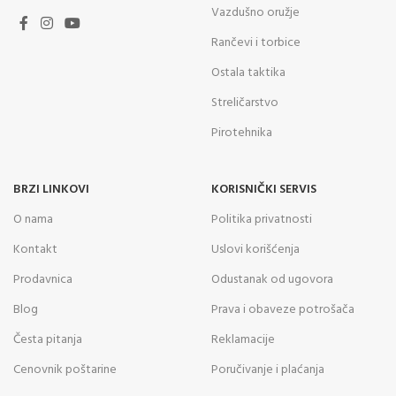
Vazdušno oružje
Rančevi i torbice
Ostala taktika
Streličarstvo
Pirotehnika
BRZI LINKOVI
KORISNIČKI SERVIS
O nama
Politika privatnosti
Kontakt
Uslovi korišćenja
Prodavnica
Odustanak od ugovora
Blog
Prava i obaveze potrošača
Česta pitanja
Reklamacije
Cenovnik poštarine
Poručivanje i plaćanja