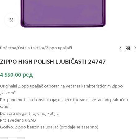
Klikni za uvećanje slike
Početna
/
Ostala taktika
/
Zippo upaljači
ZIPPO HIGH POLISH LJUBIČASTI 24747
4.550,00
рсд
Originalni Zippo upaljač otporan na vetar sa karakterističnim Zippo
„klikom“
Potpuno metalna konstrukcija; dizajn otporan na vetar radi praktično
svuda
Dolazi u elegantnoj crnoj kutijici
Proizvedeno u SAD
Gorivo: Zippo benzin za upaljač (prodaje se zasebno)