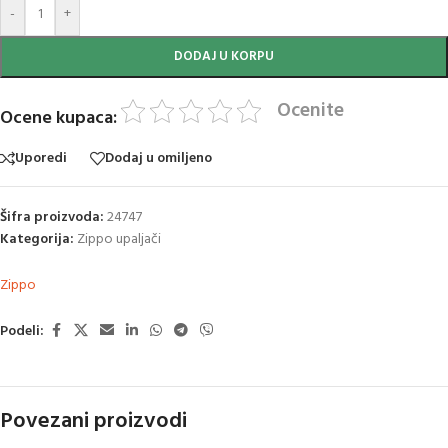
-
+
DODAJ U KORPU
Ocenite
Ocene kupaca:
Uporedi
Dodaj u omiljeno
Šifra proizvoda:
24747
Kategorija:
Zippo upaljači
Zippo
Podeli:
Povezani proizvodi