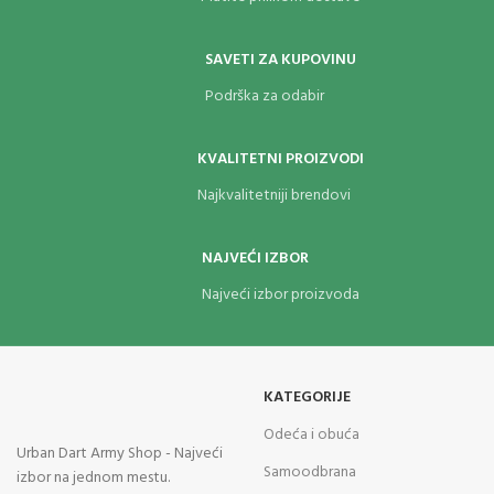
SAVETI ZA KUPOVINU
Podrška za odabir
KVALITETNI PROIZVODI
Najkvalitetniji brendovi
NAJVEĆI IZBOR
Najveći izbor proizvoda
KATEGORIJE
Odeća i obuća
Urban Dart Army Shop - Najveći
Samoodbrana
izbor na jednom mestu.