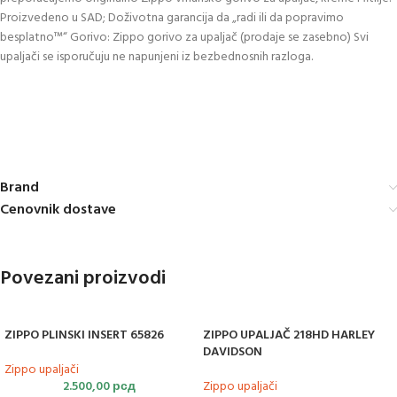
Proizvedeno u SAD; Doživotna garancija da „radi ili da popravimo
besplatno™“ Gorivo: Zippo gorivo za upaljač (prodaje se zasebno) Svi
upaljači se isporučuju ne napunjeni iz bezbednosnih razloga.
Brand
Cenovnik dostave
Povezani proizvodi
ZIPPO PLINSKI INSERT 65826
ZIPPO UPALJAČ 218HD HARLEY
DAVIDSON
Zippo upaljači
2.500,00
рсд
Zippo upaljači