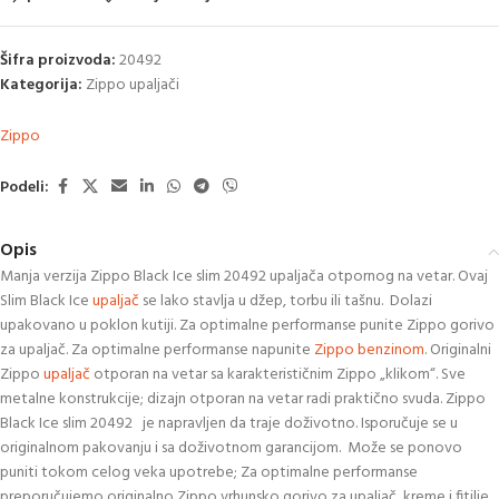
Šifra proizvoda:
20492
Kategorija:
Zippo upaljači
Zippo
Podeli:
Opis
Manja verzija Zippo Black Ice slim 20492 upaljača otpornog na vetar. Ovaj
Slim Black Ice
upaljač
se lako stavlja u džep, torbu ili tašnu. Dolazi
upakovano u poklon kutiji. Za optimalne performanse punite Zippo gorivo
za upaljač. Za optimalne performanse napunite
Zippo benzinom
. Originalni
Zippo
upaljač
otporan na vetar sa karakterističnim Zippo „klikom“. Sve
metalne konstrukcije; dizajn otporan na vetar radi praktično svuda. Zippo
Black Ice slim 20492 je napravljen da traje doživotno. Isporučuje se u
originalnom pakovanju i sa doživotnom garancijom. Može se ponovo
puniti tokom celog veka upotrebe; Za optimalne performanse
preporučujemo originalno Zippo vrhunsko gorivo za upaljač, kreme i fitilje.