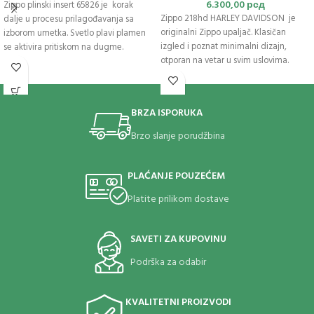
6.300,00
рсд
Zippo plinski insert 65826 je korak
Zippo 218hd HARLEY DAVIDSON je
dalje u procesu prilagođavanja sa
originalni Zippo upaljač. Klasičan
izborom umetka. Svetlo plavi plamen
izgled i poznat minimalni dizajn,
se aktivira pritiskom na dugme.
otporan na vetar u svim uslovima.
Umetak sa jednim plamenom nudi
izvor toplote bez mirisa koji traje duže
nego ranije i ima garanciju najbolju u
klasi. Zippo plinski insert je nova
BRZA ISPORUKA
kolekcija upaljača. Uključujući ovu
opciju jodnog plamena,
dizajniran
je
Brzo slanje porudžbina
da savršeno odgovara bilo kojoj
klasičnoj Zippo futroli za upaljač. Za
optimalne performanse napunite
PLAĆANJE POUZEĆEM
Zippo butanom.
Platite prilikom dostave
SAVETI ZA KUPOVINU
Podrška za odabir
KVALITETNI PROIZVODI