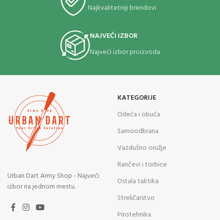
Najkvalitetniji brendovi
NAJVEĆI IZBOR
Najveći izbor proizvoda
KATEGORIJE
Odeća i obuća
Samoodbrana
Vazdušno oružje
Rančevi i torbice
Urban Dart Army Shop - Najveći
Ostala taktika
izbor na jednom mestu.
Streličarstvo
Pirotehnika