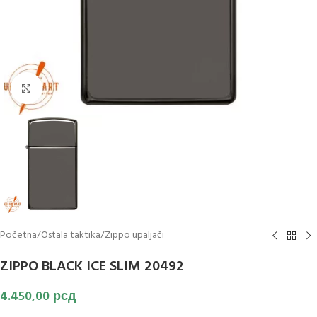
Klikni za uvećanje slike
Početna
/
Ostala taktika
/
Zippo upaljači
ZIPPO BLACK ICE SLIM 20492
4.450,00
рсд