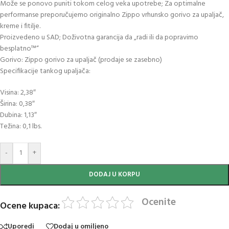
Može se ponovo puniti tokom celog veka upotrebe; Za optimalne
performanse preporučujemo originalno Zippo vrhunsko gorivo za upaljač,
kreme i fitilje.
Proizvedeno u SAD; Doživotna garancija da „radi ili da popravimo
besplatno™“
Gorivo: Zippo gorivo za upaljač (prodaje se zasebno)
Specifikacije tankog upaljača:
Visina: 2,38″
Širina: 0,38″
Dubina: 1,13″
Težina: 0,1 lbs.
-
+
DODAJ U KORPU
Ocenite
Ocene kupaca:
Uporedi
Dodaj u omiljeno