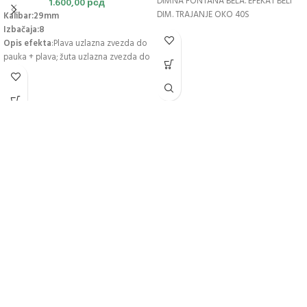
DIMNA FONTANA BELA. EFEKAT BELI
1.600,00
рсд
DIM. TRAJANJE OKO 40S
Kalibar:29mm
Izbačaja:8
Opis efekta
:Plava uzlazna zvezda do
pauka + plava; žuta uzlazna zvezda do
žute i bele strob peonije; brokatni rep
do brokata; zelena uzlazna zvezda do
srebrne hrizanteme