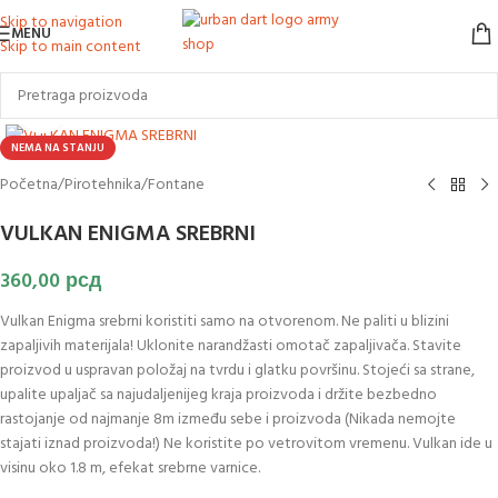
Skip to navigation
MENU
Skip to main content
Klikni za uvećanje slike
NEMA NA STANJU
Početna
/
Pirotehnika
/
Fontane
VULKAN ENIGMA SREBRNI
360,00
рсд
Vulkan Enigma srebrni koristiti samo na otvorenom. Ne paliti u blizini
zapaljivih materijala! Uklonite narandžasti omotač zapaljivača. Stavite
proizvod u uspravan položaj na tvrdu i glatku površinu. Stojeći sa strane,
upalite upaljač sa najudaljenijeg kraja proizvoda i držite bezbedno
rastojanje od najmanje 8m između sebe i proizvoda (Nikada nemojte
stajati iznad proizvoda!) Ne koristite po vetrovitom vremenu. Vulkan ide u
visinu oko 1.8 m, efekat srebrne varnice.