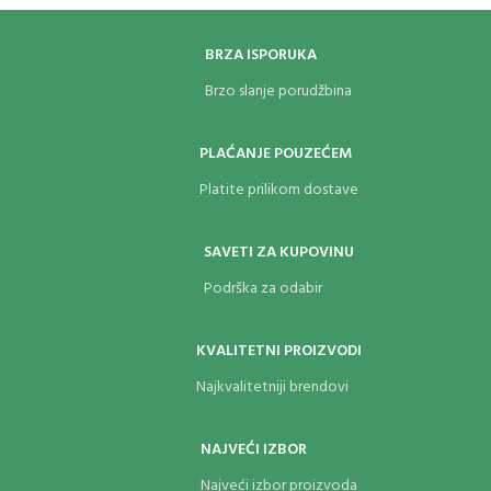
BRZA ISPORUKA
Brzo slanje porudžbina
PLAĆANJE POUZEĆEM
Platite prilikom dostave
SAVETI ZA KUPOVINU
Podrška za odabir
KVALITETNI PROIZVODI
Najkvalitetniji brendovi
NAJVEĆI IZBOR
Najveći izbor proizvoda