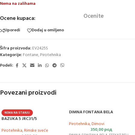
Nema na zalihama
Ocenite
Ocene kupaca:
Uporedi
Dodaj u omiljeno
Šifra proizvoda:
EV2425S
Kategorije:
Fontane
,
Pirotehnika
Podeli:
Povezani proizvodi
DIMNA FONTANA BELA
NEMA NA STANJU
BAZUKA 5 JRC31/5
Pirotehnika
,
Dimovi
350,00
рсд
Pirotehnika
,
Rimske sveće