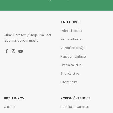
KATEGORIJE
Odeća i obuća
Urban Dart Army Shop - Najveći
Samoodbrana
izbor na jednom mestu.
Vazdušno oružje
Rančevi i torbice
Ostala taktika
Streličarstvo
Pirotehnika
BRZI LINKOVI
KORISNIČKI SERVIS
O nama
Politika privatnosti