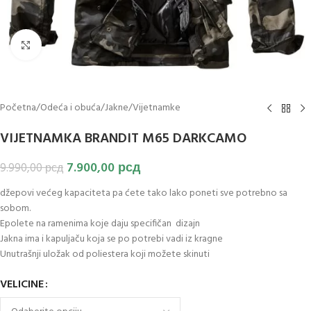
Klikni za uvećanje slike
Početna
/
Odeća i obuća
/
Jakne
/
Vijetnamke
VIJETNAMKA BRANDIT M65 DARKCAMO
7.900,00
рсд
9.990,00
рсд
džepovi većeg kapaciteta pa ćete tako lako poneti sve potrebno sa
sobom.
Epolete na ramenima koje daju specifičan dizajn
Jakna ima i kapuljaču koja se po potrebi vadi iz kragne
Unutrašnji uložak od poliestera koji možete skinuti
VELICINE