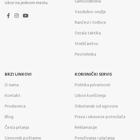
Samoodbrana
izbor na jednom mestu.
Vazdušno oružje
Rančevi i torbice
Ostala taktika
Streličarstvo
Pirotehnika
BRZI LINKOVI
KORISNIČKI SERVIS
O nama
Politika privatnosti
Kontakt
Uslovi korišćenja
Prodavnica
Odustanak od ugovora
Blog
Prava i obaveze potrošača
Česta pitanja
Reklamacije
Cenovnik poštarine
Poručivanje i plaćanja