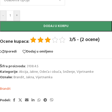
-
+
DODAJ U KORPU
3/5 - (2 ocene)
Ocene kupaca:
Uporedi
Dodaj u omiljeno
Šifra proizvoda:
3108.4.S
Kategorije:
Akcija
,
Jakne
,
Odeća i obuća
,
Sniženje
,
Vijetnamke
Oznake:
Brandit
,
Jakna
,
Vijetnamka
Brandit
Podeli: