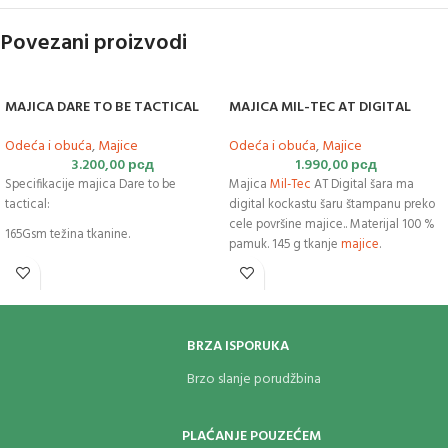
Povezani proizvodi
MAJICA DARE TO BE TACTICAL
MAJICA MIL-TEC AT DIGITAL
Odeća i obuća
,
Majice
Odeća i obuća
,
Majice
3.200,00
рсд
1.990,00
рсд
Specifikacije majica Dare to be
Majica
Mil-Tec
AT Digital šara ma
tactical:
digital kockastu šaru štampanu preko
cele površine majice.. Materijal 100 %
165Gsm težina tkanine.
pamuk. 145 g tkanje
majice
.
100% Ring-Spun pamuk.
Comfort fit.
Materijal bez mirisa.
BRZA ISPORUKA
Brzo sušeća.
Brzo slanje porudžbina
PLAĆANJE POUZEĆEM