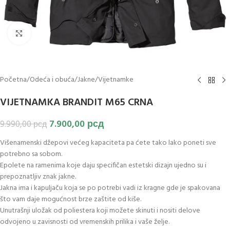
Klikni za uvećanje slike
Početna
/
Odeća i obuća
/
Jakne
/
Vijetnamke
VIJETNAMKA BRANDIT M65 CRNA
7.900,00
рсд
9.990,00
рсд
Višenamenski džepovi većeg kapaciteta pa ćete tako lako poneti sve
potrebno sa sobom.
Epolete na ramenima koje daju specifičan estetski dizajn ujedno su i
prepoznatljiv znak jakne.
Jakna ima i kapuljaču koja se po potrebi vadi iz kragne gde je spakovana
što vam daje mogućnost brze zaštite od kiše.
Unutrašnji uložak od poliestera koji možete skinuti i nositi delove
odvojeno u zavisnosti od vremenskih prilika i vaše želje.