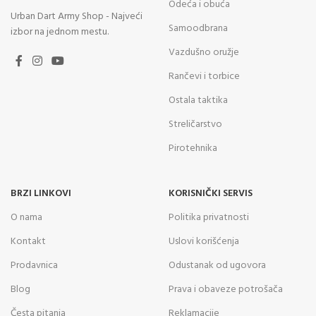
Odeća i obuća
Urban Dart Army Shop - Najveći
Samoodbrana
izbor na jednom mestu.
Vazdušno oružje
Rančevi i torbice
Ostala taktika
Streličarstvo
Pirotehnika
BRZI LINKOVI
KORISNIČKI SERVIS
O nama
Politika privatnosti
Kontakt
Uslovi korišćenja
Prodavnica
Odustanak od ugovora
Blog
Prava i obaveze potrošača
Česta pitanja
Reklamacije