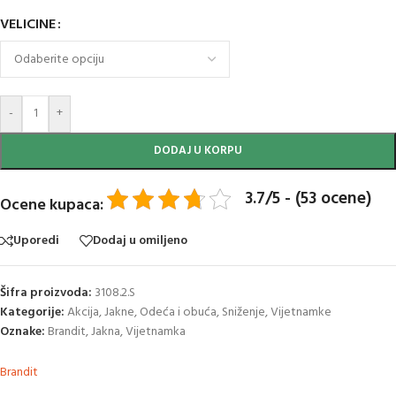
VELICINE
-
+
DODAJ U KORPU
3.7/5 - (53 ocene)
Ocene kupaca:
Uporedi
Dodaj u omiljeno
Šifra proizvoda:
3108.2.S
Kategorije:
Akcija
,
Jakne
,
Odeća i obuća
,
Sniženje
,
Vijetnamke
Oznake:
Brandit
,
Jakna
,
Vijetnamka
Brandit