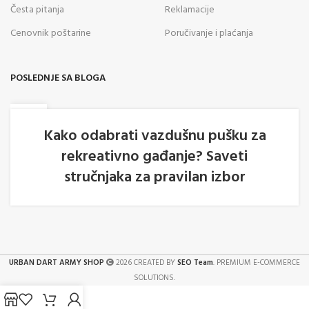
Česta pitanja
Reklamacije
Cenovnik poštarine
Poručivanje i plaćanja
POSLEDNJE SA BLOGA
05
AVG
Kako odabrati vazdušnu pušku za
rekreativno gađanje? Saveti
stručnjaka za pravilan izbor
URBAN DART ARMY SHOP
2026 CREATED BY
SEO Team
. PREMIUM E-COMMERCE
SOLUTIONS.