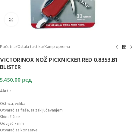
Klikni za uvećanje slike
Početna
/
Ostala taktika
/
Kamp oprema
VICTORINOX NOŽ PICKNICKER RED 0.8353.B1
BLISTER
5.450,00
рсд
Alati:
Oštrica, velika
Otvarač za flaše, sa zaključavanjem
Skidač žice
Odvijač 7 mm
Otvarač za konzerve