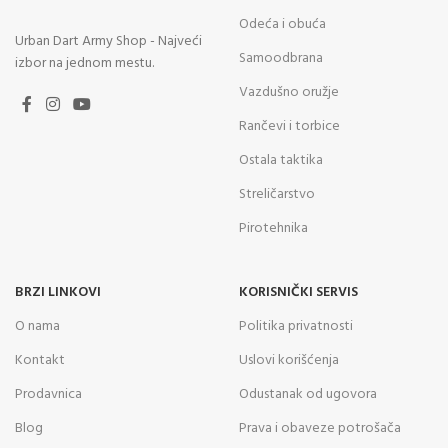
Odeća i obuća
Urban Dart Army Shop - Najveći
Samoodbrana
izbor na jednom mestu.
Vazdušno oružje
Rančevi i torbice
Ostala taktika
Streličarstvo
Pirotehnika
BRZI LINKOVI
KORISNIČKI SERVIS
O nama
Politika privatnosti
Kontakt
Uslovi korišćenja
Prodavnica
Odustanak od ugovora
Blog
Prava i obaveze potrošača