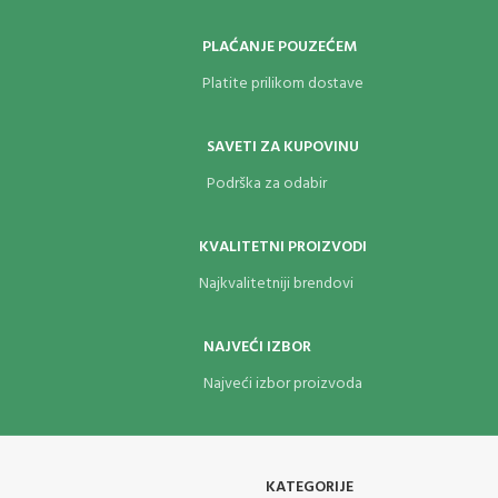
PLAĆANJE POUZEĆEM
Platite prilikom dostave
SAVETI ZA KUPOVINU
Podrška za odabir
KVALITETNI PROIZVODI
Najkvalitetniji brendovi
NAJVEĆI IZBOR
Najveći izbor proizvoda
KATEGORIJE