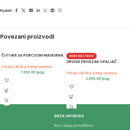
Podeli:
Povezani proizvodi
ČUTURA SA PORCIJOM MASKIRNA
NEMA NA STANJU
DRVENI PRIVEZAK UPALJAČ
Ostala taktika
,
Kamp oprema
1.550,00
рсд
Ostala taktika
,
Kamp oprema
2.200,00
рсд
BRZA ISPORUKA
Brzo slanje porudžbina