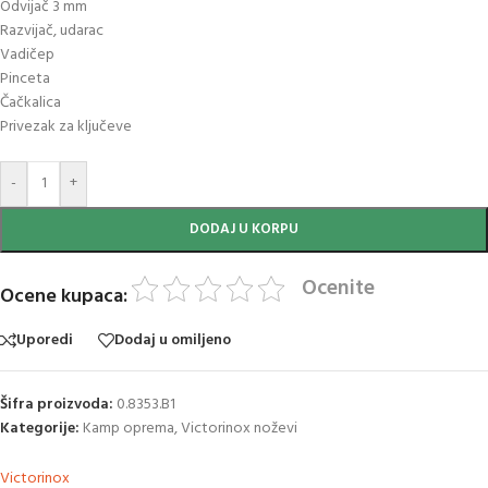
Odvijač 3 mm
Razvijač, udarac
Vadičep
Pinceta
Čačkalica
Privezak za ključeve
-
+
DODAJ U KORPU
Ocenite
Ocene kupaca:
Uporedi
Dodaj u omiljeno
Šifra proizvoda:
0.8353.B1
Kategorije:
Kamp oprema
,
Victorinox noževi
Victorinox