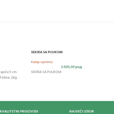
SEKIRA SA PIJUKOM
Kamp oprema
3.500,00
рсд
tapića 5 cm.
SEKIRA SA PIJUKOM
Težina: 28g.
KVALITETNI PROIZVODI
NAJVEĆI IZBOR