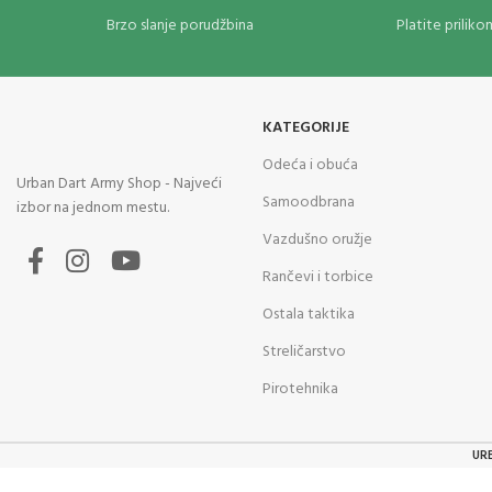
Brzo slanje porudžbina
Platite prilik
KATEGORIJE
Odeća i obuća
Urban Dart Army Shop - Najveći
Samoodbrana
izbor na jednom mestu.
Vazdušno oružje
Rančevi i torbice
Ostala taktika
Streličarstvo
Pirotehnika
UR