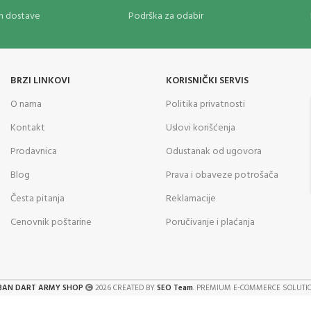
om dostave
Podrška za odabir
BRZI LINKOVI
KORISNIČKI SERVIS
O nama
Politika privatnosti
Kontakt
Uslovi korišćenja
Prodavnica
Odustanak od ugovora
Blog
Prava i obaveze potrošača
Česta pitanja
Reklamacije
Cenovnik poštarine
Poručivanje i plaćanja
BAN DART ARMY SHOP
2026 CREATED BY
SEO Team
. PREMIUM E-COMMERCE SOLUTI