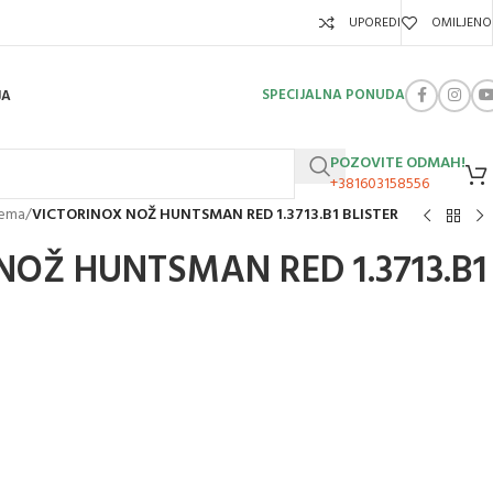
UPOREDI
OMILJENO
SPECIJALNA PONUDA
JA
POZOVITE ODMAH!
+381603158556
rema
/
VICTORINOX NOŽ HUNTSMAN RED 1.3713.B1 BLISTER
NOŽ HUNTSMAN RED 1.3713.B1