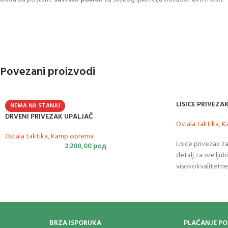
Povezani proizvodi
LISICE PRIVEZA
NEMA NA STANJU
DRVENI PRIVEZAK UPALJAČ
Ostala taktika
,
K
Ostala taktika
,
Kamp oprema
Lisice privezak za
2.200,00
рсд
detalj za sve ljub
visokokvalitetne 
BRZA ISPORUKA
PLAĆANJE P