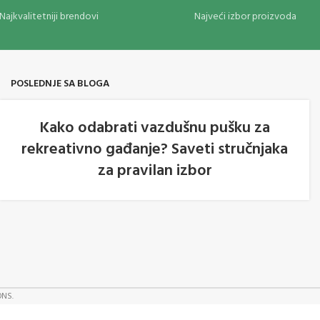
Najkvalitetniji brendovi
Najveći izbor proizvoda
POSLEDNJE SA BLOGA
Kako odabrati vazdušnu pušku za
rekreativno gađanje? Saveti stručnjaka
05
za pravilan izbor
AVG
ONS.