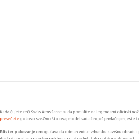
Kada čujete reči Swiss Arms šanse su da pomislite na legendarni oficirski nož
presečete
gotovo sve.Ono što ovaj model sada čini još privlačnijim jeste t
Blister pakovanje
omogućava da odmah vidite vrhunsku završnu obradu i p
ikada da postane
savršen poklon
za svakog ljubitelja outdoor aktivnosti.