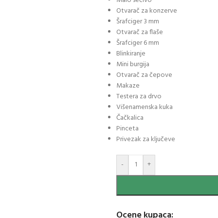
Malo sečivo
Otvarač za konzerve
Šrafciger 3 mm
Otvarač za flaše
Šrafciger 6 mm
Blinkiranje
Mini burgija
Otvarač za čepove
Makaze
Testera za drvo
Višenamenska kuka
Čačkalica
Pinceta
Privezak za ključeve
-
+
Ocene kupaca: