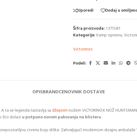
Uporedi
Dodaj u omiljen
Šifra proizvoda:
1.3713.B1
Kategorije:
Kamp oprema
,
Victor
Victorinox
Podeli:
OPIS
BRAND
CENOVNIK DOSTAVE
. A ta se legenda nastavlja sa
džepnim
nožem VICTORINOX NOŽ HUNTSMAN RED 1
o što dolazi
u potpuno novom pakovanju na blisteru
.
repoznatljivu crvenu boju drške. Zahvaljujući modernom dizajnu ambalaže