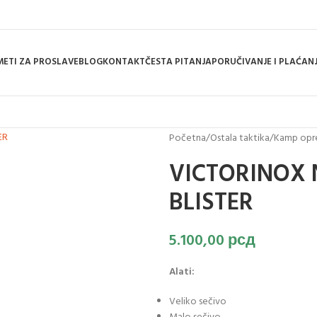
ETI ZA PROSLAVE
BLOG
KONTAKT
ČESTA PITANJA
PORUČIVANJE I PLAĆAN
Početna
/
Ostala taktika
/
Kamp op
VICTORINOX 
BLISTER
5.100,00
рсд
Alati:
Veliko sečivo