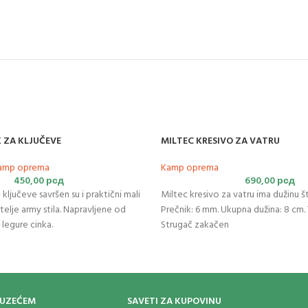
K ZA KLJUČEVE
MILTEC KRESIVO ZA VATRU
amp oprema
Kamp oprema
450,00
рсд
690,00
рсд
 ključeve savršen su i praktični mali
Miltec kresivo za vatru ima dužinu š
itelje army stila. Napravljene od
Prečnik: 6 mm. Ukupna dužina: 8 cm. 
legure cinka.
Strugač zakačen
OUZEĆEM
SAVETI ZA KUPOVINU