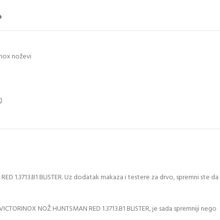
o
inox noževi
.3713.B1 BLISTER. Uz dodatak makaza i testere za drvo, spremni ste da
 VICTORINOX NOŽ HUNTSMAN RED 1.3713.B1 BLISTER, je sada spremniji nego