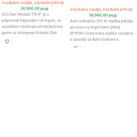
Vazdušno oružje
,
Vazdušni pištolji
26.900,00
рсд
Vazdušno oružje
,
Vazdušni pištolji
ASG Dan Wesson 715 4" je u
18.900,00
рсд
potpunosti napravljen od legure, sa
Auto ordnance 1911 A1 replika pištolja
izuzetkom rukohvata od teksturirane
po uzoru na legendarni pištolj
gume za smanjenje klizanja. Dan
M1911A1, licencirana replika razvijena
Wesson 715 4" je licenciran od Dan
u saradnji sa Auto-Ordnance,
Wesson CZ-SAD. Potpuno je
američkim proizvođačem vatrenog
brendirano, dajući oružju još
oružja. Brava vazdušnog puštolja
realističniji izgled.
izrađena je od metala. Plastično
kućište i obloga drške pištolja. Auto
KALIBAR 4,5 MM
ordnance 1911 A1 replika pištolja ima
- DUŽINA: 242 MM
fiksni, mehanički nišan u obliku leptir
mašne i nišana. Neklizajuća tekstura
- MASA 1060 GR
drške pištolja čini vazdušni pištolj
- ENERGIJA 2,7 J
čvrstim u ruci tokom hica. Korišćenje
krilnog osigurača štiti korisnika od
- KAPACITET 6 DIJABOLA
nekontrolisanih hitaca. Pištolj
opremljen navojnom cevi daje
ispaljenom zrnu - diaboli početnu
brzinu od 109 m / s. Magazin za
kapsulu CO2 od 12 g nalazi se unutar