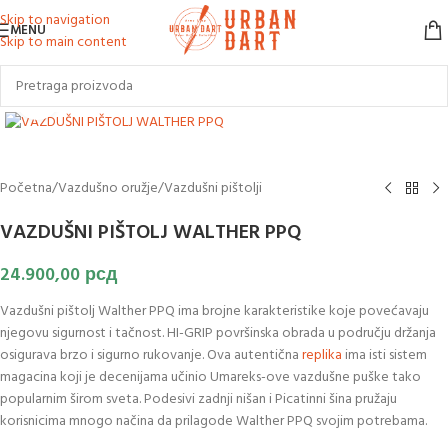
Skip to navigation
MENU
Skip to main content
Klikni za uvećanje slike
Početna
/
Vazdušno oružje
/
Vazdušni pištolji
VAZDUŠNI PIŠTOLJ WALTHER PPQ
24.900,00
рсд
Vazdušni pištolj Walther PPQ ima brojne karakteristike koje povećavaju
njegovu sigurnost i tačnost. HI-GRIP površinska obrada u području držanja
osigurava brzo i sigurno rukovanje. Ova autentična
replika
ima isti sistem
magacina koji je decenijama učinio Umareks-ove vazdušne puške tako
popularnim širom sveta. Podesivi zadnji nišan i Picatinni šina pružaju
korisnicima mnogo načina da prilagode Walther PPQ svojim potrebama.