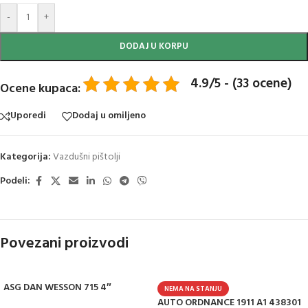
-
+
DODAJ U KORPU
4.9/5 - (33 ocene)
Ocene kupaca:
Uporedi
Dodaj u omiljeno
Kategorija:
Vazdušni pištolji
Podeli:
Povezani proizvodi
ASG DAN WESSON 715 4″
NEMA NA STANJU
AUTO ORDNANCE 1911 A1 438301