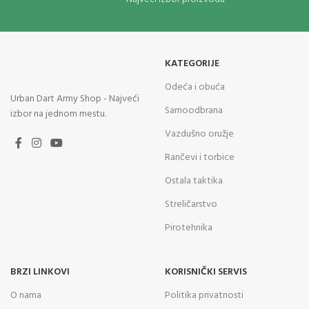
KATEGORIJE
Odeća i obuća
Urban Dart Army Shop - Najveći
Samoodbrana
izbor na jednom mestu.
Vazdušno oružje
Rančevi i torbice
Ostala taktika
Streličarstvo
Pirotehnika
BRZI LINKOVI
KORISNIČKI SERVIS
O nama
Politika privatnosti