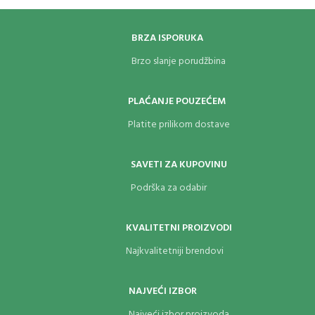
držača, koji takođe drži 12 dijbola u
dva revolverska prstena.
BRZA ISPORUKA
Brzo slanje porudžbina
PLAĆANJE POUZEĆEM
Platite prilikom dostave
SAVETI ZA KUPOVINU
Podrška za odabir
KVALITETNI PROIZVODI
Najkvalitetniji brendovi
NAJVEĆI IZBOR
Najveći izbor proizvoda