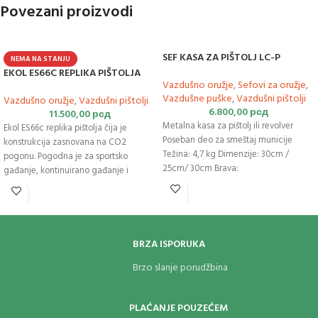
Povezani proizvodi
SEF KASA ZA PIŠTOLJ LC-P
NEMA NA STANJU
EKOL ES66C REPLIKA PIŠTOLJA
Vazdušno oružje
,
Sefovi za oružje
,
Vazdušne puške
,
Vazdušni pištolji
Vazdušno oružje
,
Vazdušni pištolji
6.800,00
рсд
11.500,00
рсд
Metalna kasa za pištolj ili revolver
Ekol ES66c replika pištolja čija je
Poseban deo za smeštaj municije
konstrukcija zasnovana na CO2
Težina: 4,7 kg Dimenzije: 30cm /
pogonu. Pogodna je za sportsko
25cm/ 30cm Brava:
gađanje, kontinuirano gađanje i
taktičku obuku. Napravljen u
potpunosti od metala odražava
stvarnu težinu pravog oružja. Ekol
ES66c replika pištolja
opremljen
je
velikim integralnim lukom koji
BRZA ISPORUKA
olakšava gađanje sa obe ruke. Drška je
Brzo slanje porudžbina
napravljena od izdržljive ABS plastike.
Pištolj
koristi mehanizam koji radi u
režimu Single Action / Double Action.
PLAĆANJE POUZEĆEM
Magazin sa kapacitetom od 14 BB