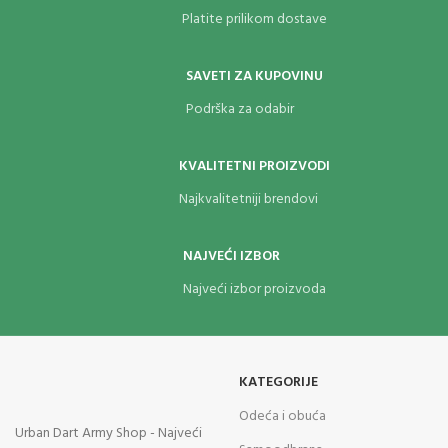
kuglica kalibra 4,5 mm. Jednom CO2
Platite prilikom dostave
ampulom ispaljuje se oko 50-60
kuglica.
SAVETI ZA KUPOVINU
Podrška za odabir
KVALITETNI PROIZVODI
Najkvalitetniji brendovi
NAJVEĆI IZBOR
Najveći izbor proizvoda
KATEGORIJE
Odeća i obuća
Urban Dart Army Shop - Najveći