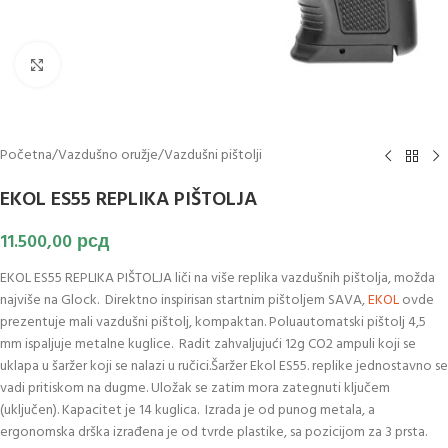
Klikni za uvećanje slike
Početna
/
Vazdušno oružje
/
Vazdušni pištolji
EKOL ES55 REPLIKA PIŠTOLJA
11.500,00
рсд
EKOL ES55 REPLIKA PIŠTOLJA liči na više replika vazdušnih pištolja, možda
najviše na Glock. Direktno inspirisan startnim pištoljem SAVA,
EKOL
ovde
prezentuje mali vazdušni pištolj, kompaktan. Poluautomatski pištolj 4,5
mm ispaljuje metalne kuglice. Radit zahvaljujući 12g CO2 ampuli koji se
uklapa u šaržer koji se nalazi u ručici.Šaržer Ekol ES55. replike jednostavno se
vadi pritiskom na dugme. Uložak se zatim mora zategnuti ključem
(uključen). Kapacitet je 14 kuglica. Izrada je od punog metala, a
ergonomska drška izrađena je od tvrde plastike, sa pozicijom za 3 prsta.