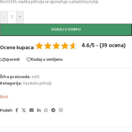
Ekol ES55. replika pištolja se isporučuje u plastičnoj kutiji.
-
+
DODAJ U KORPU
4.6/5 - (39 ocena)
Ocene kupaca:
Uporedi
Dodaj u omiljeno
Šifra proizvoda:
es55
Kategorija:
Vazdušni pištolji
Ekol
Podeli: