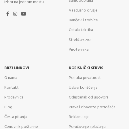
Samoodbrana
izbor na jednom mestu.
Vazdušno oružje
Rančevi i torbice
Ostala taktika
Streličarstvo
Pirotehnika
BRZI LINKOVI
KORISNIČKI SERVIS
O nama
Politika privatnosti
Kontakt
Uslovi korišćenja
Prodavnica
Odustanak od ugovora
Blog
Prava i obaveze potrošača
Česta pitanja
Reklamacije
Cenovnik poštarine
Poručivanje i plaćanja