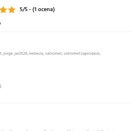
5/5 - (1 ocena)
o
t
,
jorge
,
jw2026
,
nemezis
,
vatromet
,
vatrometzaproslave
,