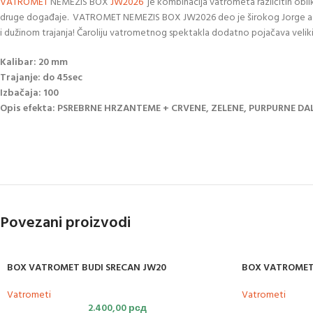
VATROMET
NEMEZIS BOX
JW2026
je kombinacija vatrometa različitih oblika
druge događaje. VATROMET NEMEZIS BOX JW2026 deo je širokog Jorge asort
i dužinom trajanja! Čaroliju vatrometnog spektakla dodatno pojačava veliki 
Kalibar: 20 mm
Trajanje: do 45sec
Izbačaja: 100
Opis efekta: PSREBRNE HRZANTEME + CRVENE, ZELENE, PURPURNE DAL
Povezani proizvodi
BOX VATROMET BUDI SRECAN JW20
BOX VATROMET 
Vatrometi
Vatrometi
2.400,00
рсд