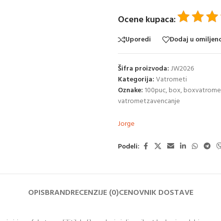
Ocene kupaca:
Uporedi
Dodaj u omiljen
Šifra proizvoda:
JW2026
Kategorija:
Vatrometi
Oznake:
100puc
,
box
,
boxvatrome
vatrometzavencanje
Jorge
Podeli:
OPIS
BRAND
RECENZIJE (0)
CENOVNIK DOSTAVE