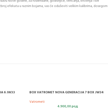
proslavu Nove godine, za rođendane, godišnjice, venčanja, krštenja i sve
j efekata u raznim bojama, vas će oduševiti velikim kalibrima, dosegom
A 6 JW33
BOX VATROMET NOVA GENERACIJA 7 BOX JW34
Vatrometi
4.900,00
рсд