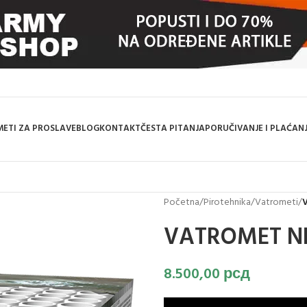
ETI ZA PROSLAVE
BLOG
KONTAKT
ČESTA PITANJA
PORUČIVANJE I PLAĆAN
Početna
/
Pirotehnika
/
Vatrometi
/
VATROMET N
8.500,00
рсд