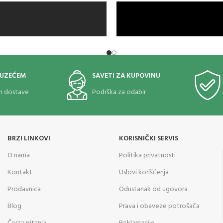
OUZEĆEM
SAVETI ZA KUPOVINU
om dostave
Podrška za odabir
BRZI LINKOVI
KORISNIČKI SERVIS
O nama
Politika privatnosti
Kontakt
Uslovi korišćenja
Prodavnica
Odustanak od ugovora
Blog
Prava i obaveze potrošača