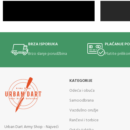
BRZA ISPORUKA
PLAĆANJE P
Brzo slanje porudžbina
Platite prilik
KATEGORIJE
Odeća i obuća
Samoodbrana
Vazdušno oružje
Rančevi i torbice
Urban Dart Army Shop - Najveći