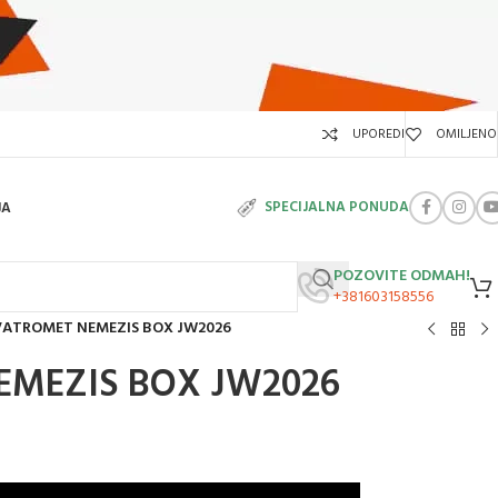
UPOREDI
OMILJENO
SPECIJALNA PONUDA
JA
POZOVITE ODMAH!
+381603158556
VATROMET NEMEZIS BOX JW2026
EMEZIS BOX JW2026