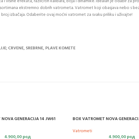
 i visine efekata, različitih kalibara, boja i dinamike. Idealan je odabir za 
imana ekstremno dobrih vatrometa. Vatromet koji obasjava nebo s bezbro
broj izbačaja. Odaberite ovaj moćni vatromet za svaku priliku i uživajte!
IJE; CRVENE, SREBRNE, PLAVE KOMETE
NOVA GENERACIJA 14 JW61
BOX VATROMET NOVA GENERACIJ
Vatrometi
4.900,00
рсд
4.900,00
рсд