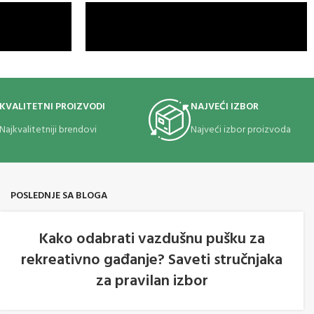
KVALITETNI PROIZVODI
NAJVEĆI IZBOR
Najkvalitetniji brendovi
Najveći izbor proizvoda
POSLEDNJE SA BLOGA
Kako odabrati vazdušnu pušku za
rekreativno gađanje? Saveti stručnjaka
05
za pravilan izbor
AVG