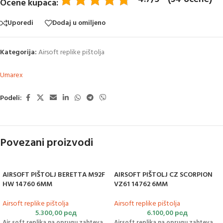
Ocene kupaca:
Uporedi
Dodaj u omiljeno
Kategorija:
Airsoft replike pištolja
Umarex
Podeli:
Povezani proizvodi
AIRSOFT PIŠTOLJ BERETTA M92F
AIRSOFT PIŠTOLJ CZ SCORPION
HW 14760 6MM
VZ61 14762 6MM
Airsoft replike pištolja
Airsoft replike pištolja
5.300,00
рсд
6.100,00
рсд