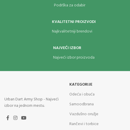
Podrška za odabir
KVALITETNI PROIZVODI
Najkvalitetniji brendovi
NAJVEĆI IZBOR
Najveći izbor proizvoda
KATEGORIJE
Odeća i obuća
Urban Dart Army Shop - Najveći
Samoodbrana
izbor na jednom mestu.
Vazdušno oružje
Rančevi i torbice