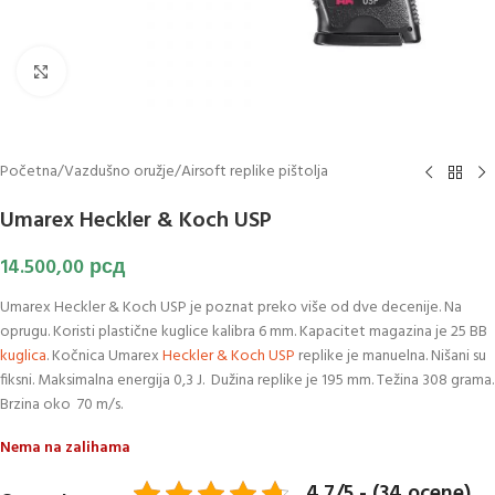
Klikni za uvećanje slike
Početna
/
Vazdušno oružje
/
Airsoft replike pištolja
Umarex Heckler & Koch USP
14.500,00
рсд
Umarex Heckler & Koch USP je poznat preko više od dve decenije. Na
oprugu. Koristi plastične kuglice kalibra 6 mm. Kapacitet magazina je 25 BB
kuglica
. Kočnica Umarex
Heckler & Koch USP
replike je manuelna. Nišani su
fiksni. Maksimalna energija 0,3 J. Dužina replike je 195 mm. Težina 308 grama.
Brzina oko 70 m/s.
Nema na zalihama
4.7/5 - (34 ocene)