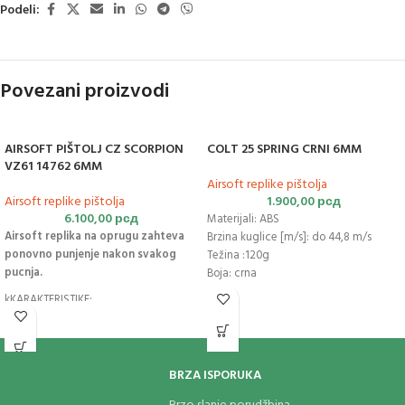
Podeli:
Povezani proizvodi
AIRSOFT PIŠTOLJ CZ SCORPION
COLT 25 SPRING CRNI 6MM
VZ61 14762 6MM
Airsoft replike pištolja
Airsoft replike pištolja
1.900,00
рсд
6.100,00
рсд
Materijali: ABS
Airsoft replika na oprugu zahteva
Brzina kuglice [m/s]: do 44,8 m/s
ponovno punjenje nakon svakog
Težina :120g
pucnja.
Boja: crna
Energija: 0,1J
kKARAKTERISTIKE:
Hop-Up: Fiksni
Kalibar: 6 mm
Proizvođač:
CYBERGUN
Materijal: Polimer
Mehanizam: Spring
BRZA ISPORUKA
Kapacitet:14kuglica (plastičnih)
Energija: 0,18 džula