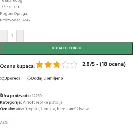
Težina: 600g
Jačina: 0.3J
Pogon: Opruga
Proizvođač: ASG
-
+
DODAJ U KORPU
2.8/5 - (18 ocena)
Ocene kupaca:
Uporedi
Dodaj u omiljeno
Šifra proizvoda:
14760
Kategorija:
Airsoft replike pištolja
Oznake:
airsoftreplika
,
beretta
,
berettam92fwhw
ASG