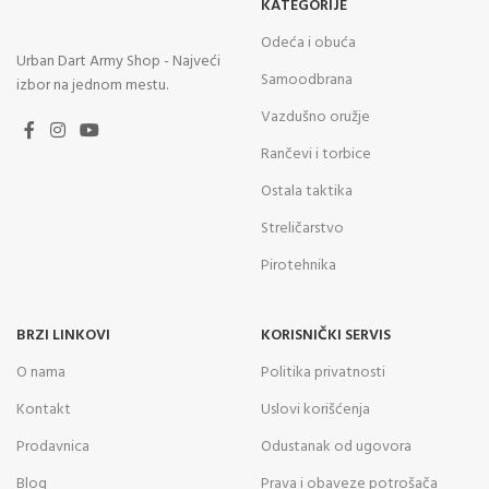
KATEGORIJE
Odeća i obuća
Urban Dart Army Shop - Najveći
Samoodbrana
izbor na jednom mestu.
Vazdušno oružje
Rančevi i torbice
Ostala taktika
Streličarstvo
Pirotehnika
BRZI LINKOVI
KORISNIČKI SERVIS
O nama
Politika privatnosti
Kontakt
Uslovi korišćenja
Prodavnica
Odustanak od ugovora
Blog
Prava i obaveze potrošača