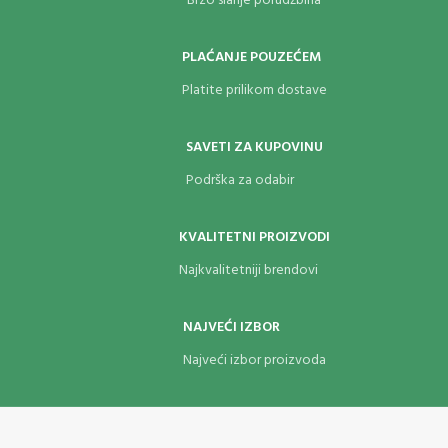
Brzo slanje porudžbina
Brzina: 42 ms/37.8 fps
Dužina cevi: 118 mm
Dužina presavijenog: 285 mm
PLAĆANJE POUZEĆEM
Izvučena dužina: 550 mm
Platite prilikom dostave
Težina: 600 grama
SAVETI ZA KUPOVINU
Podrška za odabir
KVALITETNI PROIZVODI
Najkvalitetniji brendovi
NAJVEĆI IZBOR
Najveći izbor proizvoda