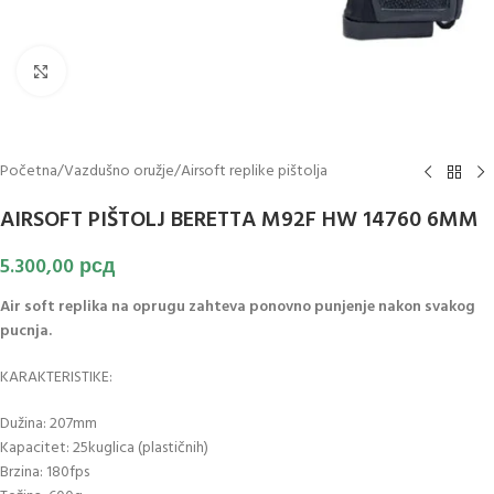
Klikni za uvećanje slike
Početna
/
Vazdušno oružje
/
Airsoft replike pištolja
AIRSOFT PIŠTOLJ BERETTA M92F HW 14760 6MM
5.300,00
рсд
Air soft replika na oprugu zahteva ponovno punjenje nakon svakog
pucnja.
KARAKTERISTIKE:
Dužina: 207mm
Kapacitet: 25kuglica (plastičnih)
Brzina: 180fps