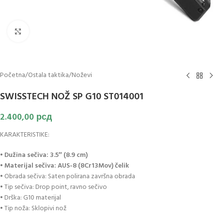
Klikni za uvećanje slike
Početna
/
Ostala taktika
/
Noževi
SWISSTECH NOŽ SP G10 ST014001
2.400,00
рсд
KARAKTERISTIKE:
•
Dužina sečiva: 3.5″ (8.9 cm)
• Materijal sečiva: AUS-8 (8Cr13Mov) čelik
• Obrada sečiva: Saten polirana završna obrada
• Tip sečiva: Drop point, ravno sečivo
• Drška: G10 materijal
• Tip noža: Sklopivi nož