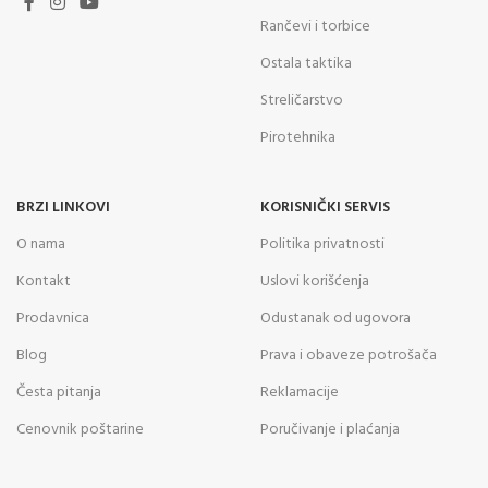
Rančevi i torbice
Ostala taktika
Streličarstvo
Pirotehnika
BRZI LINKOVI
KORISNIČKI SERVIS
O nama
Politika privatnosti
Kontakt
Uslovi korišćenja
Prodavnica
Odustanak od ugovora
Blog
Prava i obaveze potrošača
Česta pitanja
Reklamacije
Cenovnik poštarine
Poručivanje i plaćanja