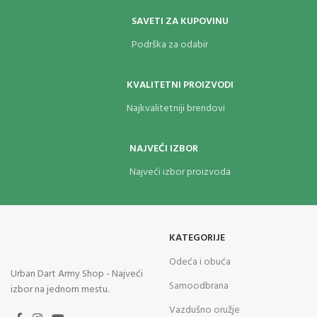
SAVETI ZA KUPOVINU
Podrška za odabir
KVALITETNI PROIZVODI
Najkvalitetniji brendovi
NAJVEĆI IZBOR
Najveći izbor proizvoda
KATEGORIJE
Odeća i obuća
Urban Dart Army Shop - Najveći
Samoodbrana
izbor na jednom mestu.
Vazdušno oružje