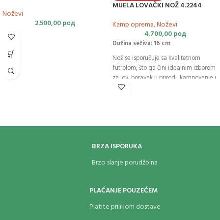
MUELA LOVAČKI NOŽ 4.2244
Noževi
2.500,00
рсд
Kamp oprema
,
Noževi
4.700,00
рсд
Dužina sečiva: 16 cm
Nož se isporučuje sa kvalitetnom
futrolom, što ga čini idealnim izborom
za lov, boravak u prirodi, kampovanje i
sve outdoor aktivnosti.
BRZA ISPORUKA
Brzo slanje porudžbina
PLAĆANJE POUZEĆEM
Platite prilikom dostave