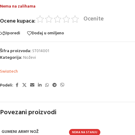
Nema na zalihama
Ocenite
Ocene kupaca:
Uporedi
Dodaj u omiljeno
Šifra proizvoda:
ST014001
Kategorija:
Noževi
Swisstech
Podeli:
Povezani proizvodi
GUMENI ARMY NOŽ
NEMA NA STANJU