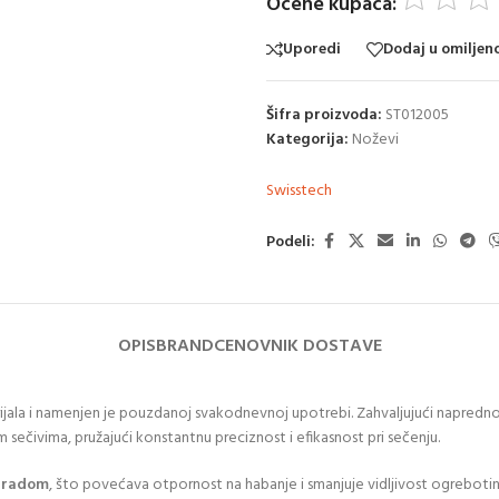
Ocene kupaca:
Uporedi
Dodaj u omiljen
Šifra proizvoda:
ST012005
Kategorija:
Noževi
Swisstech
Podeli:
OPIS
BRAND
CENOVNIK DOSTAVE
ala i namenjen je pouzdanoj svakodnevnoj upotrebi. Zahvaljujući naprednoj b
 sečivima, pružajući konstantnu preciznost i efikasnost pri sečenju.
obradom
, što povećava otpornost na habanje i smanjuje vidljivost ogrebotina