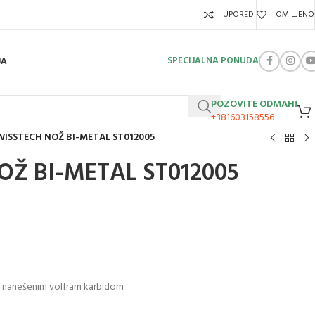
UPOREDI
OMILJENO
SPECIJALNA PONUDA
JA
POZOVITE ODMAH!
+381603158556
WISSTECH NOŽ BI-METAL ST012005
OŽ BI-METAL ST012005
ki nanešenim volfram karbidom