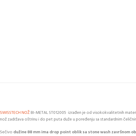
SWISSTECH
NOŽ
BI-METAL ST012005 izrađen je od visokokvalitetnih materij
nož zadržava oštrinu i do pet puta duže u poređenju sa standardnim čeličnim
Sečivo
dužine 88 mm ima drop point oblik sa stone wash završnom 