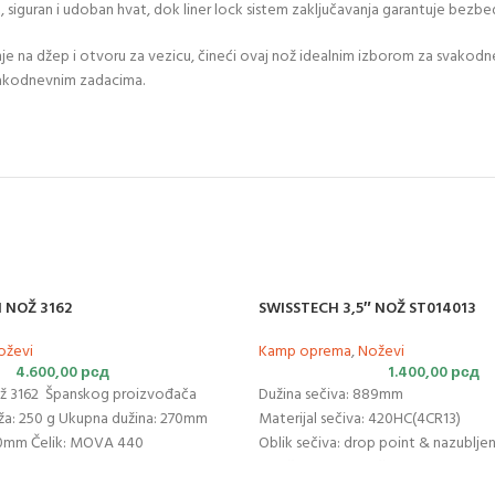
 siguran i udoban hvat, dok liner lock sistem zaključavanja garantuje bezbe
je na džep i otvoru za vezicu, čineći ovaj nož idealnim izborom za svakodne
akodnevnim zadacima.
 NOŽ 3162
SWISSTECH 3,5″ NOŽ ST014013
oževi
Kamp oprema
,
Noževi
4.600,00
рсд
1.400,00
рсд
ož 3162 Španskog proizvođača
Dužina sečiva: 889mm
ža: 250 g Ukupna dužina: 270mm
Materijal sečiva: 420HC(4CR13)
160mm Čelik: MOVA 440
Oblik sečiva: drop point & nazublje
Završna obrada sečiva: saten
Materijal drške: Nylon