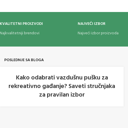
Sklopivi nož sa nazubljenim sečivom
Drška od aluminijuma, sive boje
Sečivo od 8CR13MoV čelika
Ravna oštrica
KVALITETNI PROIZVODI
NAJVEĆI IZBOR
Kopča za kačenje
Najkvalitetniji brendovi
Najveći izbor proizvoda
Bez futrole
POSLEDNJE SA BLOGA
Kako odabrati vazdušnu pušku za
rekreativno gađanje? Saveti stručnjaka
05
za pravilan izbor
AVG