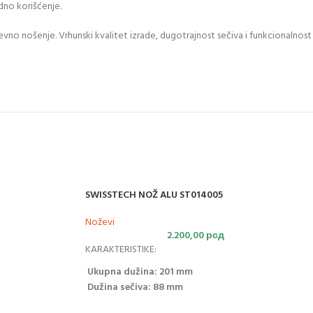
dno korišćenje.
vno nošenje. Vrhunski kvalitet izrade, dugotrajnost sečiva i funkcionalnost
SWISSTECH NOŽ ALU ST014005
Noževi
2.200,00
рсд
KARAKTERISTIKE:
Ukupna dužina: 201 mm
n
Dužina sečiva: 88 mm
Dužina sklopljenog noža: 113 mm