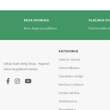
BRZA ISPORUKA
PLAĆANJE P
Brzo slanje porudžbina
Platite prilik
KATEGORIJE
Odeća i obuća
Urban Dart Army Shop - Najveći
Samoodbrana
izbor na jednom mestu.
Vazdušno oružje
Rančevi i torbice
Ostala taktika
Streličarstvo
Pirotehnika