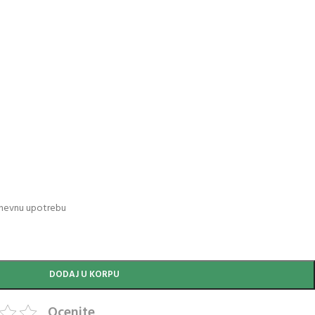
dnevnu upotrebu
DODAJ U KORPU
Ocenite