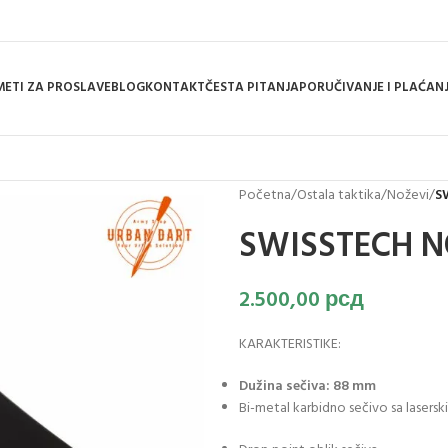
ETI ZA PROSLAVE
BLOG
KONTAKT
ČESTA PITANJA
PORUČIVANJE I PLAĆAN
Početna
/
Ostala taktika
/
Noževi
/
S
SWISSTECH N
2.500,00
рсд
KARAKTERISTIKE:
Dužina sečiva: 88 mm
Bi-metal karbidno sečivo sa lasers