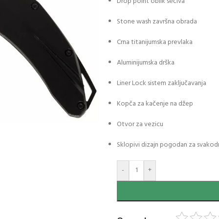
Drop point oblik sečiva
Stone wash završna obrada
Crna titanijumska prevlaka
Aluminijumska drška
Liner Lock sistem zaključavanja
Kopča za kačenje na džep
Otvor za vezicu
Sklopivi dizajn pogodan za svako
-
+