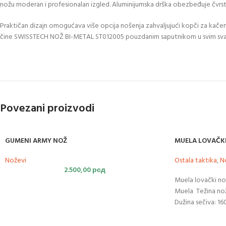
nožu moderan i profesionalan izgled. Aluminijumska drška obezbeđuje čvrst,
Praktičan dizajn omogućava više opcija nošenja zahvaljujući kopči za kačen
čine SWISSTECH NOŽ BI-METAL ST012005 pouzdanim saputnikom u svim sv
Povezani proizvodi
GUMENI ARMY NOŽ
MUELA LOVAČKI
Noževi
Ostala taktika
,
N
2.500,00
рсд
Muela lovački n
Muela Težina no
Dužina sečiva: 