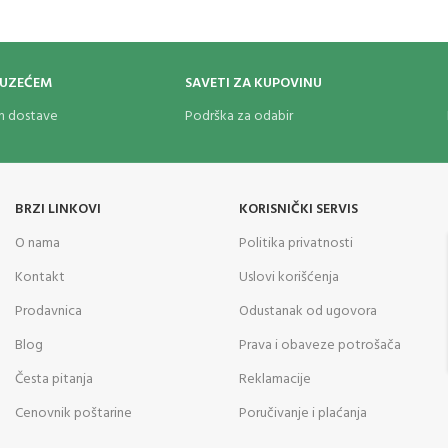
Belt clip: da
OUZEĆEM
SAVETI ZA KUPOVINU
om dostave
Podrška za odabir
BRZI LINKOVI
KORISNIČKI SERVIS
O nama
Politika privatnosti
Kontakt
Uslovi korišćenja
Prodavnica
Odustanak od ugovora
Blog
Prava i obaveze potrošača
Česta pitanja
Reklamacije
Cenovnik poštarine
Poručivanje i plaćanja