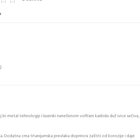
o
i-metal tehnologiji i laserski nanešenom volfram karbidu duž ivice sečiva,
. Dodatna crna titanijumska prevlaka doprinosi zaštiti od korozije i daje